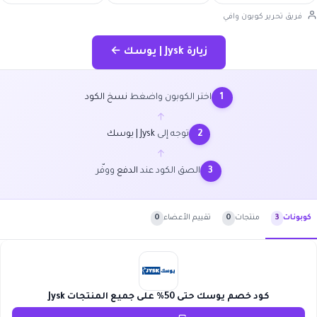
فريق تحرير كوبون وافي
زيارة Jysk | يوسك ←
اختر الكوبون واضغط
نسخ الكود
1
←
توجه إلى
Jysk | يوسك
2
←
الصق الكود عند
الدفع
ووفّر
3
منتجات
0
تقييم الأعضاء
0
كوبونات
3
كود خصم يوسك حتى 50% على جميع المنتجات Jysk