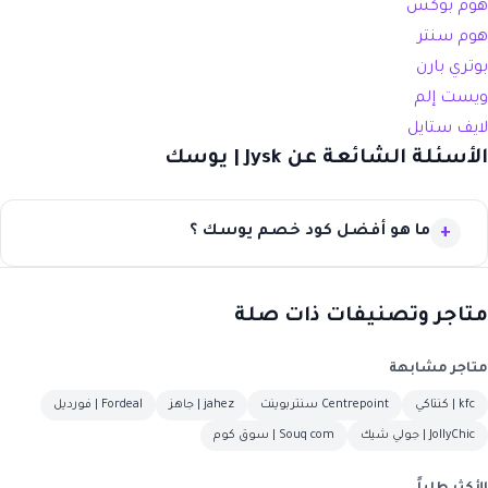
هوم بوكس
هوم سنتر
بوتري بارن
ويست إلم
لايف ستايل
الأسئلة الشائعة عن Jysk | يوسك
ما هو أفضل كود خصم يوسك ؟
متاجر وتصنيفات ذات صلة
متاجر مشابهة
kfc | كنتاكي
Centrepoint سنتربوينت
jahez | جاهز
Fordeal | فورديل
JollyChic | جولي شيك
Souq com | سوق كوم