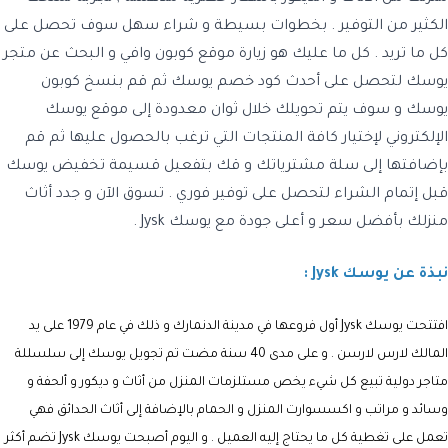
الكثير من التوفير . بخطوات بسيطة و شراء سهل سوف تحصل على
كل ما تريد . كل ما عليك هو زيارة موقع كوبون وافي و البحث عن متجر
يوسك لتحصل على أحدث
كود خصم يوسك
ثم قم بنسخ كوبون
يوسك و سوف يتم تحويلك خلال ثوان معدودة إلى موقع يوسك
الإلكتروني لإختيار كافة المنتجات التي ترغب بالحصول عليها ثم قم
بإضافتها إلى سلة مشترياتك و قك بتفعيل
قسيمة تخفيض يوسك
قبل إتمام الشراء لتحصل على توفير فوري . تسوق الآن و جدد أثاث
منزلك بأفضل سعر و أعلى جودة مع
يوسك Jysk
.
نبذة عن يوسك Jysk :
افتتحت
يوسك
Jysk
أول فروعها في مدينة الدنمارك و ذلك في عام 1979 على يد
المالك لارس لارسن . و على مدى 40 سنة مضت تم تجويل يوسك إلى سلسللة
متاجر دولية تبيع كل شيء يخص مستلزمات المنزل من أثاث و ديكور و ألحفة و
وسائد و مراتب و اكسسوارت المنزل و الحمام بالإضافة إلى أثاث الحدائق فهي
تعمل على تغطية كل ما يحتاج إليه العميل . و اليوم أصبحت
يوسك
Jysk
تضم أكثر