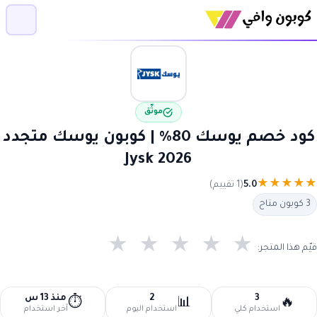
موثّق
كود خصم يوسك 80% | كوبون يوسك متجدد
2026 Jysk
★
★
★
★
★
5.0
(1 تقييم)
3 كوبون متاح
★
★
★
★
★
قيّم هذا المتجر:
3
2
منذ 13 س
⏱️
📊
🔥
استخدام كلي
استخدام اليوم
آخر استخدام