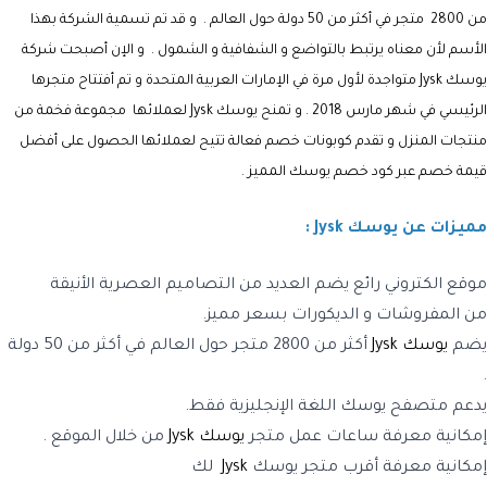
من 2800 متجر في أكثر من 50 دولة حول العالم . و قد تم تسمية الشركة بهذا
الأسم لأن معناه يرتبط بالتواضع و الشفافية و الشمول . و الإن أصبحت شركة
يوسك
Jysk
متواجدة لأول مرة في الإمارات العربية المتحدة و تم أفتتاح متجرها
الرئيسي في شهر مارس 2018 . و تمنح
يوسك Jysk
لعملائها مجموعة فخمة من
منتجات المنزل و تقدم كوبونات خصم فعالة تتيح لعملائها الحصول على أفضل
قيمة خصم عبر
كود خصم يوسك
المميز .
مميزات عن يوسك Jysk :
موقع الكتروني رائع يضم العديد من التصاميم العصرية الأنيقة
من المفروشات و الديكورات بسعر مميز.
يضم
يوسك Jysk
أكثر من 2800 متجر حول العالم في أكثر من 50 دولة
.
يدعم متصفح
يوسك
اللغة الإنجليزية فقط.
إمكانية معرفة ساعات عمل متجر
يوسك Jysk
من خلال الموقع .
إمكانية معرفة أقرب متجر
يوسك
Jysk
لك