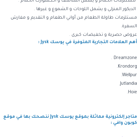
مستلزمات الحمام
و يشمل المناشف و اككسوارت الحمام .
الديكور المنزلي
و يشمل اللوحات و الشموع و غيرها .
مستلزمات طاولة الطعام
من أواني الطعام و التقديم و مفارش
السفرة.
عروض حصرية و تخفيضات كبرى
.
أهم العلامات التجارية المتوفرة في يوسك Jysk :
Dreamzone .
Krondorg.
Wellpur.
Jutlandia.
Hoie.
متاجر إلكترونية مماثلة بموقع يوسك Jysk ننصحك بها في موقع
كوبون وافي :