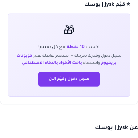
⭐ قيّم Jysk | يوسك
🎁
اكسب
10 نقطة
مع كل تقييم!
سجل دخول وشارك تجربتك — استخدم نقاطك لفتح
كوبونات
بريميوم
واستخدام
باحث الأكواد بالذكاء الاصطناعي
سجل دخول وقيّم الآن
عن Jysk | يوسك