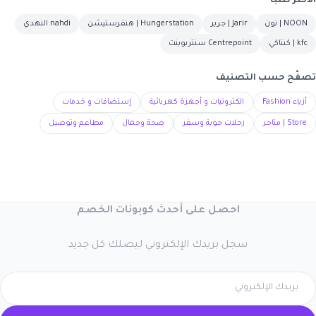
الأكثر طلباً
NOON | نون
Jarir | جرير
Hungerstation | هنقرستيشن
nahdi النهدي
kfc | كنتاكي
Centrepoint سنتربوينت
تصفّح حسب التصنيف
أزياء Fashion
الكترونيات و أجهزة كهربائية
إستضافات و خدمات
Store | متاجر
رحلات جوية وسفر
صحة وجمال
مطاعم وتوصيل
احصل على أحدث كوبونات الخصم
سجل بريدك الإلكتروني ليصلك كل جديد