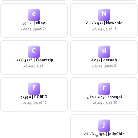
e
N
Newchic | نيو شيك
eBay | ايباي
18 كوبون وعرض
24 كوبون وعرض
C
d
deraah | درعه
Cleartrip | كلير تريب
8 كوبون وعرض
1 كوبون وعرض
F
r
rosegal | روسيجال
FOREO | فوريو
25 كوبون وعرض
19 كوبون وعرض
J
JollyChic | جولي شيك