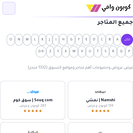
جميع المتاجر
الكل
A
B
C
D
E
F
G
H
I
J
K
L
M
N
O
0-9
Z
Y
X
W
V
U
T
S
R
Q
P
عرض عروض وخصومات أهم متاجر ومواقع التسوق (1332 متجر)
Namshi | نمشي
Souq com | سوق كوم
139 كوبون وعرض
283 كوبون وعرض
★★★★★
★★★★★