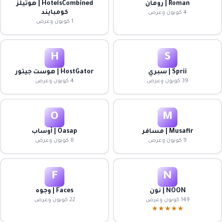
Roman | رومان
HotelsCombined | هوتيلز
كومبايند
4 كوبون وعرض
1 كوبون وعرض
H
S
Sprii | سبري
HostGator | هوست جيتور
39 كوبون وعرض
4 كوبون وعرض
O
M
Musafir | مسافر
Oasap | أوساب
9 كوبون وعرض
8 كوبون وعرض
F
N
NOON | نون
Faces | وجوه
149 كوبون وعرض
22 كوبون وعرض
★★★★★