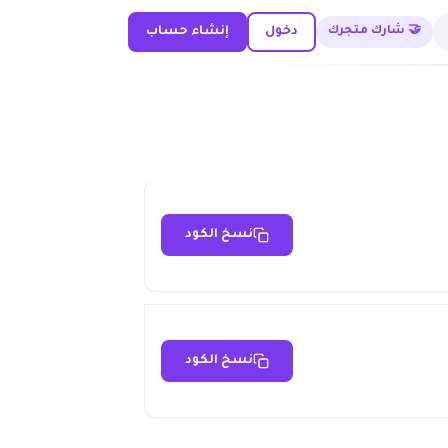
🤝 شارك متجرك
دخول
إنشاء حساب
نسخ الكود
نسخ الكود