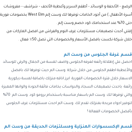
الرضع – الألحفة و الوسائد – أطقم السرير وأغطية الألحف – شراشف – مفروشات
أسرة الأطفال ) من أجود الخامات توفرها لك
وست إلم West Elm
بخصومات فورية
حتى 70% عند استخدامك كود خصم
وست إلم
.
إقتني أحدث تصميمات مستلزمات غرف النوم والفراش من افضل الماركات من
خلال شركة نكست بافضل الأسعار والخصومات التي تصل 50٪ فعال .
قسم غرفة الجلوس من وست الم
احصل علي إطلالة رائعه لغرفه الجلوس واضف لمسة من الجمال والرقي للوسائد
والأغطية اطقم الجلوس من خلال شركة وست الم حيث توفرها لك بافضل
الاسعار خلال فترة الخصومات الفورية. ابرز اناقه منزلك باضافة لمسة ديكورية
رائعة باحدث تصميمات السجاد والدواسات بخامات فائقة الجودة والوانها المميزة
والتي توفرها لك وست الم باسعار مناسبة باستخدام برومو كود وست الم 70%
لتوفير اجواء مريحة بمنزلك تقدم لك وست الم احدث مستلزمات غرف الجلوس
بأفضل الخصومات الفعالة !
قسم الإكسسوارات المنزلية ومسلتزمات الحديقة من وست الم