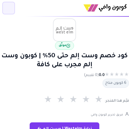
موثّق
كود خصم وست إلم حتى 50% | كوبون وست
إلم مجرب على كافة
★
★
★
★
★
0.0
(0 تقييم)
6 كوبون متاح
★
★
★
★
★
قيّم هذا المتجر:
فريق تحرير كوبون وافي