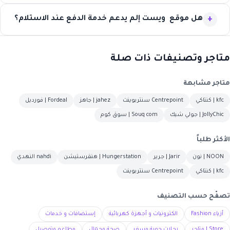
هل موقع ويست إلم يدعم خدمة الدفع عند الاستلام؟
متاجر وتصنيفات ذات صلة
متاجر مشابهة
kfc | كنتاكي
Centrepoint سنتربوينت
jahez | جاهز
Fordeal | فورديل
JollyChic | جولي شيك
Souq com | سوق كوم
الأكثر طلباً
NOON | نون
Jarir | جرير
Hungerstation | هنقرستيشن
nahdi النهدي
kfc | كنتاكي
Centrepoint سنتربوينت
تصفّح حسب التصنيف
أزياء Fashion
الكترونيات و أجهزة كهربائية
إستضافات و خدمات
Store | متاجر
رحلات جوية وسفر
صحة وجمال
مطاعم وتوصيل