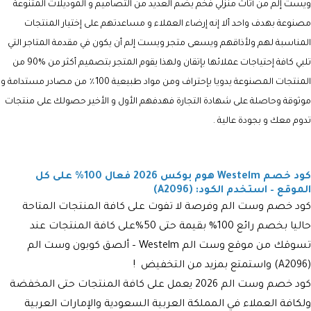
ويست إلم من أثاث منزلي فخم يضم العديد من التصاميم و الموديلات المتنوعة
مصنوعة بهدف واحد ألا إنه إرضاء العملاء و مساعدتهم على إختيار المنتجات
المناسبة لهم ولأذاقهم ويسعى متجر ويست إلم أن يكون في مقدمة المتاجر التي
تلبي كافة إحتياجات عملائها بإتقان ولهذا يقوم المتجر بتصميم أكثر من %90 من
المنتجات المصنوعة يدويا بإحتراف ومن مواد طبيعية 100٪ من مصادر مستدامة و
موثوقة وحاصلة على شهادة التجارة فهدفهم الأول و الأخير حصولك على منتجات
تدوم معك و بجودة عالية .
كود خصم Westelm هوم بوكس 2026 فعال 100% على كل
الموقع – استخدم الكود: (A2096)
كود خصم وست الم وفرصة لا تفوت على كافة المنتجات المتاحة
حاليا بخصم رائع 100% بقيمة حتى 50%على كافة المنتجات عند
تسوقك من موقع وست الم Westelm – ألصق كوبون وست الم
(
A2096
) واستمتع بمزيد من التخفيض !
كود خصم وست الم 2026 يعمل على كافة المنتجات حتى المخفضة
ولكافة العملاء في المملكة العربية السعودية والإمارات العربية