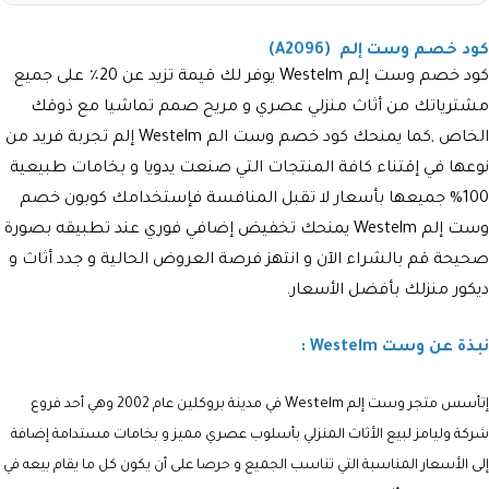
كود خصم وست إلم (A2096)
كود خصم وست إلم Westelm يوفر لك قيمة تزيد عن 20٪ على جميع
مشترياتك من أثاث منزلي عصري و مريح صمم تماشيا مع ذوقك
الخاص ,كما يمنحك كود خصم وست الم Westelm إلم تجربة فريد من
نوعها في إقتناء كافة المنتجات التي صنعت يدويا و بخامات طبيعية
100% جميعها بأسعار لا تقبل المنافسة فإستخدامك كوبون خصم
وست إلم Westelm يمنحك تخفيض إضافي فوري عند تطبيقه بصورة
صحيحة قم بالشراء الآن و انتهز فرصة العروض الحالية و جدد أثاث و
ديكور منزلك بأفضل الأسعار.
نبذة عن وست Westelm :
إتأسس متجر وست إلم Westelm في مدينة بروكلين عام 2002 وهي أحد فروع
شركة وليامز لبيع الأثاث المنزلي بأسلوب عصري مميز و بخامات مستدامة إضافة
إلى الأسعار المناسبة التي تناسب الجميع و حرصا على أن يكون كل ما يقام بيعه في