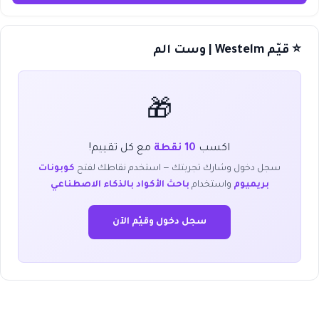
⭐ قيّم Westelm | وست الم
🎁
اكسب
10 نقطة
مع كل تقييم!
سجل دخول وشارك تجربتك — استخدم نقاطك لفتح
كوبونات
بريميوم
واستخدام
باحث الأكواد بالذكاء الاصطناعي
سجل دخول وقيّم الآن