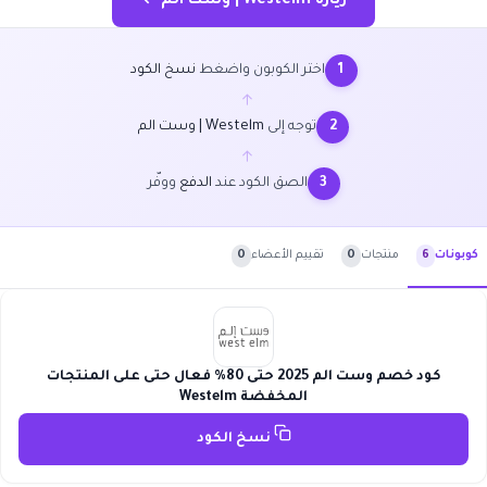
زيارة Westelm | وست الم ←
اختر الكوبون واضغط
نسخ الكود
1
←
توجه إلى
Westelm | وست الم
2
←
الصق الكود عند
الدفع
ووفّر
3
منتجات
0
تقييم الأعضاء
0
كوبونات
6
كود خصم وست الم 2025 حتى 80% فعال حتى على المنتجات
المخفضة Westelm
نسخ الكود