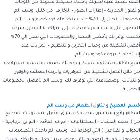
أضف لمسة فنية لمنزلك بإقتناء تشيكلة متنوعه من اللوحات
والفنون الجدارية – إطارات الصور – الزخارف من خلال وست الم
بخصومات تصل إلى 70% عند استخدامك كود خصم وست الم .
للحصول على مساحة فريدة تضيف إلي منزلك الاناقة فإن شركة
نكست توفر لك بأفضل الاسعار والخصومات التي تصل الي 70%
أفضل تشكيلة من وحدات التخزين والتنظيم – المرايات عند
إستخدامك برومو كود وست الم.
تمتع باطلالة مختلفة لمنزلك وحديقتك تضيف له لمسة فنية رائعة
من خلال افضل تشكيلة من المزهريات والزينة المعلقة والزهور
والنباتات الإصطناعية التي توفرها لك وست الم بأفضل الخصومات
الحصرية .
قسم المطبخ و تناول الطعام من وست الم
لمظهر رائع ومتناسق لمطبخك تسوق افضل مستلزمات المطبخ
من ( اطقم العشاء – السلطانيات – ادوات المائدة – الأواني الزجاجية –
الاكواب والفناجين ) التي توفرها لك وست الم باحدث التصميمات
بخصومات فورية لتصميم راقي وعصري يبرز جمال مطبخك وست