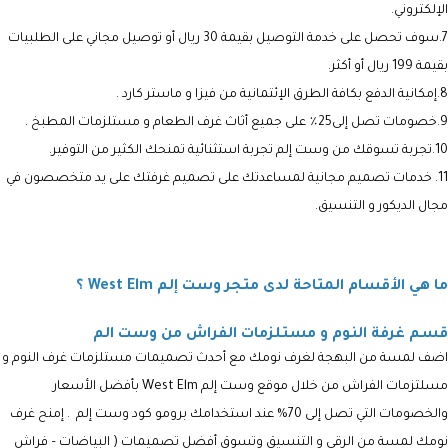
الإلكتروني.
7.سوف تحصل على خدمة التوصيل بقيمة 30 ريال أو توصيل مجاني على الطلبيات
بقيمة 199 ريال أو أكثر.
8.إمكانية الدفع بكافة الطرق الإئتمانية من فيزا و ماستر كارد .
9.خصومات تصل إلى25٪ على جميع أثاث غرف الطعام و مستلزمات المطبخ .
10.تجربة تسوقك من وست إلم تجربة استثنائية تمنحك الكثير من التوفير.
11. خدمات تصميم مجانية لمساعدتك على تصميم غرفتك على يد متخصصون في
مجال الديكور و التنسيق.
ما هي الأقسام المتاحة لدى متجر وست إلم West Elm ؟
قسم غرفة النوم و مستلزمات الفراش من وست الم
اضف لمسة من البهجة لغرف نومك مع أحدث تصميمات مستلزمات غرف النوم و
مسلتزمات الفراش من خلال موقع
وست إلم West Elm
بأفضل الأسعار
والخصومات التي تصل إلى 70% عند استخدامك برومو كود
وست إلم
. إمنح غرف
نومك لمسة من الرقى و التنسيق وتسوق أفضل تصميمات ( البياضات – فراش