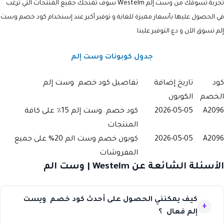
تجربة تسوقك من وست إلم Westelm سوف تمنحك جميع المنتجات التي ترغب
في الحصول عليها بأسعار مميزة للغاية و توفير أكبر عند إسنخدام كود خصم وست
إلم تسوق الآن و دع التوفير علينا.
جدول كوبونات وست إلم
كود
تاريخ إضافة
تفاصيل كود خصم وست إلم
الخصم
الكوبون
A2096
2026-05-05
كود خصم وست إلم 15٪ على كافة
المنتجات
A2096
2026-05-05
كوبون خصم وست الم 20% على جميع
المفروشات
الأسئلة الشائعة عن Westelm | وست الم
كيف يمكنني الحصول على أحدث كود خصم ويست
إلم فعال ؟