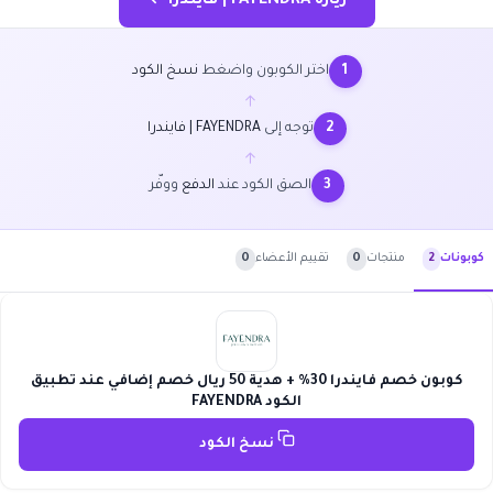
زيارة FAYENDRA | فايندرا ←
اختر الكوبون واضغط
نسخ الكود
1
←
توجه إلى
FAYENDRA | فايندرا
2
←
الصق الكود عند
الدفع
ووفّر
3
منتجات
0
تقييم الأعضاء
0
كوبونات
2
كوبون خصم فايندرا 30% + هدية 50 ريال خصم إضافي عند تطبيق
الكود FAYENDRA
نسخ الكود