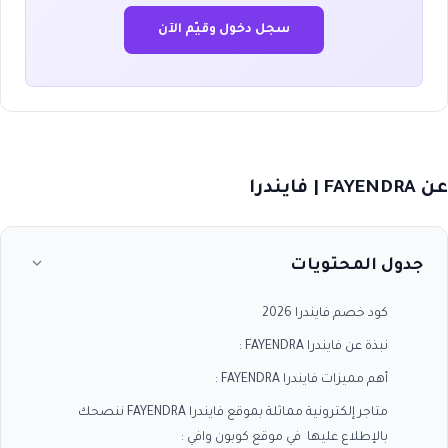
سجل دخول وقيّم الآن
عن FAYENDRA | فايندرا
جدول المحتويات
كود خصم فايندرا 2026
نبذة عن فايندرا FAYENDRA :
أهم مميزات فايندرا FAYENDRA :
متاجر إلكترونية مماثلة بموقع فايندرا FAYENDRA ننصحك
بالإطلاع عليها في موقع كوبون وافي :