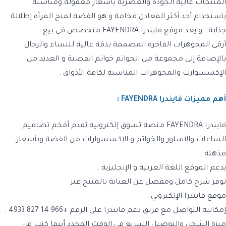
المنتجات عالية الجودة والعصرية بأسعار معقولة ومناسبة
باستخدام أحد أكثر المعادن فخامة و هو الفضة لمنح المرأة إطلالة
جذابة . و يعد موقع
فايندرا
FAYENDRA
متخصص في بيع
أرقى المجوهرات الفاخرة المصممة بذقة عالية للنساء والرجال
بالإضافة إلى مجموعة من الخواتم خواتم الفضية و العديد من
الإكسسوارت والمجوهرات المناسبة لكافة الأذواق .
أهم مميزات فايندرا FAYENDRA :
فايندرا FAYENDRA
منصة تسوق إلكترونية تقدم أفخم تصاميم
الساعات والاسلور والخواتم و الإكسسوارات من الفضة وبأسعار
مذهلة .
يدعم الموقع اللغة العربية و الإنجليزية .
توفر شرح كامل ومفصل عن العناية بالمنتج عبر
موقع فايندرا الإلكتروني .
إمكانية التواصل مع فريق دعم
فايندرا
على الرقم +966 14 827 4933 .
ميزة الشحن والتوصيل السريع في الوقت المحدد أينما كنت في