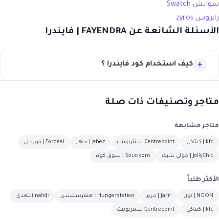
سواتش Swatch
زايروس zyros
الأسئلة الشائعة عن FAYENDRA | فايندرا
كيف استخدام كود فايندرا ؟
متاجر وتصنيفات ذات صلة
متاجر مشابهة
kfc | كنتاكي
Centrepoint سنتربوينت
jahez | جاهز
Fordeal | فورديل
JollyChic | جولي شيك
Souq com | سوق كوم
الأكثر طلباً
NOON | نون
Jarir | جرير
Hungerstation | هنقرستيشن
nahdi النهدي
kfc | كنتاكي
Centrepoint سنتربوينت