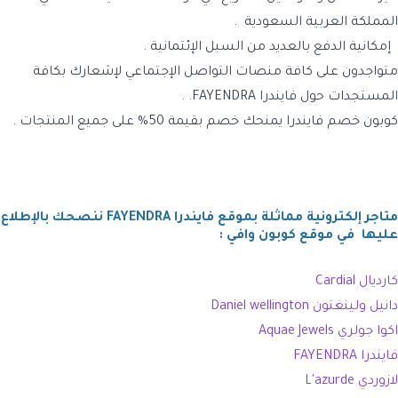
المملكة العربية السعودية .
إمكانية الدفع بالعديد من السبل الإئتمانية .
متواجدون على كافة منصات التواصل الإجتماعي لإشعارك بكافة
المستجدات حول
فايندرا FAYENDRA. .
كوبون خصم فايندرا يمنحك خصم بقيمة 50% على جميع المنتجات .
متاجر إلكترونية مماثلة بموقع فايندرا FAYENDRA
ننصحك بالإطلاع
عليها في موقع كوبون وافي :
كارديال
Cardial
دانيل ولينغتون Daniel wellington
اكوا جولري
Aquae Jewels
فايندرا FAYENDRA
لازوردي L'azurde