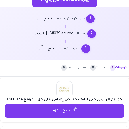
زيارة L'azurde | لازوردي ←
اختر الكوبون واضغط
نسخ الكود
1
←
توجه إلى
L&#039;azurde | لازوردي
2
←
الصق الكود عند
الدفع
ووفّر
3
منتجات
0
تقييم الأعضاء
0
كوبونات
6
كوبون لازوردي حتى 40% تخفيض إضافي على كل الموقع L'azurde
نسخ الكود