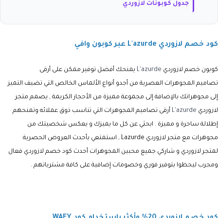
جدول كوبونات لازوردي
كود خصم لازوردي L'azurde عبر كوبون وافي
كوبون خصم لازوردي
L'azurde
يمنحك أفضل توفير ممكن على أرقى
تصاميم المجوهرات العصرية من أجدو أنواع الألماس الخالص التي تضيف التميز
إلى مجوهراتك بالإضافة إلى مجموعة مميزة من الأحجار الكريمة , يصمم متجر
لازوردي
L'azurde
أرقى تصاميم المجوهرات التي تناسب ذوق عملائه وتمنحهم
إطلالة ساحرة و مميزة . ابحثي عن كل ما يميزك و يعكس شخصيتك من
مجوهرات مع متجر
لازوردي
Lazurde ,
استمتعي بأحدث العروض الحصرية
لمتجر لازوردي و شاركي جميع محبين المجوهرات أحدث
كود خصم لازوردي
فعال
ومجرب ليحظوا بتوفير فوري وخصومات إضافية على كافة مشترياتهم .
كود خصم لازوردي 20% وأكثر باستخدام كود WAFY