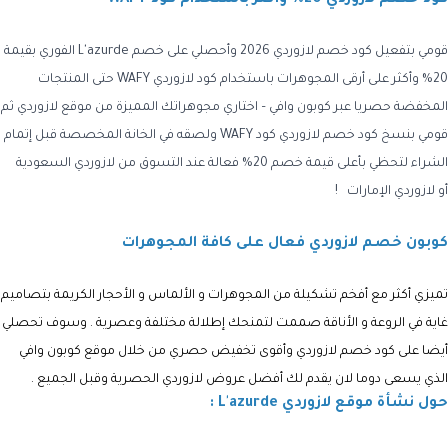
قومي بتفعيل كود خصم لازوردي 2026
وأحصلي على خصم
L'azurde
الفوري بقيمة
20% وأكثر على أرقى المجوهرات باستخدام
كود لازوردي WAFY
حتى المنتجات
المخفضة حصريا عبر كوبون وافي – اختاري مجوهراتك المميزة من موقع
لازوردي
ثم
قومي بنسخ
كود خصم لازوردي كود WAFY
ولصقه في الخانة المخصصة قبل إتمام
الشراء لتحظي بأعلى قيمة خصم 20% فعالة عند التسوق من
لازوردي السعودية
أو لازوردي الإمارات
!
كوبون خصم لازوردي فعال على كافة المجوهرات
تميزي أكثر مع أفخم تشكيلة من المجوهرات و الألماس و الأحجار الكريمة بتصاميم
غاية في الروعة و الأناقة صممت لتمنحك إطلالة مختلفة وعصرية . وسوف تحصلي
أيضا على
كود خصم
لازوردي وأقوى
تخفيض حصري من خلال موقع كوبون وافي
الذي يسعى دوما لان يقدم لك أفضل
عروض لازوردي الحصرية
وقبل الجميع
.
حول نشأة موقع لازوردي L'azurde :