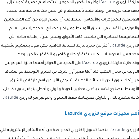
ماركة
لازوردي
L'azurde
وكل ما يخص المجوهرات بتصاميم عصرية تحولت إلى
تحف فنية فريدة من نوعها فمنذ تأسيسها و هي تحتل مكانة خاصة عند النساء
العاشقين للمجوهرات والألماس استطاعت أن تصبح اليوم من أهم المصممين
والموزعين للذهب في الشرق الأوسط ومن أكبر مصانع المجوهرات في العالم
لتصاميمها الساحرة التي تناسب كافة الأذواق وتمنح المرأة إطلالة جذابة . لأن
لازوردي
L'azurde
أ
كثر من مجرد ماركة لصناعة الذهب، فهي تقوم بتصميم تشكيلة
فخمة من المجوهرات الكلاسيكية ذو طابع خاص و أناقة فريدة من نوعها
.
وقد حازت ماركة
لازوردي
L'azurde
على العديد من الجوائز أهمها جائزة الموهوبين
الدولية في مجال الذهب كما أنها تعتبر أول شركة في الشرق الأوسط تم اعتمدها
من إتحاد سوق لندن للسبائك الذهبية . تسوقي الآن من أهم ماركة في الشرق
الأوسط لتصنيع الذهب باذعلى معايير للجودة والرقي و أحظي بتوفير يليق بك على
كافة مشترياتك , و شاركي صديقاتك متعة التسوق والتوفير مع
لازوردي
L'azurde
.
أهم مميزات موقع لازوردي Lazurde :
لازوردي
L'azurde
منصة تسوق إلكتروني تعد واحدة من أهم المتاجر الإلكترونية التي
تقدم أفخم تصاميم الذهب و الألماس والأحجار الكريمة وتمنح كل أمرأة أطلالة