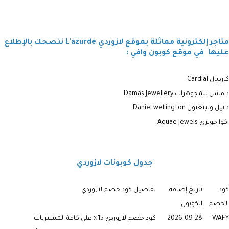
متاجر إلكترونية مماثلة بموقع لازوردي L'azurde
ننصحك بالإطلاع
عليها في موقع كوبون وافي :
كارديال
Cardial
داماس للمجوهرات
Damas Jewellery
دانيل ولينغتون Daniel wellington
اكوا جولري
Aquae Jewels
جدول كوبونات لازوردي
كود
تاريخ إضافة
تفاصيل كود خصم لازوردي
الخصم
الكوبون
WAFY
2026-09-28
كود خصم لازوردي 15٪ على كافة المشتريات