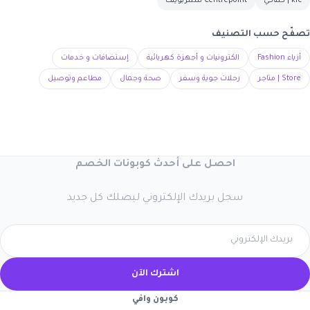
kfc | كنتاكي
Centrepoint سنتربوينت
تصفّح حسب التصنيف
أزياء Fashion
الكترونيات و أجهزة كهربائية
إستضافات و خدمات
Store | متاجر
رحلات جوية وسفر
صحة وجمال
مطاعم وتوصيل
احصل على أحدث كوبونات الخصم
سجل بريدك الإلكتروني ليصلك كل جديد
اشترك الآن
كوبون وافي