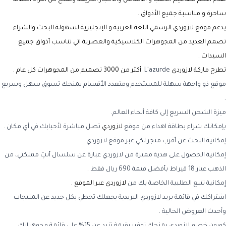
ساحرة و مناسبة جميع الأذواق .
يدعم موقع لازوردي الرسمي
اللغة العربية و الإنجليزية لسهولة البحث والشراء
.
تصمم العديد من المجوهرات الكلاسيكية والعصرية اتي تناسب أذواق جميع
السيدات .
تطرح
ماركة لازوردي
L'azurde
أكثر من 3000 تصميم من المجوهرات كل عام
.
موقع ذو واجهة سهلة للمستخدم ومتعدد الأقسام يمنحك تسوق سهل وسريع
.
ميزة الشحن السريع إلى كافة أنحاء العالم.
بإمكانك شراء بطاقة اهداء من موقع
لازوردي
تصل مباشرة لأحبابك في أي مكان .
إمكانية البحث عن أقرب متجر لكي عبر موقع
لازوردي .
إمكانية الحصول على هدية مميزة من
لازوردي
عبارة عن
سلسال أنتِ مملكتي، من
الذهب عيار 18 قيراط بأفضل قيمة 690 ريال فقط .
إمكانية تتبع الطلبية الخاصة بك من
لازوردي عبر الموقع .
اشتراكك في قائمة بريد
لازوردي
البريدية يجعلك تحظي بكل جديد عن المنتجات
وأحدث العروض الحالية .
كوبون خصم لازوردي
يمنحك توفير بقيمة تزيد عن 15% على قائمة مجوهراتك
.