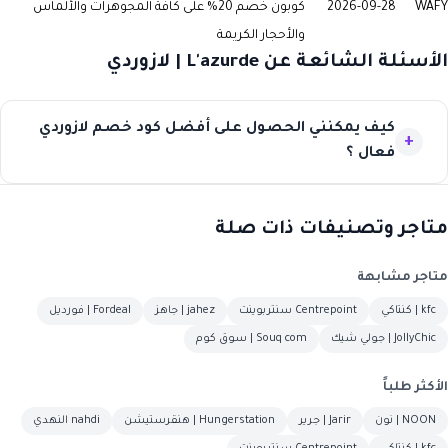
WAFY
2026-09-28
كوبون خصم 20% على كافة المجوهرات والألماس
والأحجار الكريمة
الأسئلة الشائعة عن L'azurde | لازوردي
كيف يمكنني الحصول على أفضل كود خصم لازوردي
فعال ؟
متاجر وتصنيفات ذات صلة
متاجر مشابهة
kfc | كنتاكي
Centrepoint سنتربوينت
jahez | جاهز
Fordeal | فورديل
JollyChic | جولي شيك
Souq com | سوق كوم
الأكثر طلباً
NOON | نون
Jarir | جرير
Hungerstation | هنقرستيشن
nahdi النهدي