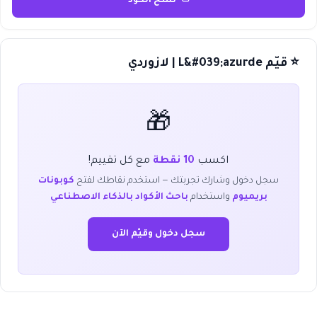
نسخ الكود
⭐ قيّم L&#039;azurde | لازوردي
🎁
اكسب
10 نقطة
مع كل تقييم!
سجل دخول وشارك تجربتك — استخدم نقاطك لفتح
كوبونات
بريميوم
واستخدام
باحث الأكواد بالذكاء الاصطناعي
سجل دخول وقيّم الآن