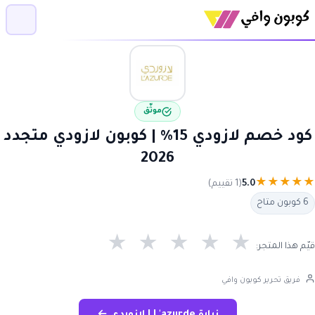
موثّق
كود خصم لازودي 15% | كوبون لازودي متجدد
2026
★
★
★
★
★
5.0
(1 تقييم)
6 كوبون متاح
★
★
★
★
★
قيّم هذا المتجر:
فريق تحرير كوبون وافي