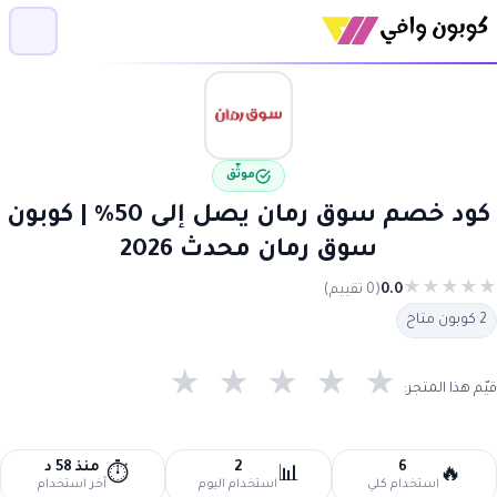
موثّق
كود خصم سوق رمان يصل إلى 50% | كوبون
سوق رمان محدث 2026
★
★
★
★
★
0.0
(0 تقييم)
2 كوبون متاح
★
★
★
★
★
قيّم هذا المتجر:
6
2
منذ 58 د
⏱️
📊
🔥
استخدام كلي
استخدام اليوم
آخر استخدام