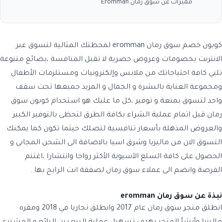
مميزات عن سوق رمان Eromman
كوبون خصم سوق رمان eromman
لمحطتك المثالية لتسوق عبر
الانترنت بخصومات وعروض حصرية لا تقبل المنافسة ،بضائع متنوعة
تلبي كافة احتياجاتك من ملابس وإلكترونيات ومستلزمات الأطفال
ومجموعة العناية بالبشرة و الجمال و المزيد جميعها تحت سقف
واحد لتسوق بمتعة و توفير ،كل ما عليك هو استخدام
كوبون سوق
رمان
قبل اتمام عملية الشراء بكافة الطرق لتحظى بالتوفير الكبير
والعروض المذهلة بأسعار تنافسية لتصلك حيثما تكون كما يمكنك
التسوق الان من ماليزيا وشرق اسيا بالاضافة الى الشحن المجاني و
الحصول على كافة السلع الآسيوية الأكثر رواجا وانتشارا ،اغتنم
الفرصة وانضم الى عملاء سوق رمان لصفقة انت الرابح بها .
نبذة عن سوق رمان eromman
انطلق متجر سوق رمان عام 2017 وانطلق تجاريا في 2018 ومقره