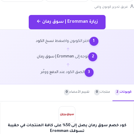
فريق تحرير كوبون وافي
زيارة Eromman | سوق رمان ←
اختر الكوبون واضغط
نسخ الكود
1
←
توجه إلى
Eromman | سوق رمان
2
←
الصق الكود عند
الدفع
ووفّر
3
منتجات
0
تقييم الأعضاء
0
كوبونات
2
كود خصم سوق رمان يصل إلى 50% على كافة المنتجات في حقيبة
تسوقك Eromman