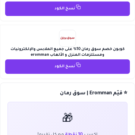
نسخ الكود
كوبون خصم سوق رمان 10% على جميع الملابس والإلكترونيات
ومستلزمات المنزل و الألعاب eromman
نسخ الكود
⭐ قيّم Eromman | سوق رمان
🎁
اكسب
10 نقطة
مع كل تقييم!