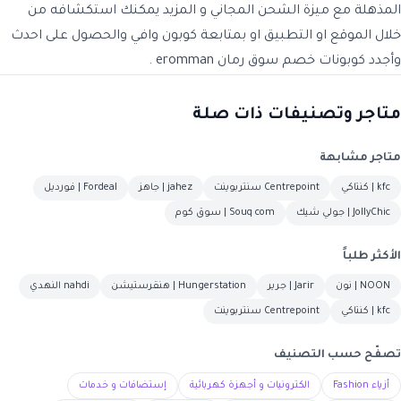
المذهلة مع ميزة الشحن المجاني و المزيد يمكنك استكشافه من
خلال الموقع او التطبيق او بمتابعة كوبون وافي والحصول على احدث
وأجدد
كوبونات خصم سوق رمان eromman
.
متاجر وتصنيفات ذات صلة
متاجر مشابهة
kfc | كنتاكي
Centrepoint سنتربوينت
jahez | جاهز
Fordeal | فورديل
JollyChic | جولي شيك
Souq com | سوق كوم
الأكثر طلباً
NOON | نون
Jarir | جرير
Hungerstation | هنقرستيشن
nahdi النهدي
kfc | كنتاكي
Centrepoint سنتربوينت
تصفّح حسب التصنيف
أزياء Fashion
الكترونيات و أجهزة كهربائية
إستضافات و خدمات