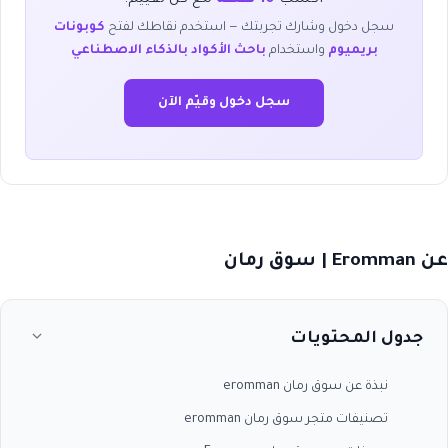
سجل دخول وشارك تجربتك — استخدم نقاطك لفتح
كوبونات
بريميوم
واستخدام
باحث الأكواد بالذكاء الاصطناعي
سجل دخول وقيّم الآن
عن Eromman | سوق رمان
جدول المحتويات
نبذة عن سوق رمان eromman
تصنيفات متجر سوق رمان eromman