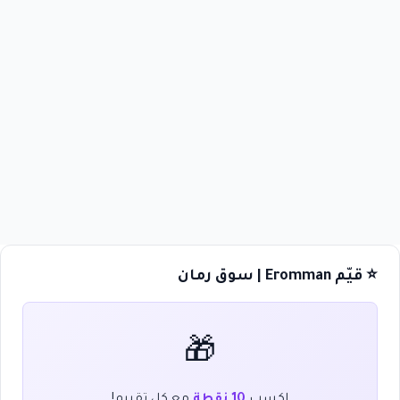
⭐ قيّم Eromman | سوق رمان
🎁
اكسب
10 نقطة
مع كل تقييم!