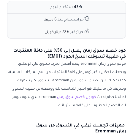
🔥
47
استخدام اليوم
⏱
آخر استخدام منذ
6 دقيقة
💰
آخر توفير
72.6 دينار كويتي
كود خصم سوق رمان يصل إلى 50% على كافة المنتجات
في حقيبة تسوقك انسخ الكود (EM01)
موقع
سوق رمان eromman
يقدم أفضل تجربة تسوق على الإطلاق
ويجعلك تحظى بأكبر توفير على كافة المنتجات من أهم الماركات العالمية،
كما يمكنك الآن تطبيق
سوق رمان
eromman
التسوق بكل سهولة
وسرعة، كل ما عليك هو اختيار المناسب لك ووضعه في حقيبة التسوق
ثم استخدام أحدث
كوبون خصم سوق رمان
eromman
الذي سوف يوفر
لك الخصم المطلوب على كافة مشترياتك .
مميزات تجعلك ترغب في التسوق من سوق
رمان Eromman