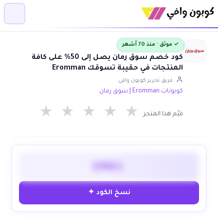
✓ موثق · منذ 70 أشهر
كود خصم سوق رمان يصل إلى 50% على كافة
المنتجات في حقيبة تسوقك Eromman
فريق تحرير كوبون وافي
كوبونات Eromman | سوق رمان
★
★
★
★
★
قيّم هذا المتجر:
EM01
نسخ الكود ✦