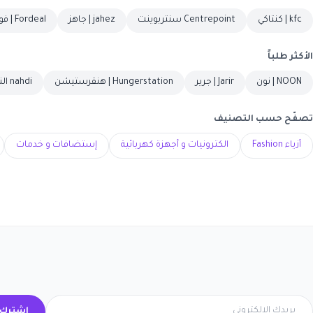
kfc | كنتاكي
Centrepoint سنتربوينت
jahez | جاهز
Fordeal | فورديل
الأكثر طلباً
NOON | نون
Jarir | جرير
Hungerstation | هنقرستيشن
nahdi النهدي
تصفّح حسب التصنيف
أزياء Fashion
الكترونيات و أجهزة كهربائية
إستضافات و خدمات
اشترك 