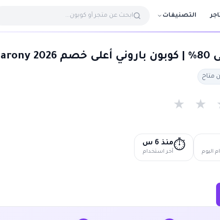
التصنيفات
اجر
baron
★
★
منذ 6 س
⏱️
 اليوم
آخر استخدام