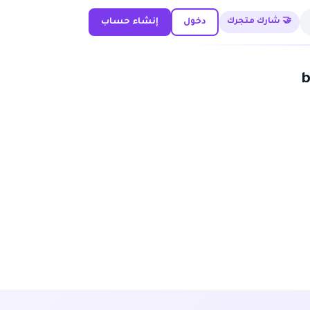
🤝 شارك متجرك
دخول
إنشاء حساب