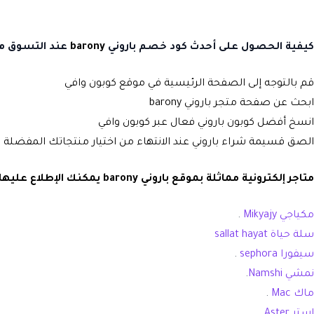
كيفية الحصول على أحدث كود خصم باروني
barony
عند التسوق من 
قم بالتوجه إلى الصفحة الرئيسية في موقع كوبون وافي
ابحث عن صفحة متجر باروني barony
انسخ أفضل كوبون باروني فعال عبر كوبون وافي
الصق قسيمة شراء باروني عند الانتهاء من اختيار منتجاتك المفضلة .
متاجر إلكترونية مماثلة بموقع باروني barony يمكنك الإطلاع عليها في موقع كوبون وافي :
مكياجي Mikyajy
.
سلة حياة sallat hayat
سيفورا sephora
.
نمشي Namshi
.
ماك Mac
.
استر Aster
.