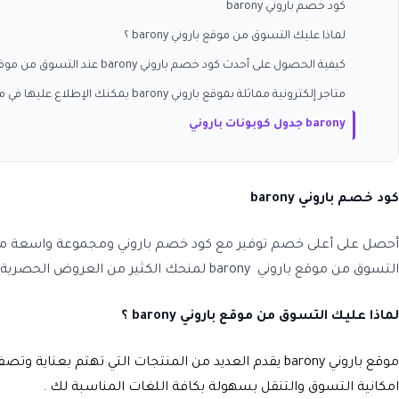
كود خصم باروني barony
لماذا عليك التسوق من موقع باروني barony ؟
كيفية الحصول على أحدث كود خصم باروني barony عند التسوق من موقع باروني اونلاين؟
متاجر إلكترونية مماثلة بموقع باروني barony يمكنك الإطلاع عليها في موقع كوبون وافي :
barony جدول كوبونات باروني
كود خصم باروني barony
أحصل على أعلى خصم توفير مع كود خصم باروني ومجموعة واسعة من 
التسوق من موقع باروني barony لمنحك الكثير من العروض الحصرية الفعالة عند استخدام كود خصم باروني عبر كوبون وافي
لماذا عليك التسوق من موقع باروني barony ؟
موقع باروني barony يقدم العديد من المنتجات التي تهتم بعناية وتصفيف الشعر ويعد أهم العلامات التجارية المسجلة والموثوقة .
امكانية التسوق والتنقل بسهولة بكافة اللغات المناسبة لك .