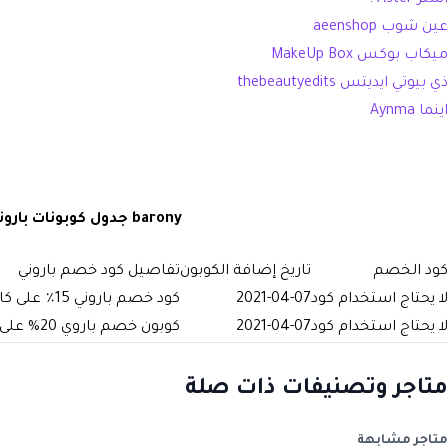
عين شوب aeenshop
ميكاب بوكس MakeUp Box
ذي بيوتي ايديتس thebeautyedits
اينما Aynma
barony جدول كوبونات باروني
كود الخصم
تاريخ إضافة الكوبون
تفاصيل كود خصم باروني
لا يحتاج استخدام كود
2021-04-07
كود خصم باروني 15٪ على كافة المنتجات
لا يحتاج استخدام كود
2021-04-07
كوبون خصم باروي 20% على كافة منتجات تصفيف الشعر والستشوار
متاجر وتصنيفات ذات صلة
متاجر مشابهة