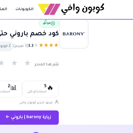
الكوبونات
المت
موثّق
كود خصم باروني حتى 80% | كوبون باروني أعلى خصم 2026 y
★
★
★
★
★
3.3
(3 تقييم)
2 كوبون متاح
★
★
★
قيّم هذا المتجر:
2
5
📊
🔥
استخدام كلي
استخدام
فريق تحرير كوبون وافي
زيارة barony | باروني ←