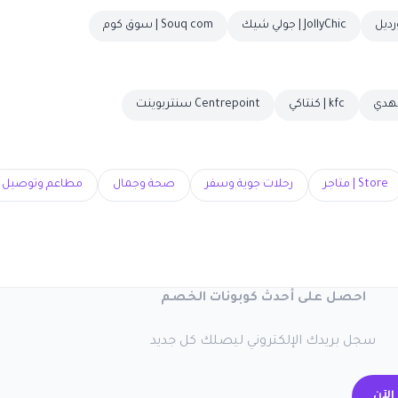
JollyChic | جولي شيك
Souq com | سوق كوم
kfc | كنتاكي
Centrepoint سنتربوينت
Store | متاجر
رحلات جوية وسفر
صحة وجمال
مطاعم وتوصيل
احصل على أحدث كوبونات الخصم
سجل بريدك الإلكتروني ليصلك كل جديد
الآن