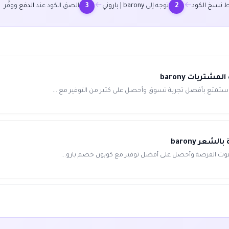
←
←
ط
نسخ الكود
توجه إلى
barony | باروني
الصق الكود عند
الدفع
ووفّر
3
2