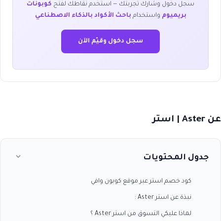
سجل دخول وشارك تجربتك — استخدم نقاطك لفتح
كوبونات
بريميوم
واستخدام
باحث الأكواد بالذكاء الاصطناعي
سجل دخول وقيّم الآن
عن Aster | استر
جدول المحتويات
كود خصم استر عبر موقع كوبون وافي
نبذة عن استر Aster :
لماذا عليكي التسوق من استر Aster ؟