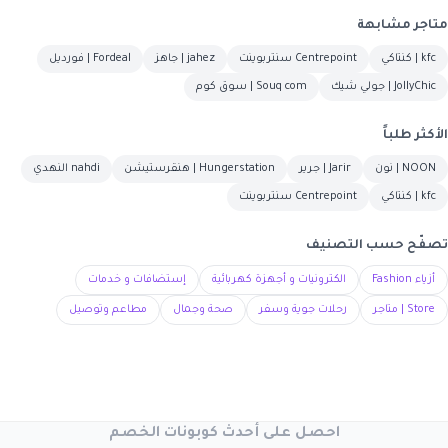
متاجر مشابهة
kfc | كنتاكي
Centrepoint سنتربوينت
jahez | جاهز
Fordeal | فورديل
JollyChic | جولي شيك
Souq com | سوق كوم
الأكثر طلباً
NOON | نون
Jarir | جرير
Hungerstation | هنقرستيشن
nahdi النهدي
kfc | كنتاكي
Centrepoint سنتربوينت
تصفّح حسب التصنيف
أزياء Fashion
الكترونيات و أجهزة كهربائية
إستضافات و خدمات
Store | متاجر
رحلات جوية وسفر
صحة وجمال
مطاعم وتوصيل
احصل على أحدث كوبونات الخصم