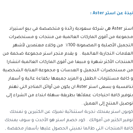
نبذة عن استر Aster :
ا
ستر Aster
هي شركة سعودية رائدة و متخصصة في بيع استيراد
مجموعة من أقوى الماركات العالمية من منتجات و مستحضرات
التجميل الأصلية و المضمونة 100٪ من وكلاء معتمدين لأشهر
العلامات التجارية العالمية . و يقدم متجر استر مجموعة ضخمة من
المنتجات الأكثر شهرة و مبيعا من أقوى الماركات العالمية انتشارا
من مستحضرات التجميل و العدسات و مجموعة العناية الشخصية
و كافة مستلزمات الطفل و المزيد جميعها بكفاءة عالية و أسعار
تنافسية و يسعى
استر
Aster
ان يكون من أوائل المتاجر التي تهتم
بتوفير كافة احتياجات عملائها بطريقة سهلة ابتداء من الشراء إلى
توصيل المنتج إلى العميل .
كوبون استر
يمنحك تجربة استثنائية تميزك عن الكثيرين و تمنحك
توفير الكثير من أموالك .
كود خصم استر
هو الأحدث و سوف يمنحك
كافة المنتجات التي طالما تمنيتي الحصول عليها بأسعار مخفضة ,