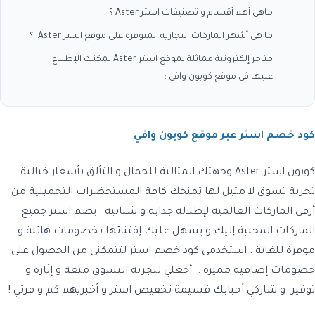
ماهي أهم أقسام و تصنيفات استر Aster ؟
ما هي أشهر الماركات التجارية المتوفرة على موقع استر Aster ؟
متاجر إلكترونية مماثلة بموقع استر Aster يمكنك الإطلاع
عليها في موقع كوبون وافي :
كود خصم استر عبر موقع كوبون وافي
كوبون استر Aster
وجهتك المثالية للجمال و التألق بأسعار خيالية .
تجربة تسوق لا مثيل لها تمنحك كافة المستحضرات التجميلية من
أرقى الماركات العالمية لإطلالة جذابة و شبابية . يضم استر جميع
الماركات المحببة إليك و يسهل عليك إقتنائها بخصومات هائلة و
موفرة للغاية . استخدمي
كود خصم استر
لتتمكني من الحصول على
خصومات إضافية مميزة . أجعلي لتجربة التسوق متعة و إثارة و
توفير و شاركي أحبابك
قسيمة تخفيض استر
و أخبريهم كم و فرتي !