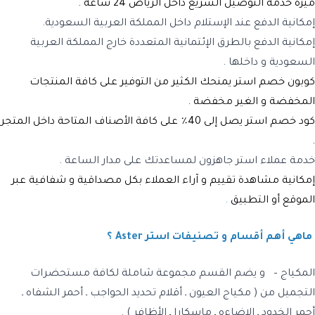
ميزة خدمة
التوصيل السريع
داخل الرياض 24 ساعة .
إمكانية الدفع عند الإستلام داخل المملكة العربية السعودية.
إمكانية الدفع بالطرق الإئتمانية المتعددة خارج المملكة العربية
السعودية و داخلها .
كوبون خصم است
ر يمنحك الكثير من التوفير على كافة المنتجات
المخفضة و الغير مخفضة .
كود خصم استر
يصل إلى 40٪ على كافة الأصناف المتاحة داخل المتجر
.
خدمة عملاء استر جاهزون لمساعدتك على مدار الساعة .
إمكانية مشاهدة تقييم و آراء العملاء بكل مصداقية و شفافية عبر
الموقع أو التطبيق
.
ماهي أهم أقسام و تصنيفات استر Aster ؟
المكياج
– و يضم القسم مجموعة شاملة لكافة مستحضرات
التجميل من (
مكياج العيون
ـ
أقلام تحديد الحواجب
ـ
أحمر الشفاه
ـ
أحمر الخدود
ـ
الإضاءه
ـ
ماسكارا
ـ
الأظافر
) .