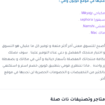
عليها في موقع كوبون وافي :
مكياجي Mikyajy
.
سيفورا sephora
.
نمشي Namshi
.
ماك Mac
.
أصبح للتسوق معنى آخر أكثر متعة و توفير كل ما عليكي هو التسوق
و اختيار منتجك المفضل و دعي عناء التوفير علينا . سوف نصلك
بكافة منتجاتك المفضلة بأسعار خيالية و أنتي في مكانك و بضغطة
زر واحدة , ماذا تنتظري قومي بتطبيق
كوبون خصم استر
و استكتعي
بالكثير من التخفيضات و الخصومات الحصرية لن تجديها في موقع
أخر .
متاجر وتصنيفات ذات صلة