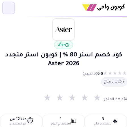
موثّق
كود خصم استر 80 % | كوبون استر متجدد
2026 Aster
★
★
★
★
★
0.0
(0 تقييم)
2 كوبون متاح
★
★
★
★
★
قيّم هذا المتجر:
3
1
منذ 12 س
⏱️
📊
🔥
استخدام كلي
استخدام اليوم
آخر استخدام