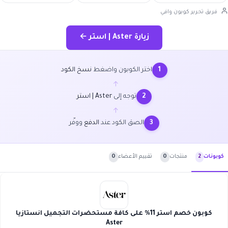
فريق تحرير كوبون وافي
زيارة Aster | استر ←
اختر الكوبون واضغط
نسخ الكود
1
←
توجه إلى
Aster | استر
2
←
الصق الكود عند
الدفع
ووفّر
3
منتجات
0
تقييم الأعضاء
0
كوبونات
2
كوبون خصم استر 11% على كافة مستحضرات التجميل انستازيا
Aster