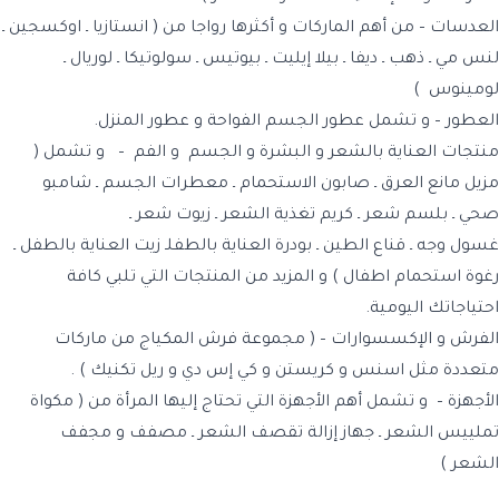
العدسات
– من أهم الماركات و أكثرها رواجا من (
انستازيا
ـ
اوكسجين
ـ
لنس مي
ـ
ذهب
ـ
ديفا
ـ
بيلا إيليت
ـ
بيوتيس
ـ
سولوتيكا
ـ
لوريال
ـ
لومينوس
)
العطور
– و تشمل عطور الجسم الفواحة و عطور المنزل.
منتجات العناية بالشعر و البشرة و الجسم و الفم
– و تشمل (
مزيل مانع العرق
ـ
صابون الاستحمام
ـ
معطرات الجسم
ـ
شامبو
صحي
ـ
بلسم شعر
ـ
كريم تغذية الشعر
ـ
زيوت شعر
ـ
غسول وجه
ـ
قناع الطين
ـ
بودرة العناية بالطفل
ـ
زيت العناية بالطفل
ـ
رغوة استحمام اطفال
) و المزيد من المنتجات التي تلبي كافة
احتياجاتك اليومية.
الفرش و الإكسسوارات
– ( مجموعة فرش المكياج من ماركات
متعددة مثل
اسنس
و
كريستن
و
كي إس دي
و
ريل تكنيك
) .
الأجهزة
– و تشمل أهم الأجهزة التي تحتاج إليها المرأة من (
مكواة
تملييس الشعر
ـ
جهاز إزالة تقصف الشعر
ـ
مصفف و مجفف
الشعر
)