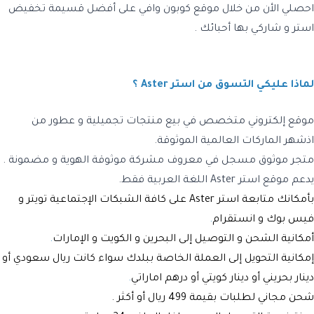
احصلي الأن من خلال موقع
كوبون وافي
على أفضل
قسيمة تخفيض
استر
و شاركي بها أحبائك .
لماذا عليكي التسوق من استر Aster ؟
موقع إلكتروني متخصص في بيع منتجات تجميلية و عطور من
اذشهر الماركات العالمية الموثوقة.
متجر موثوق مسجل في معروف مشركة موثوقة الهوية و مضمونة .
يدعم موقع
استر Aster
اللغة العربية فقط
.
بأمكانك متابعة
استر Aster
على كافة الشبكات الإجتماعية تويتر و
فيس بوك و انستقرام
.
أمكانية الشحن و التوصيل إلى
البحرين
و
الكويت
و
الإمارات
.
إمكانية التحويل إلى العملة الخاصة ببلدك سواء كانت
ريال سعودي
أو
دينار بحريني
أو
دينار كويتي
أو
درهم اماراتي
.
شحن مجاني
لطلبات بقيمة 499 ريال أو أكثر .