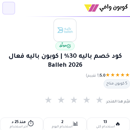
موثّق
كود خصم باليه 30% | كوبون باليه فعال
Balleh 2026
★
★
★
★
★
5.0
(1 تقييم)
5 كوبون متاح
★
★
★
★
★
قيّم هذا المتجر:
13
2
منذ 25 د
⏱️
📊
🔥
استخدام كلي
استخدام اليوم
آخر استخدام