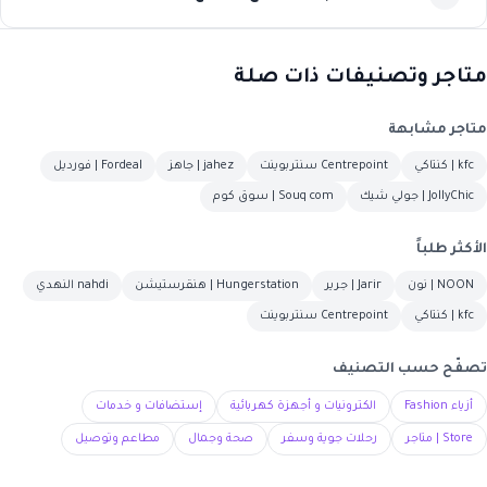
متاجر وتصنيفات ذات صلة
متاجر مشابهة
kfc | كنتاكي
Centrepoint سنتربوينت
jahez | جاهز
Fordeal | فورديل
JollyChic | جولي شيك
Souq com | سوق كوم
الأكثر طلباً
NOON | نون
Jarir | جرير
Hungerstation | هنقرستيشن
nahdi النهدي
kfc | كنتاكي
Centrepoint سنتربوينت
تصفّح حسب التصنيف
أزياء Fashion
الكترونيات و أجهزة كهربائية
إستضافات و خدمات
Store | متاجر
رحلات جوية وسفر
صحة وجمال
مطاعم وتوصيل