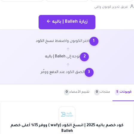
فريق تحرير كوبون وافي
زيارة Balleh | باليه ←
اختر الكوبون واضغط
نسخ الكود
1
←
توجه إلى
Balleh | باليه
2
←
الصق الكود عند
الدفع
ووفّر
3
منتجات
0
تقييم الأعضاء
0
كوبونات
5
كود خصم باليه 2025 | انسخ الكود (wafy ) ووفر 15% أعلى خصم
Balleh