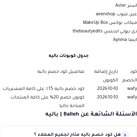
استر Aster
.
عين شوب aeenshop
ميكاب بوكس MakeUp Box
ذي بيوتي ايديتس thebeautyedits
اينما Aynma
جدول كوبونات باليه
كود
تاريخ إضافة
تفاصيل كود خصم باليه
الخصم
الكوبون
wafy
2026-10-10
كود خصم باليه 15٪ على كافة المشتريات
wafy
2026-10-10
كوبون خصم 20% على كافة المنتجات
المتاحة حاليا
الأسئلة الشائعة عن Balleh | باليه
هل كود خصم باليه متاح لجميع العملاء ؟