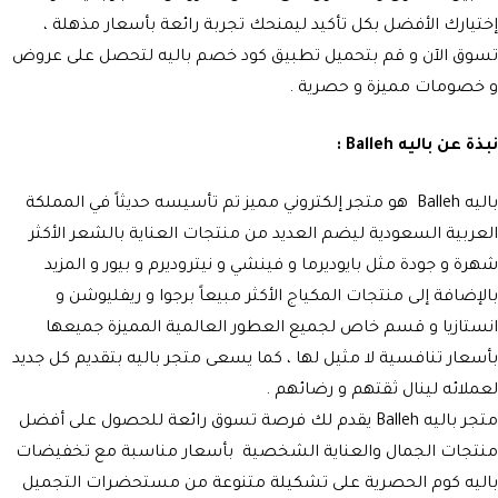
إختيارك الأفضل بكل تأكيد ليمنحك تجربة رائعة بأسعار مذهلة ،
تسوق الآن و قم بتحميل تطبيق كود خصم باليه لتحصل على عروض
و خصومات مميزة و حصرية .
نبذة عن باليه Balleh :
باليه Balleh هو متجر إلكتروني مميز تم تأسيسه حديثاً في المملكة
العربية السعودية ليضم العديد من منتجات العناية بالشعر الأكثر
شهرة و جودة مثل بايوديرما و فينشي و نيتروديرم و بيور و المزيد
بالإضافة إلى منتجات المكياج الأكثر مبيعاً برجوا و ريفليوشن و
انستازيا و قسم خاص لجميع العطور العالمية المميزة جميعها
بأسعار تنافسية لا مثيل لها ، كما يسعى متجر باليه بتقديم كل جديد
لعملائه لينال ثقتهم و رضائهم .
متجر باليه Balleh يقدم لك فرصة تسوق رائعة للحصول على أفضل
منتجات الجمال والعناية الشخصية بأسعار مناسبة مع تخفيضات
باليه كوم الحصرية على تشكيلة متنوعة من مستحضرات التجميل