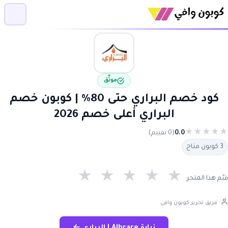
موثّق
كود خصم البراري حتى 80% | كوبون خصم
البراري أعلى خصم 2026
★
★
★
★
★
0.0
(0 تقييم)
3 كوبون متاح
★
★
★
★
★
قيّم هذا المتجر:
فريق تحرير كوبون وافي