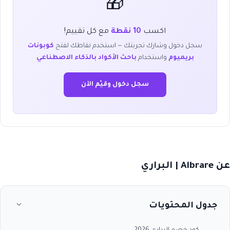
🎁
اكسب
10 نقطة
مع كل تقييم!
سجل دخول وشارك تجربتك — استخدم نقاطك لفتح
كوبونات
بريميوم
واستخدام
باحث الأكواد بالذكاء الاصطناعي
سجل دخول وقيّم الآن
عن Albrare | البراري
جدول المحتويات