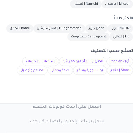
Mrsool | مرسول
Namshi | نمشي
الأكثر طلباً
NOON | نون
Jarir | جرير
Hungerstation | هنقرستيشن
nahdi النهدي
kfc | كنتاكي
Centrepoint سنتربوينت
تصفّح حسب التصنيف
أزياء Fashion
الكترونيات و أجهزة كهربائية
إستضافات و خدمات
Store | متاجر
رحلات جوية وسفر
صحة وجمال
مطاعم وتوصيل
احصل على أحدث كوبونات الخصم
سجل بريدك الإلكتروني ليصلك كل جديد