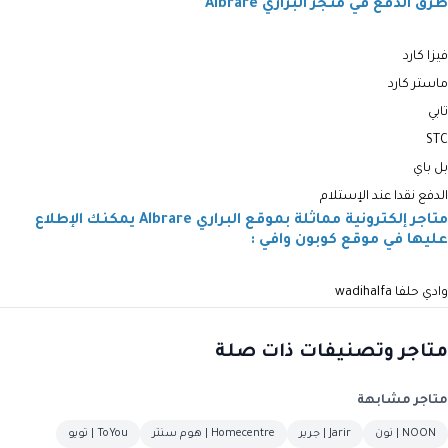
طرق الدفع في متجر البراري Albrare
فيزا كارد
ماستر كارد
تابي
STC
بل باي
الدفع نقدا عند الإستلام
متاجر إلكترونية مماثلة بموقع البراري Albrare يمكنك الإطلاع
عليها في موقع كوبون وافي :
وادي حلفا wadihalfa
متاجر وتصنيفات ذات صلة
متاجر مشابهة
NOON | نون
Jarir | جرير
Homecentre | هوم سنتر
ToYou | تويو