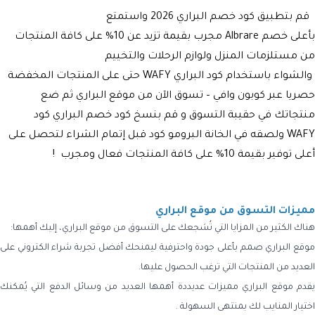
قم بتطبيق كود خصم البراري 2026 واستمتع
بأعلى
خصم
Albrare
مجرب بقيمة تزيد عن 10% على
كافة المنتجات
من مستلزمات المنزل ولوازم الرحلات والتخييم
والشواء
باستخدام
كود البراري WAFY
حتى على المنتجات المخفضة
حصريا عبر كوبون وافي – تسوق الآن من موقع
البراري
ثم ضع
منتجاتك في حقيبة التسوق و قم بنسخ
كود خصم البراري كود
WAFY ولصقه
في الخانة البرومو كود قبل إتمام الشراء لتحصل على
أعلى توفير بقيمة 10% على كافة المنتجات فعال ومجرب
!
مميزات التسوق من موقع البراري
هناك الكثير من المزايا التي تُشجعك على التسوق من موقع البراري، إليك أهمها:
موقع البراري صمم بأعلى جودة واحترفية ليمنحك أفضل تجربة شراء الكتروني على
العديد من المنتجات التي ترغب الحصول عليها.
يقدم موقع البراري مميزات عديددة أهمها العديد من وسائل الدفع التي يُمكنك
اختيار المنايب لك بمنتهى السهولة .