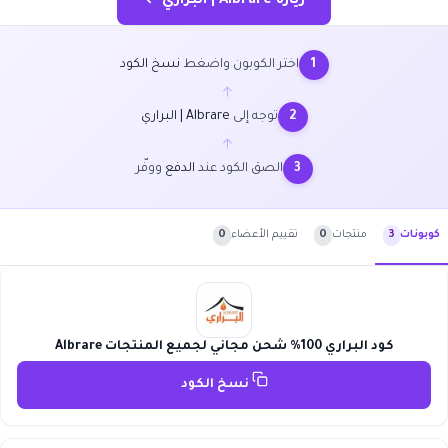
زيارة Albrare | البراري ←
اختر الكوبون واضغط
نسخ الكود
1
←
توجه إلى
Albrare | البراري
2
←
الصق الكود عند
الدفع
ووفّر
3
منتجات
0
تقييم الأعضاء
0
كوبونات
3
كود البراري 100% شحن مجاني لجميع المنتجات Albrare
نسخ الكود