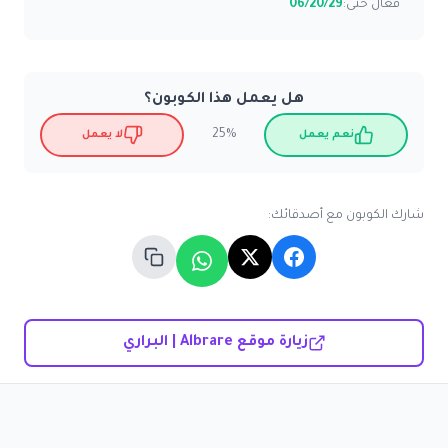
فعّال حتى:
06/20/29
هل يعمل هذا الكوبون؟
25%
نعم يعمل
لا يعمل
شارك الكوبون مع أصدقائك:
زيارة موقع Albrare | البراري