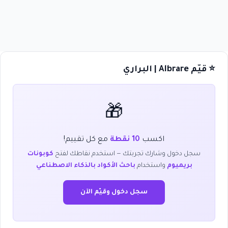
⭐ قيّم Albrare | البراري
🎁
اكسب
10 نقطة
مع كل تقييم!
سجل دخول وشارك تجربتك — استخدم نقاطك لفتح
كوبونات
بريميوم
واستخدام
باحث الأكواد بالذكاء الاصطناعي
سجل دخول وقيّم الآن