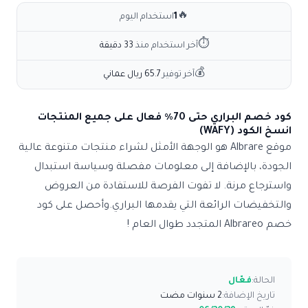
🔥
1
استخدام اليوم
⏱
آخر استخدام منذ
33 دقيقة
💰
آخر توفير
65.7 ريال عماني
كود خصم البراري حتى 70٪ فعال على جميع المنتجات
انسخ الكود (WAFY)
موقع Albrare هو الوجهة الأمثل لشراء منتجات متنوعة عالية
الجودة، بالإضافة إلى معلومات مفصلة وسياسة استبدال
واسترجاع مرنة. لا تفوت الفرصة للاستفادة من العروض
والتخفيضات الرائعة التي يقدمها البراري.وأحصل على كود
خصم Albrareo المتجدد طوال العام !
الحالة:
فعّال
تاريخ الإضافة:
2 سنوات مضت