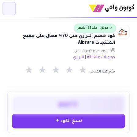
✓ موثق · منذ 25 أشهر
كود خصم البراري حتى 70٪ فعال على جميع
المنتجات Albrare
فريق تحرير كوبون وافي
كوبونات Albrare | البراري
★
★
★
★
★
قيّم هذا المتجر:
WAFY
نسخ الكود ✦