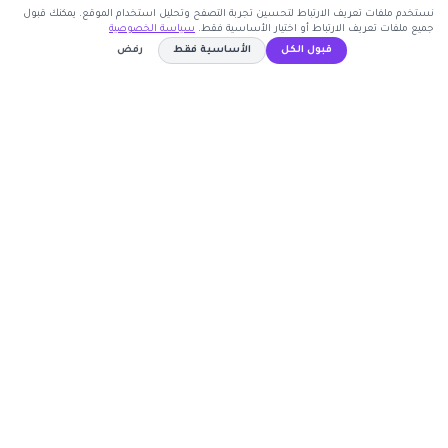
نستخدم ملفات تعريف الارتباط لتحسين تجربة التصفح وتحليل استخدام الموقع. يمكنك قبول
جميع ملفات تعريف الارتباط أو اختيار الأساسية فقط.
سياسة الخصوصية
قبول الكل
الأساسية فقط
رفض
اشترك الآن
WAFY
نسخ الكود
كوبون وافي
أكبر موقع عربي لكوبونات الخصم وأكواد التوفير. نوفر لك
أحدث العروض والتخفيضات من أشهر المتاجر الإلكترونية.
روابط مهمة
🤝 انضم كشريك
المتاجر
الأكثر طلباً