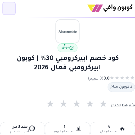
موثّق
كود خصم ابيركرومبي 30% | كوبون
ابيركرومبي فعال 2026
★
★
★
★
★
0.0
(0 تقييم)
2 كوبون متاح
★
★
★
★
★
قيّم هذا المتجر:
6
1
منذ 3 س
⏱️
📊
🔥
استخدام كلي
استخدام اليوم
آخر استخدام