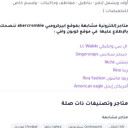
أولاد ويشمل (بلايز - بناطيل - معاطف وجاكيتات - وقسم خاص
للتخفيضات ) .
متاجر إلكترونية مشابهة بموقع ابيركرومبي abercrombie ننصحك
بالإطلاع عليها في موقع كوبون وافي :
ال سي وايكيكي ‏Lc Waikiki
جينجر سنابس Gingersnaps
نيتشي Nichii
رينا Rina
ريفا فاشون Riva fashion
أمريكان إيجل American eagle
متاجر وتصنيفات ذات صلة
متاجر مشابهة
kfc | كنتاكي
Centrepoint سنتربوينت
jahez | جاهز
Fordeal | فورديل