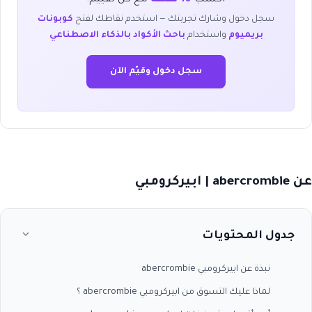
سجل دخول وشارك تجربتك — استخدم نقاطك لفتح
كوبونات
بريميوم
واستخدام
باحث الأكواد بالذكاء الاصطناعي
سجل دخول وقيّم الآن
عن abercrombie | ابيركرومبي
جدول المحتويات
نبذة عن ابيركرومبي abercrombie
لماذا عليك التسوق من ابيركرومبي abercrombie ؟