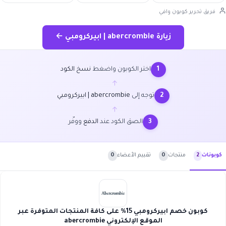
فريق تحرير كوبون وافي
زيارة abercrombie | ابيركرومبي ←
اختر الكوبون واضغط
نسخ الكود
1
←
توجه إلى
abercrombie | ابيركرومبي
2
←
الصق الكود عند
الدفع
ووفّر
3
منتجات
0
تقييم الأعضاء
0
كوبونات
2
كوبون خصم ابيركرومبي 15% على كافة المنتجات المتوفرة عبر
الموقع الإلكتروني abercrombie