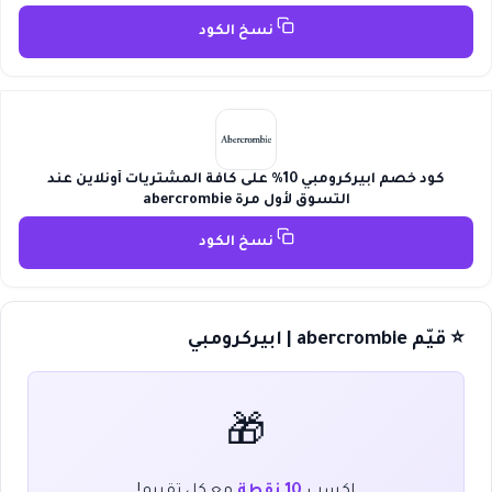
نسخ الكود
كود خصم ابيركرومبي 10% على كافة المشتريات أونلاين عند
التسوق لأول مرة abercrombie
نسخ الكود
⭐ قيّم abercrombie | ابيركرومبي
🎁
اكسب
10 نقطة
مع كل تقييم!