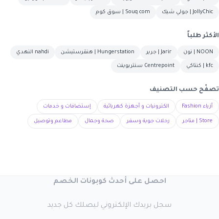
JollyChic | جولي شيك
Souq com | سوق كوم
الأكثر طلباً
NOON | نون
Jarir | جرير
Hungerstation | هنقرستيشن
nahdi النهدي
kfc | كنتاكي
Centrepoint سنتربوينت
تصفّح حسب التصنيف
أزياء Fashion
الكترونيات و أجهزة كهربائية
إستضافات و خدمات
Store | متاجر
رحلات جوية وسفر
صحة وجمال
مطاعم وتوصيل
احصل على أحدث كوبونات الخصم
سجل بريدك الإلكتروني ليصلك كل جديد