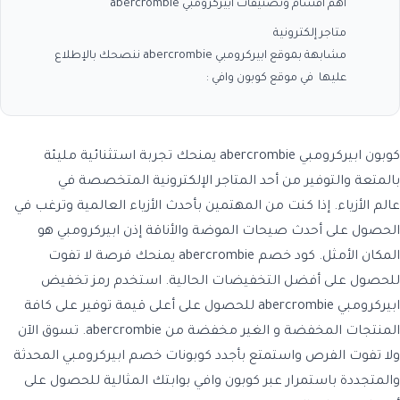
أهم أقسام وتصنيفات ابيركرومبي abercrombie
متاجر إلكترونية
مشابهة بموقع ابيركرومبي abercrombie ننصحك بالإطلاع
عليها في موقع كوبون وافي :
كوبون ابيركرومبي abercrombie
يمنحك تجربة استثنائية مليئة
بالمتعة والتوفير من أحد المتاجر الإلكترونية المتخصصة في
عالم الأزياء. إذا كنت من المهتمين بأحدث الأزياء العالمية وترغب في
الحصول على أحدث صيحات الموضة والأناقة إذن
ابيركرومبي
هو
المكان الأمثل.
كود خصم abercrombie
يمنحك فرصة لا تفوت
للحصول على أفضل التخفيضات الحالية. استخدم
رمز تخفيض
ابيركرومبي abercrombie
للحصول على أعلى قيمة توفير على كافة
المنتجات المخفضة و الغير مخفضة من
abercrombie
. تسوق الآن
ولا تفوت الفرص واستمتع بأجدد كوبونات خصم
ابيركرومبي المحدثة
والمتجددة باستمرار عبر كوبون وافي بوابتك المثالية للحصول على