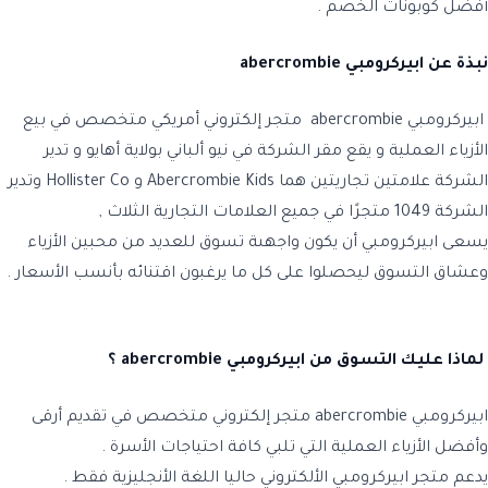
أفضل كوبونات الخصم .
نبذة عن
ابيركرومبي abercrombie
ابيركرومبي abercrombie
متجر إلكتروني أمريكي متخصص في بيع
الأزياء العملية و يقع مقر الشركة في نيو ألباني بولاية أهايو و تدير
الشركة علامتين تجاريتين هما Abercrombie Kids و Hollister Co وتدير
الشركة 1049 متجرًا في جميع العلامات التجارية الثلاث ,
يسعى
ابيركرومبي
أن يكون واجهىة تسوق للعديد من محبين الأزياء
وعشاق التسوق ليحصلوا على كل ما يرغبون اقتنائه بأنسب الأسعار .
لماذا عليك التسوق من
ابيركرومبي abercrombie ؟
ابيركرومبي abercrombie
متجر إلكتروني متخصص في تقديم أرقى
وأفضل الأزياء العملية التي تلبي كافة احتياجات الأسرة .
يدعم متجر
ابيركرومبي الألكتروني حاليا اللغة الأنجليزية فقط .