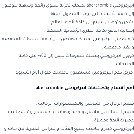
ابيركرومبي abercrombie يمنحك تجربة تسوق رائعة وسهلة للوصول
إلى كافة الأقسام التي ترغب الحصول عليها .
شحن وتوصيل سريع إلى كافة أنحاء العالم .
إمكانية الدفع بكافة الطرق الإئتمانية الممكنة .
كود خصم
ابيركرومبي يمنحك تخفيض على كافة المنتجات المخفضة
والغير مخفضة .
كوبون
ابيركرومبي يمنحك خصومات تصل إلى 60% على كافة
المنتجات .
فريق دعم
ابيركرومبي مستعدون لخدمتك طوال أيام الأسبوع .
أهم أقسام وتصنيفات ابيركرومبي abercrombie
قسم الرجال
من الملابس والإكسسوارات الرجالية .
قسم النساء
من ملابس وأحذية وحقائب واكسسورارت بتصاميم
عصرية أنيقة ومميزة .
أبيركرومبي كيدز
و يناسب جميع الفئات والمراحل العمرية من بنات و