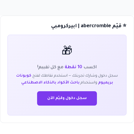
⭐ قيّم abercrombie | ابيركرومبي
🎁
اكسب
10 نقطة
مع كل تقييم!
سجل دخول وشارك تجربتك — استخدم نقاطك لفتح
كوبونات
بريميوم
واستخدام
باحث الأكواد بالذكاء الاصطناعي
سجل دخول وقيّم الآن