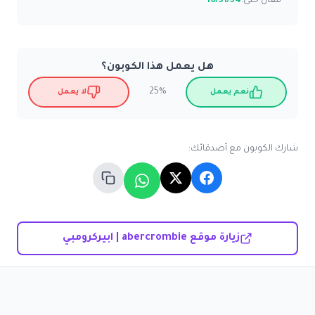
فعّال حتى:
10/31/34
هل يعمل هذا الكوبون؟
25%
نعم يعمل
لا يعمل
شارك الكوبون مع أصدقائك:
زيارة موقع abercrombie | ابيركرومبي