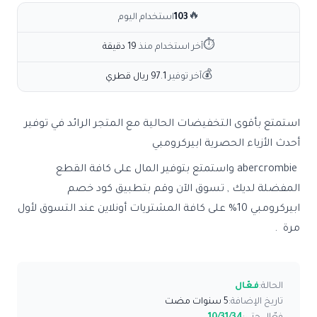
🔥
103
استخدام اليوم
⏱
آخر استخدام منذ
19 دقيقة
💰
آخر توفير
97.1 ريال قطري
استمتع بأقوى التخفيضات الحالية مع المتجر الرائد في توفير
أحدث الأزياء الحصرية ابيركرومبي
abercrombie واستمتع بتوفير المال على كافة القطع
المفضلة لديك , تسوق الآن وقم بتطبيق
كود خصم
ابيركرومبي
10% على كافة المشتريات أونلاين عند التسوق لأول
مرة .
الحالة:
فعّال
تاريخ الإضافة:
5 سنوات مضت