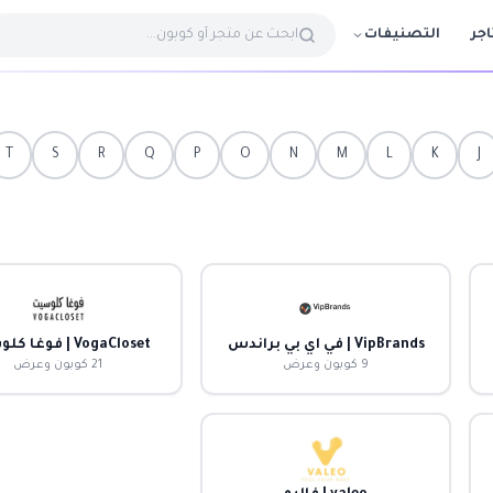
التصنيفات
اجر
T
S
R
Q
P
O
N
M
L
K
J
VipBrands | في اي بي براندس
VogaCloset | فوغا كلوسيت
9 كوبون وعرض
21 كوبون وعرض