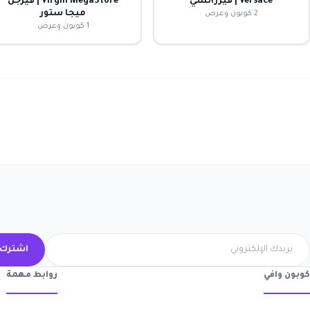
Versace | فيرزاتشي
Virgin MegaStore | فيرجن
ميجا ستور
2 كوبون وعرض
1 كوبون وعرض
اشترك 
كوبون وافي
روابط مهمة