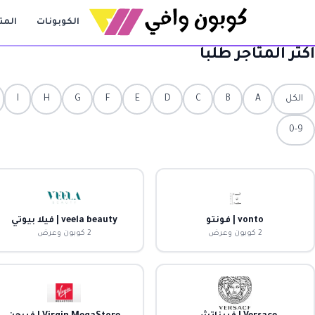
الكوبونات
المت
أكثر المتاجر طلباً
الكل
A
B
C
D
E
F
G
H
I
0-9
vonto | فونتو
veela beauty | فيلا بيوتي
2 كوبون وعرض
2 كوبون وعرض