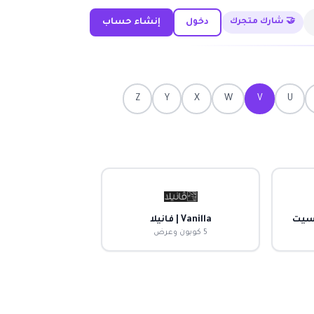
🤝 شارك متجرك
دخول
إنشاء حساب
Z
Y
X
W
V
U
Vanilla | فانيلا
5 كوبون وعرض