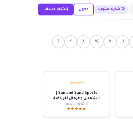
🤝 شارك متجرك
دخول
إنشاء حساب
Z
Y
X
W
V
U
Sun and Sand Sports |
الشمس والرمال للرياضة
31 كوبون وعرض
★★★★★