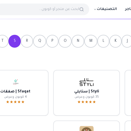
التصنيفات
اجر
T
S
R
Q
P
O
N
M
L
K
J
Styli | ستايلي
Sfaqat | صفقات
35 كوبون وعرض
4 كوبون وعرض
★★★★★
★★★★★