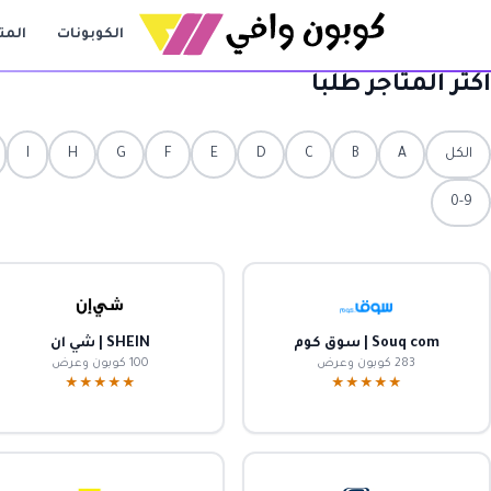
الكوبونات
المت
أكثر المتاجر طلباً
الكل
A
B
C
D
E
F
G
H
I
0-9
Souq com | سوق كوم
SHEIN | شي ان
283 كوبون وعرض
100 كوبون وعرض
★★★★★
★★★★★