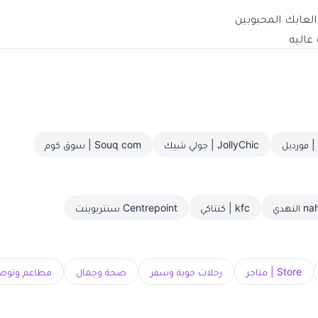
لعابك المحبوبين
عاليه
JollyChic | جولي شيك
Souq com | سوق كوم
 النهدي
kfc | كنتاكي
Centrepoint سنتربوينت
Store | متاجر
رحلات جوية وسفر
صحة وجمال
مطاعم وتوص