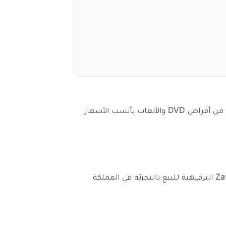
وفر المال عند التسوق أونلاين واستمتع بأعلى قيمة خصم عند استخدام كود خصم ZAVVI يمنحك العديد من المنتجات الترفيهية المميزة من أقراص DVD والألعاب بأنسب الأسعار
يعتبر زافي ZAVVI هو متجر بيع بالتجزئة للألعاب الترفيه والتجارة الإلكترونية تم تشكيل في سبتمبر 2007 وهو امتداد لسلسلة متاجر Zavvi الترفيهية للبيع بالتجزئة في المملكة