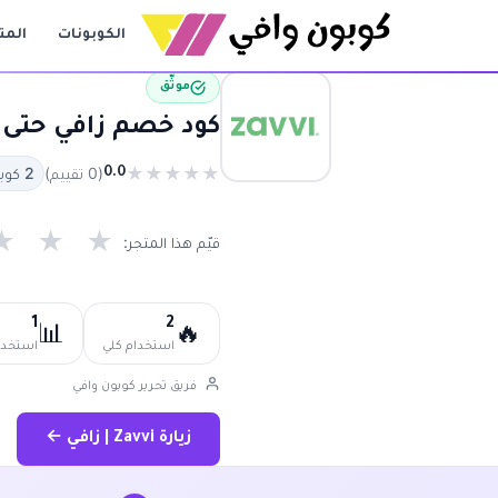
الكوبونات
المت
موثّق
كود خصم زافي حتى 50% | كوبون زافي فعال 2026 Zavvi
★
★
★
★
★
(0 تقييم)
2 كوبون متاح
0.0
★
★
★
قيّم هذا المتجر:
1
2
📊
🔥
استخدام كلي
استخدام
فريق تحرير كوبون وافي
زيارة Zavvi | زافي ←