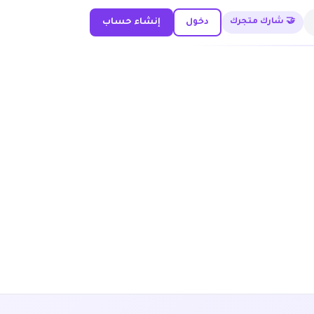
🤝 شارك متجرك
دخول
إنشاء حساب