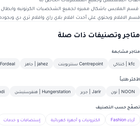
قسم الملابس باشكال مميزه لجميع الشخصيات الكرتونيه وابطال ا
قسم الافلام ويحتوي علي أحدث افلام بلاي راي وافلام ثري دي وبجوده 
متاجر وتصنيفات ذات صلة
متاجر مشابهة
kfc | كنتاكي
Centrepoint سنتربوينت
jahez | جاهز
Fordeal | فورديل
الأكثر طلباً
NOON | نون
Jarir | جرير
Hungerstation | هنقرستيشن
nahdi
تصفّح حسب التصنيف
أزياء Fashion
الكترونيات و أجهزة كهربائية
إستضافات و خدمات