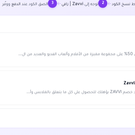
←
←
غط
نسخ الكود
توجه إلى
Zavvi | زافي
الصق الكود عند
الدفع
ووفّر
3
2
..