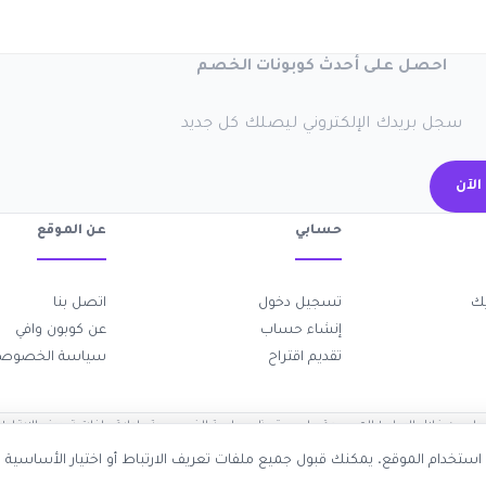
احصل على أحدث كوبونات الخصم
سجل بريدك الإلكتروني ليصلك كل جديد
اشتر
عن الموقع
حسابي
اتصل بنا
تسجيل دخول

عن كوبون وافي
إنشاء حساب
ياسة الخصوصية
تقديم اقتراح
إدارة ملفات تعريف الارتباط
·
سياسة الخصوصية
قد نحصل على عمولة عند الشراء من خلال ال
كوبون وافي
2017-2026 © جميع الحقوق محفوظة 
دم ملفات تعريف الارتباط لتحسين تجربة التصفح وتحليل استخدام الموقع. يمكن