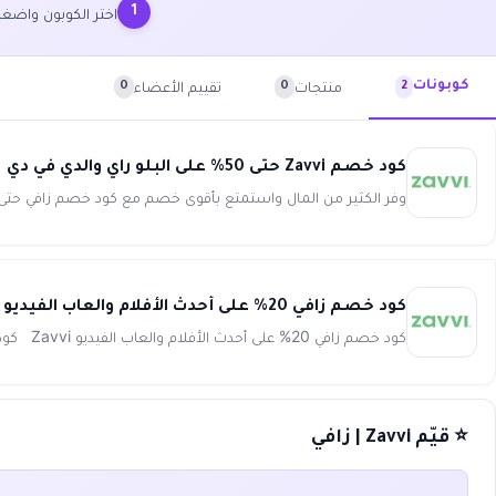
اختر الكوبون واض
1
منتجات
تقييم الأعضاء
كوبونات
0
0
2
كود خصم Zavvi حتى 50% على البلو راي والدي في دي
وفر الكثير من المال واستمتع بأقوى خصم مع كود خصم زافي حتى 50% على مجموعة مميزة من الأفلام وألعاب الفديو والعديد من ال.
كود خصم زافي 20% على أحدث الأفلام والعاب الفيديو Zavvi
كود خصم زافي 20% على أحدث الأفلام والعاب الفيديو Zavvi كود خصم ZAVVI يؤهلك للحصول علي كل ما يتعلق بالملابس وأ...
⭐ قيّم Zavvi | زافي