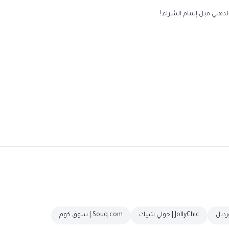
بي قبل إتمام الشراء ! .
JollyChic | جولي شيك
Souq com | سوق كوم