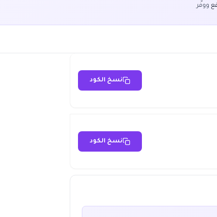
فع
ووفّر
نسخ الكود
نسخ الكود