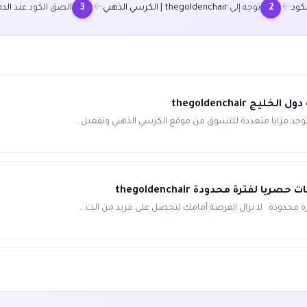
←
←
كود
توجه إلى
thegoldenchair | الكرسي الذهبي
الصق الكود عند
الد
3
2