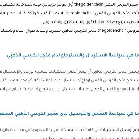
متجر الكرسي الذهبي thegoldenchair
أول موقع فريد من نوعه يثدم كافة المعلقا
يتميز متجر الكرسي الذهبي thegoldenchair بأسعار تنافسية وتخفيضات حصرية فعالة ومميزة تتوافق مع امكانياتك المادية وتلبي كافة احتياجاتك.
شحن سريع يصلك حيثما تكون ولا يستغرق وقت طويل .
عروض thegoldenchair
متجر الكرسي الذهبي حصرية وفعالة طوال العام وتمنحك تخفيض حتى 60% على
ما هي سياسة الاستبدال والاسترجاع لدى متجر الكرسي الذهبي
يسعى متجر الكرسي الذهبي أن يقدم أفضل تسهيلات لعملية الإرجاع والإستبدال لع
يسمح متجر الكرسي الذهبي ارجاع أو استبدال اي منتجات تالفة أي وجد به عيب فني
لا يقبل موقع الكرسي الذهبي طلبياتالاستبدال أو الإسترجاع أذا مضت 3 أيام من استلام المنتجات .
ما هي سياسة الشحن والتوصيل لدى متجر الكرسي الذهبي السعو
يتم توصيل المشتريات الى كافة أنحاء المملكة العربية السعودية في مدة لا تتجازو 3 أيام من تاريخ الطلب .
تختلف تكلفة الشحن حسب العنوان الموضح في الطلبية !