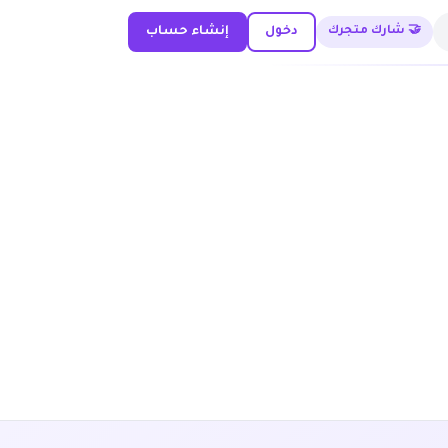
🤝 شارك متجرك
دخول
إنشاء حساب