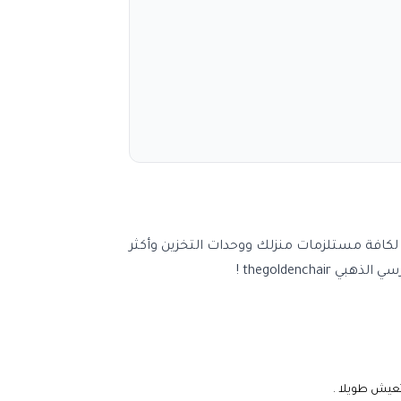
لذهبي thegoldenchair لتوفير 40٪ من السعر المنتجات الأصلي لكافة مستلزمات منزلك ووحدات التخزين وأكثر
thegolden !