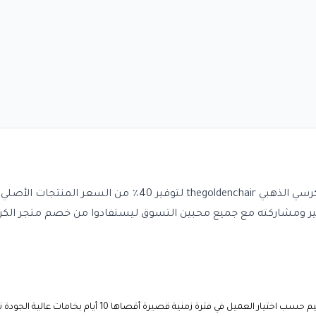
استخدم كود خصم الكرسي الذهبي thegoldenchair أو كوبون خصم الكرسي ا
كته مع جميع محبين التسوق ليستفادوا من خصم متجر الكرسي الذهبي chair