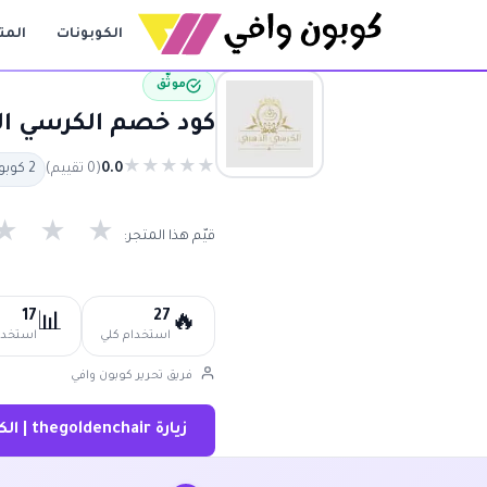
الكوبونات
المت
موثّق
كود خصم الكرسي الذهب حتى 80% | كوبو
★
★
★
★
★
0.0
(0 تقييم)
2 كوبون متاح
★
★
★
قيّم هذا المتجر:
17
27
📊
🔥
استخدام كلي
استخدام
فريق تحرير كوبون وافي
زيارة thegoldenchair | الكرسي الذهبي ←