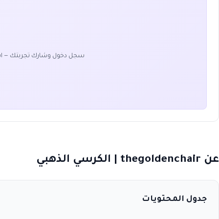
سجل دخول وشارك تجربتك — ا
عن thegoldenchair | الكرسي الذهبي
جدول المحتويات