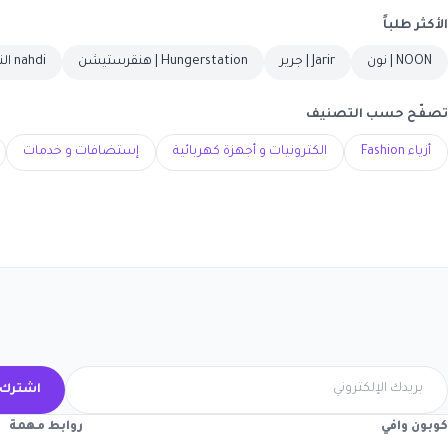
الأكثر طلباً
NOON | نون
Jarir | جرير
Hungerstation | هنقرستيشن
nahdi النهدي
تصفّح حسب التصنيف
أزياء Fashion
الكترونيات و أجهزة كهربائية
إستضافات و خدمات
اشترك 
كوبون وافي
روابط مهمة