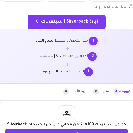
فريق تحرير كوبون وافي
زيارة Silverback | سيلفرباك ←
اختر الكوبون واضغط
نسخ الكود
1
←
توجه إلى
Silverback | سيلفرباك
2
←
الصق الكود عند
الدفع
ووفّر
3
منتجات
0
تقييم الأعضاء
0
كوبونات
3
كوبون سيلفرباك 100٪ شحن مجاني على كل المنتجات Silverback