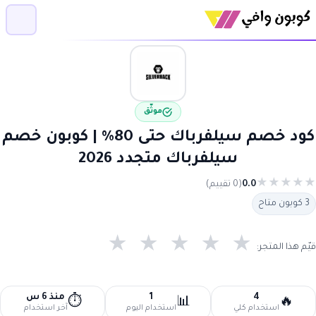
موثّق
كود خصم سيلفرباك حتى 80% | كوبون خصم
سيلفرباك متجدد 2026
★
★
★
★
★
0.0
(0 تقييم)
3 كوبون متاح
★
★
★
★
★
قيّم هذا المتجر:
4
1
منذ 6 س
⏱️
📊
🔥
استخدام كلي
استخدام اليوم
آخر استخدام