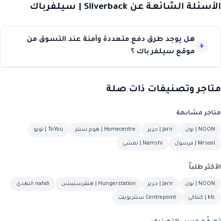
الأسئلة الشائعة عن Silverback | سيلفرباك
هل يوجد طرق دفع متعددة وآمنة عند التسوق من
موقع سيلفر باك ؟
متاجر وتصنيفات ذات صلة
متاجر مشابهة
NOON | نون
Jarir | جرير
Homecentre | هوم سنتر
ToYou | تويو
Mrsool | مرسول
Namshi | نمشي
الأكثر طلباً
NOON | نون
Jarir | جرير
Hungerstation | هنقرستيشن
nahdi النهدي
kfc | كنتاكي
Centrepoint سنتربوينت