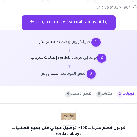
فريق تحرير كوبون وافي
زيارة serdab abaya | عبايات سرداب ←
اختر الكوبون واضغط
نسخ الكود
1
←
توجه إلى
serdab abaya | عبايات سرداب
2
←
الصق الكود عند
الدفع
ووفّر
3
منتجات
0
تقييم الأعضاء
0
كوبونات
2
كوبون خصم سرداب 100٪ توصيل مجاني على جميع الطلبيات
serdab abaya