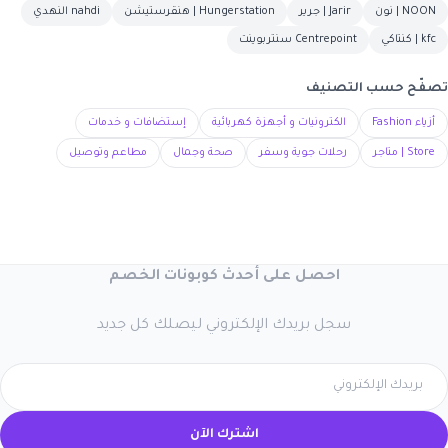
NOON | نون
Jarir | جرير
Hungerstation | هنقرستيشن
nahdi النهدي
kfc | كنتاكي
Centrepoint سنتربوينت
تصفّح حسب التصنيف
أزياء Fashion
الكترونيات و أجهزة كهربائية
إستضافات و خدمات
Store | متاجر
رحلات جوية وسفر
صحة وجمال
مطاعم وتوصيل
احصل على أحدث كوبونات الخصم
سجل بريدك الإلكتروني ليصلك كل جديد
اشترك الآن