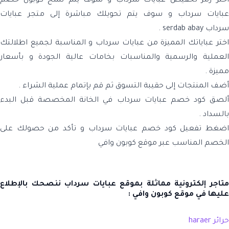
اختر رمز تخفيض عبايات سرداب
و سوف يتم نسخ كوبون خصم
عبايات سرداب و سوف يتم تحويلك مباشرة إلى متجر
عبايات
سرداب serdab abay .
اختر عباياتك المميزة من عبايات سرداب و المناسبة لجميع اطلالتك
لعملية والرسمية والمناسبات بخامات عالية الجودة
و بأسعار
مميزة
.
أضف المنتجات إلى حقيبة التسوق
ثم قم بإتمام عملية الشراء .
لصق كود خصم عبايات سرداب
في الخانة المخصصة قبل البدء
بالسداد .
اضغط تفعيل كود خصم عبايات سرداب
و تأكد من حصولك على
الخصم المناسب عبر موقع كوبون وافي
متاجر إلكترونية مماثلة بموقع عبايات سرداب ننصحك بالإطلاع
عليها في موقع كوبون وافي :
حرائر haraer