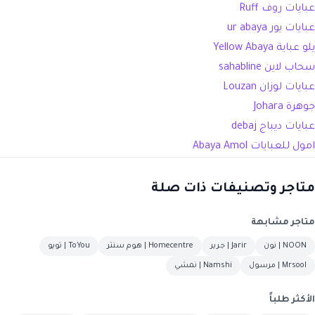
عبايات روف Ruff
عبايات يور ur abaya
يلو عباية Yellow Abaya
سحاب لاين sahabline
عبايات لوزان Louzan
جوهرة Johara
عبايات ديباج debaj
امول للعبايات
Abaya Amol
متاجر وتصنيفات ذات صلة
متاجر مشابهة
NOON | نون
Jarir | جرير
Homecentre | هوم سنتر
ToYou | تويو
Mrsool | مرسول
Namshi | نمشي
الأكثر طلباً