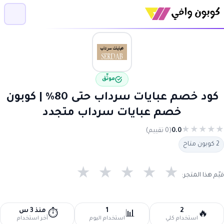
موثّق
كود خصم عبايات سرداب حتى 80% | كوبون
خصم عبايات سرداب متجدد
★
★
★
★
★
0.0
(0 تقييم)
2 كوبون متاح
★
★
★
★
★
قيّم هذا المتجر:
2
1
منذ 3 س
⏱️
📊
🔥
استخدام كلي
استخدام اليوم
آخر استخدام