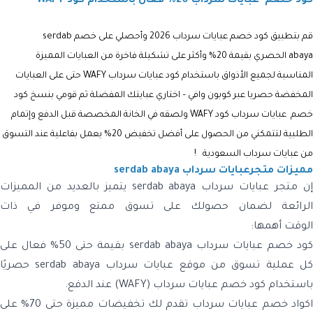
كود خصم عبايات سرداب 20% فعال باستخدام كود WAFY
قم بتطبيق كود خصم عبايات سرداب 2026
وأحصلي على خصم
serdab
abaya
الحصري بقيمة 20% وأكثر على تشكيلة فاخرة من العبايات المميزة
المناسبة لجميع الأذواق باستخدام
كود عبايات سرداب
WAFY حتى على العبايات
المخفضة حصريا عبر كوبون وافي – اختاري عبايتك المفضلة ثم قومي بنسخ
كود
خصم عبايات سرداب كود
WAFY
ولصقه في الخانة المخصصة قبل الدفع وإتمام
الطلبية لتتمكني من الحصول على أفضل تخفيض 20% يعمل بفاعلية عند التسوق
من
عبايات سرداب السعودية !
مميزات متجرعبايات سرداب serdab abaya
إن متجر عبايات سرداب serdab abaya يتميز بالعديد من المميزات
الرائعة لضمان حصولك على تسوق ممتع وموفر في ذات
الوقت أهمها:
كود خصم عبايات سرداب serdab abaya بقيمة حتى 50% فعال على
كل عملية تسوق من موقع عبايات سرداب serdab abaya حصريًا
باستخدام كود خصم عبايات سرداب (WAFY) عند الدفع.
اكواد خصم عبايات سرداب تقدم لك تخفيضات مميزة حتى 70% على