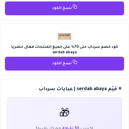
نسخ الكود
كود خصم سرداب حتى 70٪ على جميع المنتجات فعال حصريا
serdab abaya
نسخ الكود
⭐ قيّم serdab abaya | عبايات سرداب
🎁
اكسب
10 نقطة
مع كل تقييم!