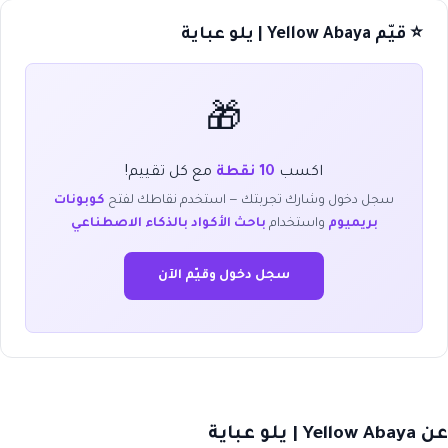
⭐ قيّم Yellow Abaya | يلو عباية
🎁
اكسب
10 نقطة
مع كل تقييم!
سجل دخول وشارك تجربتك — استخدم نقاطك لفتح
كوبونات
بريميوم
واستخدام
باحث الأكواد بالذكاء الاصطناعي
سجل دخول وقيّم الآن
عن Yellow Abaya | يلو عباية