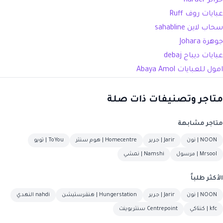
حرائر haraer
عبايات روف Ruff
سحاب لاين sahabline
جوهرة Johara
عبايات ديباج debaj
امول للعبايات
Abaya Amol
متاجر وتصنيفات ذات صلة
متاجر مشابهة
NOON | نون
Jarir | جرير
Homecentre | هوم سنتر
ToYou | تويو
Mrsool | مرسول
Namshi | نمشي
الأكثر طلباً
NOON | نون
Jarir | جرير
Hungerstation | هنقرستيشن
nahdi النهدي
kfc | كنتاكي
Centrepoint سنتربوينت