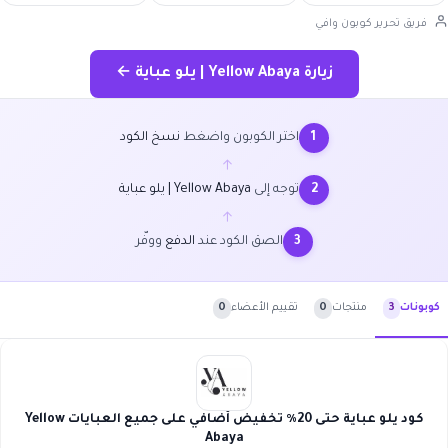
فريق تحرير كوبون وافي
زيارة Yellow Abaya | يلو عباية ←
اختر الكوبون واضغط
نسخ الكود
1
←
توجه إلى
Yellow Abaya | يلو عباية
2
←
الصق الكود عند
الدفع
ووفّر
3
منتجات
0
تقييم الأعضاء
0
كوبونات
3
كود يلو عباية حتى 20٪ تخفيض أضافي على جميع العبايات Yellow
Abaya