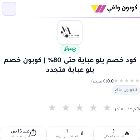
موثّق
كود خصم يلو عباية حتى 80% | كوبون خصم
يلو عباية متجدد
★
★
★
★
★
0.0
(0 تقييم)
3 كوبون متاح
★
★
★
★
★
قيّم هذا المتجر:
3
1
منذ 16 س
⏱️
📊
🔥
استخدام كلي
استخدام اليوم
آخر استخدام