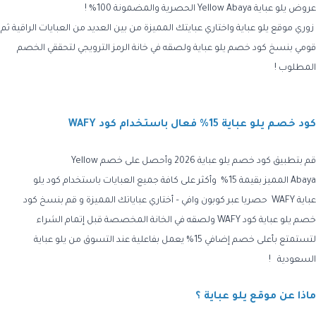
عروض يلو عباية Yellow Abaya الحصرية والمضمونة 100% !
زوري موقع يلو عباية واختاري عبايتك المميزة من بين العديد من العبايات الراقية ثم
قومي بنسخ كود خصم يلو عباية ولصقه في خانة الرمز الترويجي لتحققي الخصم
المطلوب !
كود خصم يلو عباية 15% فعال باستخدام كود WAFY
قم بتطبيق كود خصم يلو عباية 2026
وأحصل على خصم
Yellow
Abaya
المميز بقيمة 15% وأكثر على كافة جميع العبايات باستخدام
كود يلو
عباية WAFY
حصريا عبر كوبون وافي – أختاري عباياتك المميزة و قم بنسخ
كود
خصم يلو عباية كود WAFY
ولصقه في الخانة المخصصة قبل إتمام الشراء
لتستمتع بأعلى خصم إضافي 15% يعمل بفاعلية عند التسوق من
يلو عباية
السعودية !
ماذا عن موقع يلو عباية ؟