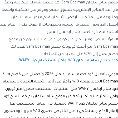
موقع سام ايدلمان Sam Edelman هو منصة شاملة متكاملة وتعدّ
من أهم المتاجر الإلكترونية لتسوّق ممتع وموفر على تشكيلة واسعة
ومتنوعة من المنتجات بأرخص الأسعار.يقدم متجر سام ايدلمان
أفضل العروض الحصرية المميزة وخصومات لا تفوت طوال العام عند
استخدامك كود خصم سام ايدلمان المميز .
لا تفوّت فرص توفير المال عبر كوبون وافي عند التسوق من موقع
Sam Edelman مع أحدث كوبونات خصم Sam Edelman تقدم لك
خصم يصل إلى 70% على العديد من المنتجات.
كود خصم سام ايدلمان 10% وأكثر باستخدام كود WAFY
قومي بتفعيل كود خصم سام ايدلمان 2026 وأحصلي على خصم Sam
Edelman الجديد بقيمة 10% وأكثر على أرقى الأحذية المميزة باستخدام
كود سام ايدلمان WAFY حتى المنتجات المخفضة حصريا عبر كوبون
وافي – اختر منتجاتكالرائعة من موقع سام ايدلمان ثم قم بنسخ كود
خصم سام ايدلمان كود WAFY ولصقه في الخانة المخصصة قبل
إتمام الدفع واستمتعي بأعلى تخفيض حصري 10% مجرب ومضمون