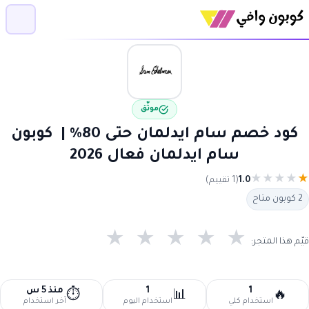
موثّق
كود خصم سام ايدلمان حتى 80% | كوبون
سام ايدلمان فعال 2026
★
★
★
★
★
1.0
(1 تقييم)
2 كوبون متاح
★
★
★
★
★
قيّم هذا المتجر:
1
1
منذ 5 س
⏱️
📊
🔥
استخدام كلي
استخدام اليوم
آخر استخدام