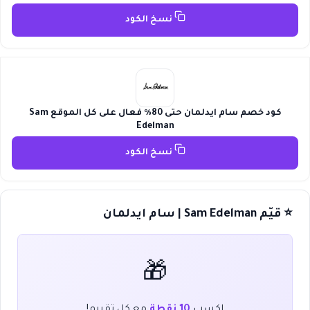
نسخ الكود
كود خصم سام ايدلمان حتى 80٪ فعال على كل الموقع Sam
Edelman
نسخ الكود
⭐ قيّم Sam Edelman | سام ايدلمان
🎁
اكسب
10 نقطة
مع كل تقييم!