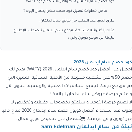
كود خصم سام ايدلمان 10% وأكثر باستخدام كود WAFY
ما هي خطوات تفعيل كود خصم سام ايدلمان اليوم ؟
طرق الدفع عند الطلب من موقع سام ايدلمان :
متاجر إلكترونية مشابهة بموقع سام ايدلمان ننصحك بالإطلاع
عليها في موقع كوبون وافي :
كود خصم سام ايدلمان 2026
احصل على أفضل كود خصم سام ايدلمان 2026 (WAFY) يقدم لك
خصم 50% على تشكلية متنوعة من الأحذية النسائية المميزة التي
تتوافق مع ذوقك لجميع المناسبات العملية والرسمية، تسوق الآن
واغتنم فرصة عروض سام ايدلمان الرائعة !
لا تضيع فرصة التوفير واستمتع بخصومات حقيقية وتخفيض لا
يفوت عند استخدام أفضل كوبون خصم سام ايدلمان 2026 متاح حاليا
عبر كوبون وافي فرصتك لتحصل على تخفيض فوري فعال .
نبذة عن سام ايدلمان Sam Edelman