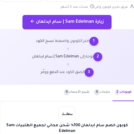
فريق تحرير كوبون وافي
محدّث منذ 2 أشهر
زيارة Sam Edelman | سام ايدلمان ←
اختر الكوبون واضغط
نسخ الكود
1
←
توجه إلى
Sam Edelman | سام ايدلمان
2
←
الصق الكود عند
الدفع
ووفّر
3
منتجات
0
تقييم الأعضاء
0
كوبونات
2
كوبون خصم سام ايدلمان 100٪ شحن مجاني لجميع الطلبيات Sam
Edelman