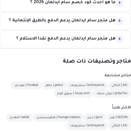
ما هو أحدث كود خصم سام ايدلمان 2026 ؟
هل متجر سام ايدلمان يدعم الدفع بالطرق الإئتمانية ؟
هل متجر سام ايدلمان يدعم الدفع نقدا الاستلام ؟
متاجر وتصنيفات ذات صلة
متاجر مشابهة
kfc | كنتاكي
Centrepoint سنتربوينت
jahez | جاهز
Fordeal | فورديل
JollyChic | جولي شيك
Souq com | سوق كوم
الأكثر طلباً
NOON | نون
Jarir | جرير
Hungerstation | هنقرستيشن
nahdi النهدي
kfc | كنتاكي
Centrepoint سنتربوينت