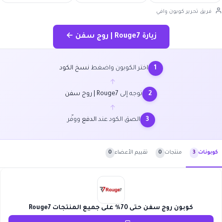
فريق تحرير كوبون وافي
زيارة Rouge7 | روج سفن ←
اختر الكوبون واضغط
نسخ الكود
1
←
توجه إلى
Rouge7 | روج سفن
2
←
الصق الكود عند
الدفع
ووفّر
3
منتجات
0
تقييم الأعضاء
0
كوبونات
3
كوبون روج سفن حتى 70% على جميع المنتجات Rouge7