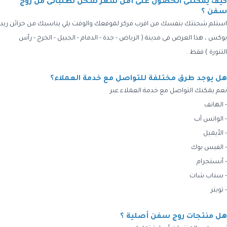
كيف يمكننى الحصول على أقل سعر شحن لطلباتى من روج
سفن ؟
استلم شحنتك بنفسك من اقرب مركز لموقعك والوقت يلي يناسبك من خزائن ريد
بوكس ، هذا العرض فى مدينة ( الرياض - جدة - الدمام - الجبيل - الخرج - رأس
التنورة ) فقط .
هل يوجد طرق مختلفة للتواصل مع خدمة العملاء؟
نعم يمكنك التواصل مع خدمة العملاء عبر
- الهاتف
- الواتس آب
- الأيميل
- الفيس بوك
- أنستجرام
- سناب شات
- تويتر
هل منتجات روج سفن أصلية ؟