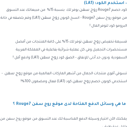
– استخدم الكود: (LA1)
روج سفن
كود خصم
Rouge7
يوفر لك
بنسبة 15% من مبيعاتك عند التسوق
روج سفن
من
موقع
روج سفن
Rouge7
– انسخ
كوبون
(LA1)
وقم بلصقه في خانة
البرومو كود لتوفر المال !
روج سفن
قسيمة تخفيض
توفر لك 15% على كافة المنتجات من أفضل
مستحضرات التجميل وفي كل عملية شرائية بفاعلية في المملكة العربية
روج سفن
السعودية ودون حد أدنى للإنفاق – الصق
كود
(LA1)
وادفع أقل !
روج سفن
تسوقي أقوى منتجات الجمال من أشهر الماركات العالمية
من موقع
–
روج سفن
استخدمي كوبون خصم
كود
(LA1)
فعال ومضمون 100%!
ما هي وسائل الدفع المتاحة لدى موقع روج سفن Rouge7 ؟
يمكنك الآن اختيار وسيلة الدفع المناسبة لك عند التسوق من موقع روج سفن
من
خلال عدة طرق :