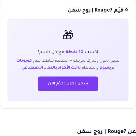
⭐ قيّم Rouge7 | روج سفن
🎁
اكسب
10 نقطة
مع كل تقييم!
سجل دخول وشارك تجربتك — استخدم نقاطك لفتح
كوبونات
بريميوم
واستخدام
باحث الأكواد بالذكاء الاصطناعي
سجل دخول وقيّم الآن
عن Rouge7 | روج سفن