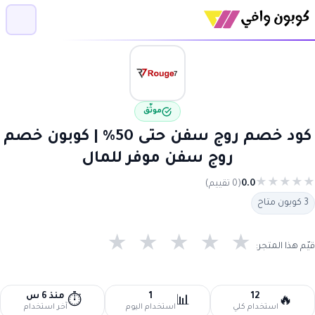
موثّق
كود خصم روج سفن حتى 50% | كوبون خصم
روج سفن موفر للمال
★
★
★
★
★
0.0
(0 تقييم)
3 كوبون متاح
★
★
★
★
★
قيّم هذا المتجر:
12
1
منذ 6 س
⏱️
📊
🔥
استخدام كلي
استخدام اليوم
آخر استخدام