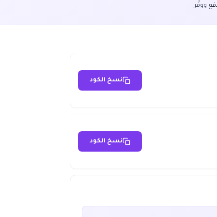
دفع
ووفّر
نسخ الكود
نسخ الكود