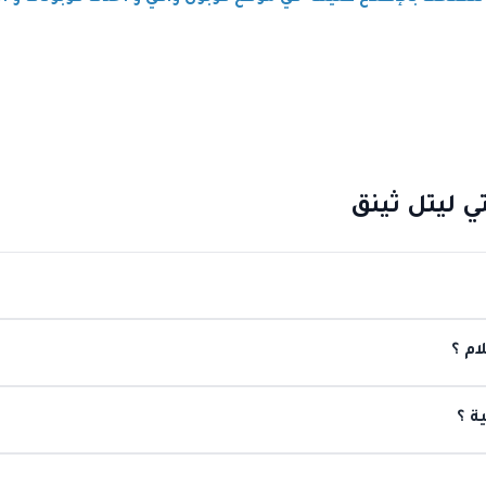
ام ؟
ة ؟