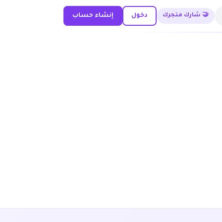
🤝 شارك متجرك
دخول
إنشاء حساب