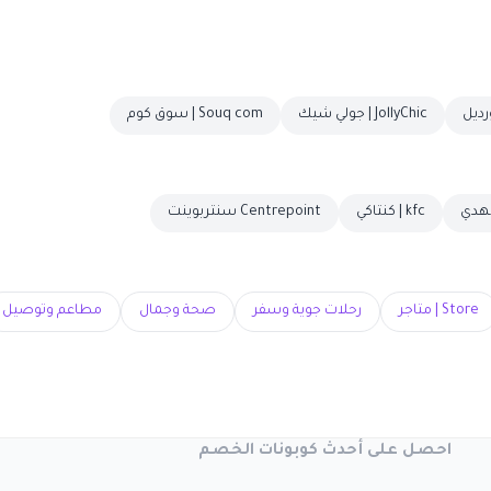
JollyChic | جولي شيك
Souq com | سوق كوم
kfc | كنتاكي
Centrepoint سنتربوينت
Store | متاجر
رحلات جوية وسفر
صحة وجمال
مطاعم وتوصيل
احصل على أحدث كوبونات الخصم