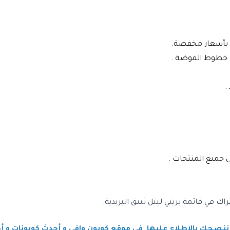
ئب بأسعار مخفضة.
ث خطوط الموضة .
.
.
اك في قائمة بريتي ليتل ثينق البريدية
.
ننصحك بالإطلاع عليها في موقع كوبون وافي و أحدث كوبونات و أ