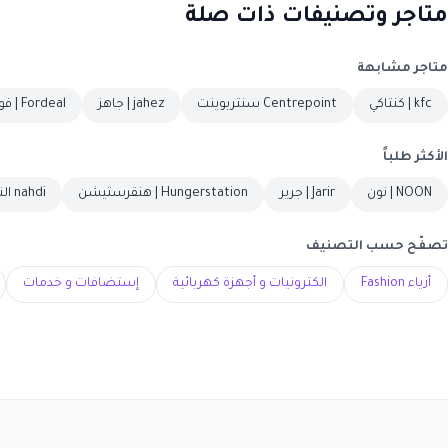
متاجر وتصنيفات ذات صلة
متاجر مشابهة
kfc | كنتاكي
Centrepoint سنتربوينت
jahez | جاهز
Fordeal | فورديل
الأكثر طلباً
NOON | نون
Jarir | جرير
Hungerstation | هنقرستيشن
nahdi النهدي
تصفّح حسب التصنيف
أزياء Fashion
الكترونيات و أجهزة كهربائية
إستضافات و خدمات