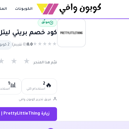
الكوبونات
المت
موثّق
كود خصم بريتي ليتل ثينق 15% | كوبون بريتي 
★
★
★
★
★
0.0
(0 تقييم)
2 كوبون متاح
★
★
★
قيّم هذا المتجر:
1
2
📊
🔥
استخدام كلي
استخدام
فريق تحرير كوبون وافي
زيارة PrettyLittleThing | بريتي ليتل ثينق ←