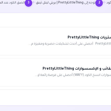
←
←
ود
توجه إلى
PrettyLittleThing | بريتي ليتل ثينق
الصق الكود عند
ال
3
2