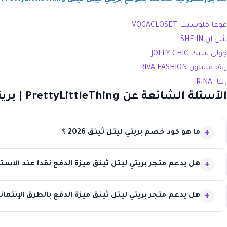
فوغا كلوسيت VOGACLOSET
شي إن SHE IN
جولي شيك JOLLY CHIC
ريفا فاشون RIVA FASHION
رينا RINA
الأسئلة الشائعة عن PrettyLittleThing | بريتي ليتل ثينق
ما هو كود خصم بريتي ليتل ثينق 2026 ؟
هل يدعم متجر بريتي ليتل ثينق ميزة الدفع نقدا عند الاستل
هل يدعم متجر بريتي ليتل ثينق ميزة الدفع بالطرق الإئتماني