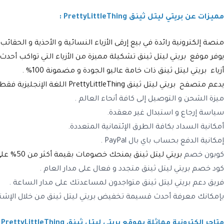
مميزات عن بريتي ليتل ثينق PrettyLittleThing :
منصة إلكترونية رائدة في بيع إرقى الأزياء النسائية و الأحذية و الحقا
يوفر موقع
بريتي ليتل ثينق
تشكيلة مميزة من الأزياء التي تواكب أحد
أزياء
بريتي ليتل ثينق
ذات خامة عاليو الجودة و مضمونة 100% .
يدعم متصفح
بريتي ليتل ثينق PrettyLittleThing
اللغة الإنجليزية فقط
ميزة
الشحن و التوصيل
إلى كافة أنحاء العالم .
سياسة إرجاع و استبدال غير معقدة.
أمكانية السداد بكافة الطرق الإئتمانية المتعددة.
إمكانية الدفع
بحساب باي بال PayPal .
كوبون خصم
بريتي ليتل ثينق
يمنحك خصومات بقيمة أكثر من 50% على جميع المنتجات
كود خصم بريتي ليتل ثينق
متجدد و فعال على مدار العام
.
فريق دعم
بريتي ليتل ثينق
متواجدون لمساعدتك على مدار الساعة
.
بإمكانك معرفة أحدث
قسيمة تخفيض
بريتي ليتل ثينق
من خلال الإشتر
متاجر إلكترونية مماثلة بموقع
بريتي ليتل ثينق PrettyLittleThing