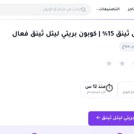
التصنيفات
اجر
ليتل ثينق فعال
★
★
منذ 12 س
⏱️
 اليوم
آخر استخدام