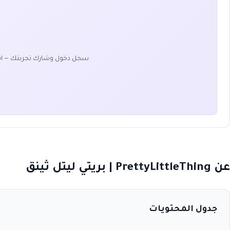
سجل دخول وشارك تجربتك — ا
عن PrettyLittleThing | بريتي ليتل ثينق
جدول المحتويات