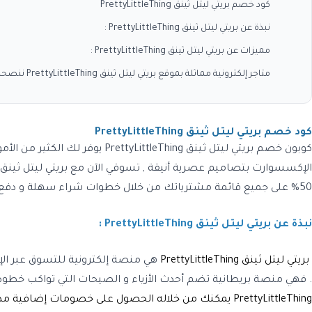
كود خصم بريتي ليتل ثينق PrettyLittleThing
نبذة عن بريتي ليتل ثينق PrettyLittleThing :
مميزات عن بريتي ليتل ثينق PrettyLittleThing :
متاجر إلكترونية مماثلة بموقع بريتي ليتل ثينق PrettyLittleThing ننصحك بالإطلاع عليها في موقع كوبون وافي و أحدث كوبونات و أكواد الخصم الفعالة :
كود خصم بريتي ليتل ثينق PrettyLittleThing
كوبون خصم بريتي ليتل ثينق PrettyLittleThing
يوفر لك الكثير من الأمو
الإكسسوارت بتصاميم عصرية أنيقة , تسوقي الآن مع
بريتي ليتل ثينق rettyLittleThing
50% على جميع قائمة مشترياتك من خلال خطوات شراء سهلة و دفع آمن , لا والت الفرصة بين يديك شاركي بها أصدقائك و أخبريهم عن
نبذة عن بريتي ليتل ثينق PrettyLittleThing :
بريتي ليتل ثينق PrettyLittleThing
هي منصة إلكترونية للتسوق عبر ال
. فهي منصة بريطانية تضم أحدث الأزياء و الصيحات التي تواكب خطوط 
PrettyLittleThing ي
مكنك من خلاله الحصول على خصومات إضافية مذهل