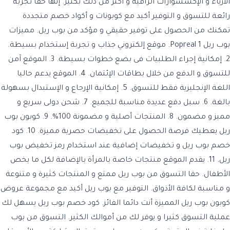
الأزياء و الإكسسوارات الراقية و أكثر من ذلك بكثير. إنها حقا تجربة
رائعة للتسوق و التوفير أكيد مع كوبونات و أكواد خصم متجددة
تمكنك من الحصول على توفير حقيقي و مؤكد من بوب ريل. مميزات
بوب ريل Popreal 1. موقع إلكتروني جذاب و تجربة إستخدام بسيطة.
2. إمكانية إجراء الطلبيات فى بضع خطوات بسيطة. 3. الموقع آمن
للتسوق و الدفع من خلال بطاقات الإئتمان. 4. الموقع يدعم حاليا
اللغة الإنجليزية فقط للتسوق. 5. إمكانية الإرجاع و الإستبدال بسهولة
بالغة. 6. سبل دفع عديدة مناسبة للجميع. 7. شحن دولى سريع و
مميز و مضمون. 8. المنتجات أصلية و مضمونة 100%. 9. كوبون بوب
ريل يعطيك فرصة الحصول على تخفيضات حصرية مميزة. 10. كود
خصم بوب ريل و تخفيضات إضافية عند استخدام رمز تخفيض بوب
ريل. 11. يقدم الموقع منتجات خاصة بالمرأة بالإضافة لكل ما يخص
الأطفال. حقا التسوق من بوب ريل ممتع و المنتجات كثيرة و متنوعة
و مناسبة لكافة الأذواق. التوفير مع بوب ريل أكيد مع مجموعة عروض
كوبون بوب ريل المميزة أنت دائما الفائز. كود خصم بوب ريل يسهل لك
عملية التسوق كثيرا و يوفر لك من أموالك الكثير. التسوق من بوب