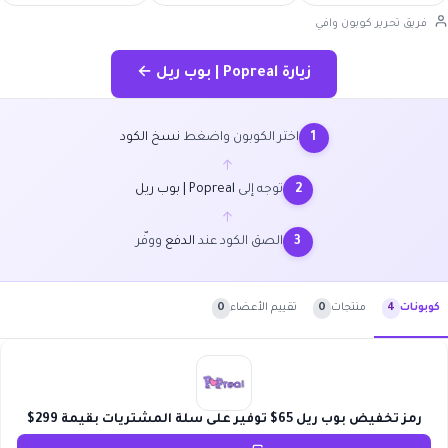
فريق تحرير كوبون وافي
زيارة Popreal | بوب ريل ←
اختر الكوبون واضغط
نسخ الكود
1
←
توجه إلى
Popreal | بوب ريل
2
←
الصق الكود عند
الدفع
ووفّر
3
منتجات
0
تقييم الأعضاء
0
كوبونات
4
رمز تخفيض بوب ريل 65$ توفير على سلة المشتريات بقيمة 299$