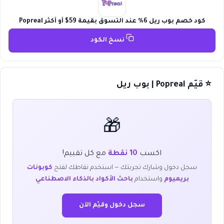
كود خصم بوب ريل 6% عند التسوق بقيمة 59$ أو أكثر Popreal
نسخ الكود
⭐ قيّم Popreal | بوب ريل
🎁
اكسب
10 نقطة
مع كل تقييم!
سجل دخول وشارك تجربتك — استخدم نقاطك لفتح
كوبونات
بريميوم
واستخدام
باحث الأكواد بالذكاء الاصطناعي
سجل دخول وقيّم الآن