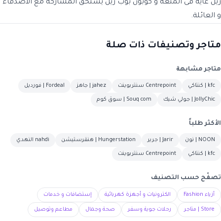
ريل غاية فى المتعة و كوبون بوب ريل يستحق المشاركة مع الأصدقاء
و العائلة.
متاجر وتصنيفات ذات صلة
متاجر مشابهة
kfc | كنتاكي
Centrepoint سنتربوينت
jahez | جاهز
Fordeal | فورديل
JollyChic | جولي شيك
Souq com | سوق كوم
الأكثر طلباً
NOON | نون
Jarir | جرير
Hungerstation | هنقرستيشن
nahdi النهدي
kfc | كنتاكي
Centrepoint سنتربوينت
تصفّح حسب التصنيف
أزياء Fashion
الكترونيات و أجهزة كهربائية
إستضافات و خدمات
Store | متاجر
رحلات جوية وسفر
صحة وجمال
مطاعم وتوصيل