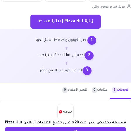
فريق تحرير كوبون وافي
زيارة Pizza Hut | بيتزا هت ←
اختر الكوبون واضغط
نسخ الكود
1
←
توجه إلى
Pizza Hut | بيتزا هت
2
←
الصق الكود عند
الدفع
ووفّر
3
منتجات
0
تقييم الأعضاء
0
كوبونات
3
قسيمة تخفيض بيتزا هت 20% على جميع الطلبات أونلاين Pizza Hut