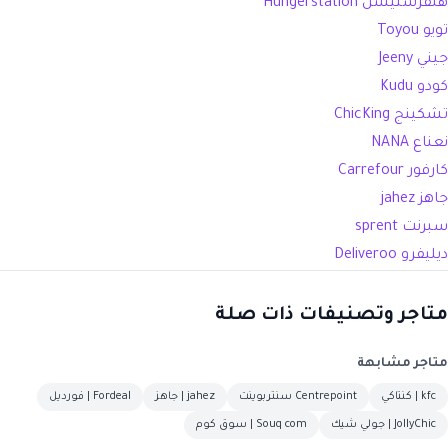
هنقرستيشن Hungerstation
تويو Toyou
جيني Jeeny
كودو Kudu
تشكينج ChicKing
نعناع
NANA
كارفور Carrefour
جاهز jahez
سبرنت sprent
ديليفرو Deliveroo
متاجر وتصنيفات ذات صلة
متاجر مشابهة
kfc | كنتاكي
Centrepoint سنتربوينت
jahez | جاهز
Fordeal | فورديل
JollyChic | جولي شيك
Souq com | سوق كوم