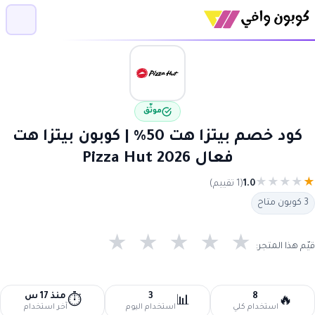
موثّق
كود خصم بيتزا هت 50% | كوبون بيتزا هت
فعال Pizza Hut 2026
★
★
★
★
★
1.0
(1 تقييم)
3 كوبون متاح
★
★
★
★
★
قيّم هذا المتجر:
8
3
منذ 17 س
⏱️
📊
🔥
استخدام كلي
استخدام اليوم
آخر استخدام