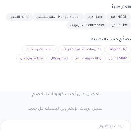
الأكثر طلباً
NOON | نون
Jarir | جرير
Hungerstation | هنقرستيشن
nahdi النهدي
kfc | كنتاكي
Centrepoint سنتربوينت
تصفّح حسب التصنيف
أزياء Fashion
الكترونيات و أجهزة كهربائية
إستضافات و خدمات
Store | متاجر
رحلات جوية وسفر
صحة وجمال
مطاعم وتوصيل
احصل على أحدث كوبونات الخصم
سجل بريدك الإلكتروني ليصلك كل جديد