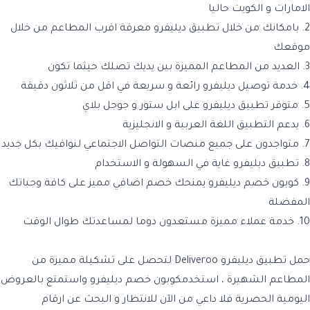
الامارات و الكويت حاليا
2. بامكانك من خلال تطبيق ديليفرو معرفة اقرب المطاعم من خلال
موقعك
3. العديد من المطاعم المميزة بين يديك تصلك حيثما تكون
4. خدمة توصيل ديليفرو رائعة و سريعة في اقل من ثلاثون دقيقة
5. متوفر تطبيق ديليفرو على ابل ستور و جوجل بلاي
6. يدعم التطبيق اللغة العربية و الانجليزية
7. متواجدون على جميع منصات التواصل الاجتماعي لنوافيك بكل جديد
8. تطبيق ديليفرو غاية في السهولة و الاستخدام
9.
كوبون خصم ديليفر
و يمنحك خصم اضافي مميز على كافة وجباتك
المفضلة
10. خدمة عملاء مميزة مستعدون دوما لمساعدتك طوال الوقت
حمل تطبيق
ديليفرو Deliveroo
لتحصل على تشكيلة مميزة من
المطاعم الشهيرة ، استخدمكوبون خصم ديليفرو واستمتع بالعروض
اليومية الحصرية فلا داعي من الآن للانتظار و البحث عن ارقام