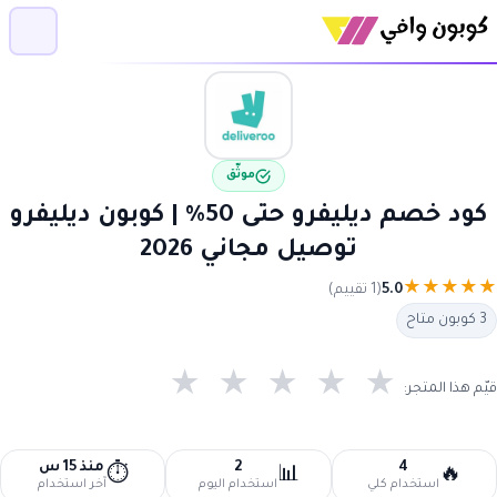
موثّق
كود خصم ديليفرو حتى 50% | كوبون ديليفرو
توصيل مجاني 2026
★
★
★
★
★
5.0
(1 تقييم)
3 كوبون متاح
★
★
★
★
★
قيّم هذا المتجر:
4
2
منذ 15 س
⏱️
📊
🔥
استخدام كلي
استخدام اليوم
آخر استخدام