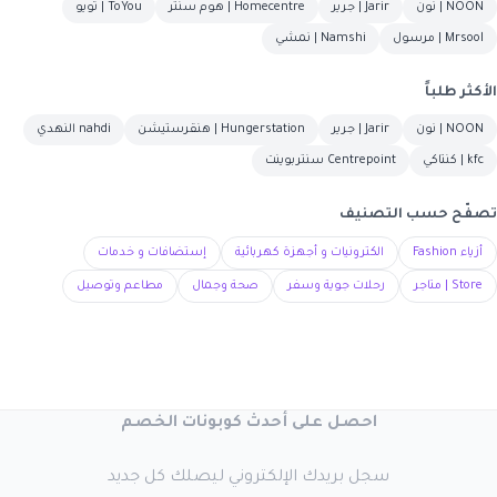
NOON | نون
Jarir | جرير
Homecentre | هوم سنتر
ToYou | تويو
Mrsool | مرسول
Namshi | نمشي
الأكثر طلباً
NOON | نون
Jarir | جرير
Hungerstation | هنقرستيشن
nahdi النهدي
kfc | كنتاكي
Centrepoint سنتربوينت
تصفّح حسب التصنيف
أزياء Fashion
الكترونيات و أجهزة كهربائية
إستضافات و خدمات
Store | متاجر
رحلات جوية وسفر
صحة وجمال
مطاعم وتوصيل
احصل على أحدث كوبونات الخصم
سجل بريدك الإلكتروني ليصلك كل جديد