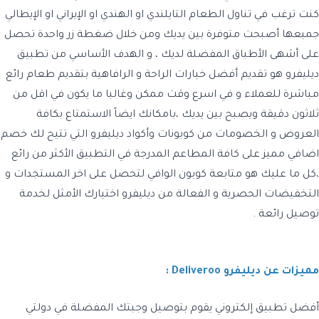
كنت ترغب في تناول الطعام التايلندي او الهندي او الإيراني او الإيطالي
جميعها أصبحت متوفرة بين يديك ومن خلال ضغطة زر واحدة تحصل
على أشهى الأطباق المفضلة لديك ، و الهدف الأساسي من تطبيق
ديليفرو هو تقديم أفضل خيارات الراحة و الرافاهية بتقديم طعام رائع
مباشرة للعملاء و في اسرع وقت ممكن وغالبا ما يكون في اقل من
ثلاثون دقيقة ويصبح بين يديك ،بامكانك ايضاً الاستمتاع بكافة
العروض و الخصومات من كوبونات وأكواد ديليفرو التي تتيح لك خصم
اضافي مميز على كافة المطاعم المدرجة في التطبيق الأكثر من رائع
،كل ما عليك هو متابعة كوبون الوافي لتحصل على اخر المستجدات و
التخفيضات الحصرية و الفعالة من ديليفرو اختيارك الأمثل لخدمة
توصيل رائعة .
مميزات عن ديليفرو Deliveroo :
أفضل تطبيق إلكتروني يقوم بتوصيل وجبتك المفضلة في دولتي