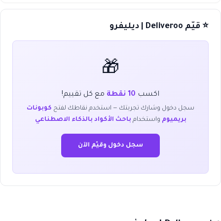
⭐ قيّم Deliveroo | ديليفرو
🎁
اكسب
10 نقطة
مع كل تقييم!
سجل دخول وشارك تجربتك — استخدم نقاطك لفتح
كوبونات
بريميوم
واستخدام
باحث الأكواد بالذكاء الاصطناعي
سجل دخول وقيّم الآن