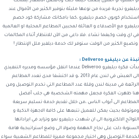
او المنتزه او المنزل يصلك حيثما كنت وبأفضل الأسعار ،يمنحك
ديليفرو تجربة فريدة من نوعها مليئة بتوفير الكثير من الأموال عند
استخدام كوبون خصم ديليفرو ،كما بامكانك مشاركة كود خصم
ديليفرو مع الأصدقاء و العائلة لمحبين المطاعم المحلية او العالمية
في اي وقت وكيفما تشاء .فلا داعي من الآن للانتظار أثناء المكالمات
وتضيع الكثير من الوقت ستوفر لك خدمة ديلفير ملل الإنتطار !
نبذة عن ديليفرو Deliveroo
:
بدأت فكرة ديليفرو Deliveroo عندما انتقل مؤسسه ومديره التنفيذي
الى العيش في لندن عام 2013 ،و قد اكتشفا مدى تعدد المطاعم
الرائعة في مدينة لندن وقلة عدد المطاعم التي تخدم التوصيل ومن
هنا ظهرت الفكرة فجعل مهمته الشخصية هي جلب أفضل
المطاعم الى أبواب الناس ،من خلال تقديم خدمة تسليم سريعة
وموثوقة بحيث يمكن للعميل تتبعها على كافة الاجهزة الذكية و
اللوائح الالكترونية الى ان شهدت ديليفرو نمو وتزايد في ايراداتها
السنوية دلت على نجاح المهمة وصولا الى وضع استراتيجية هامة
لخدمة التوصيل وهي اختيار مجموعة مميزة للمطاعم الشعبية سواء