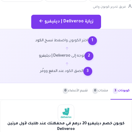
فريق تحرير كوبون وافي
زيارة Deliveroo | ديليفرو ←
اختر الكوبون واضغط
نسخ الكود
1
←
توجه إلى
Deliveroo | ديليفرو
2
←
الصق الكود عند
الدفع
ووفّر
3
منتجات
0
تقييم الأعضاء
0
كوبونات
3
كوبون خصم ديليفرو 20 درهم في محفظتك عند طلبك لأول مرتين
Deliveroo