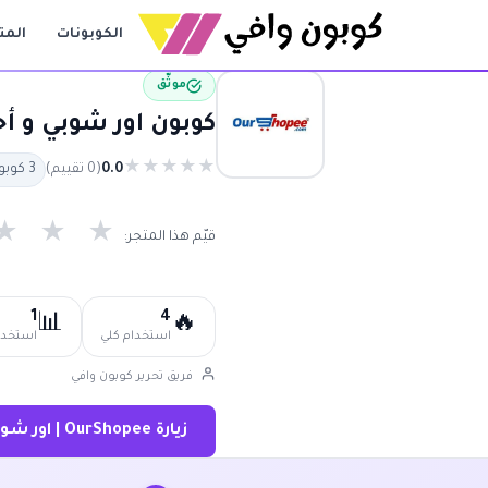
الكوبونات
المت
موثّق
كوبون اور شوبي و أحدث ال
★
★
★
★
★
0.0
(0 تقييم)
3 كوبون متاح
★
★
★
قيّم هذا المتجر:
1
4
📊
🔥
استخدام كلي
استخدام
فريق تحرير كوبون وافي
زيارة OurShopee | اور شوبي ←