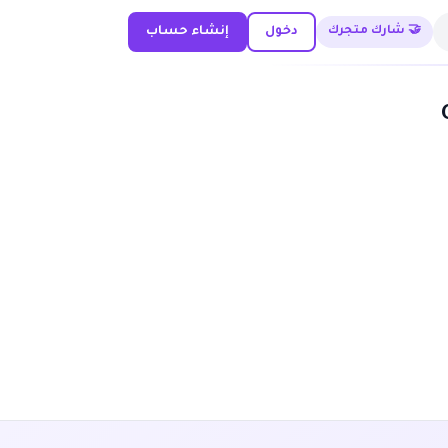
🤝 شارك متجرك
دخول
إنشاء حساب