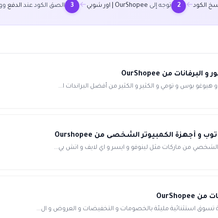
←
←
خ الكود
توجه إلى
OurShopee | اور شوبي
الصق الكود عند
الدفع
ووف
3
2
يوغو بوس و تومي و الكثير و الكثير من أفضل البراندات ا...
 الشخصي من ماركات مثل لينوفو و ايسر و اي لايف و اتش بي...
OurShop
 تسوق استثنائية مليئة بالخصومات و التخفيضات و العروض و ال...