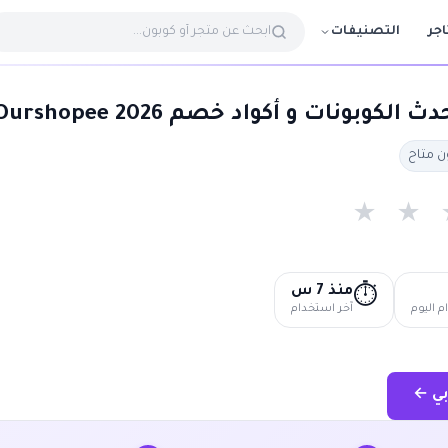
التصنيفات
اجر
كوبونات و أكواد خصم Ourshopee 2026
★
★
منذ 7 س
⏱️
 اليوم
آخر استخدام