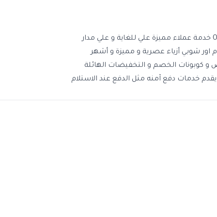
اور شوبي هو موقع تسوق اماراتى موثوق به و يتميز بتشكيلة هائلة من المنتجات و البراندات و العلامات التجارية العالمية و يقدم Our Shopee خدمة عملاء مميزة علي للغاية و علي مدار
اور شوبي أزياء عصرية و مميزة و أشهر
ض و كوبونات الخصم و التخفيضات الهائلة
قدم خدمات دفع آمنه مثل الدفع عند الاستلام