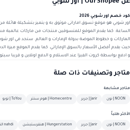
عن OurShopee | اور شوبي
كود خصم اور شوبي 2026
الساعة. كما يقدم الموقع للمتسوقين منتجات من ماركات عالمية مشهو
الماركات و خطوط الموضة بدولة الإمارات و العالم. ستجد في اور شوب
حيث يقدم أفضل الأسعار بالسوق الإماراتي. كما يقدم الموقع ميزة ا
و ادفع بواسطة كروت الفيزا عند الاستلام و الدفع اونلاين و قريبا سيت
متاجر وتصنيفات ذات صلة
متاجر مشابهة
NOON | نون
Jarir | جرير
Homecentre | هوم سنتر
ToYou | تويو
الأكثر طلباً
NOON | نون
Jarir | جرير
Hungerstation | هنقرستيشن
nahdi النهدي