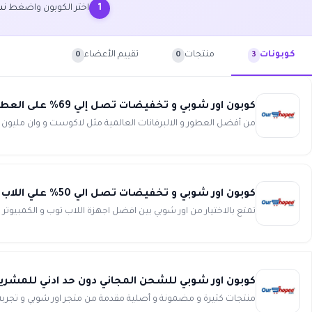
اختر الكوبون واضغط
نس
1
منتجات
تقييم الأعضاء
كوبونات
0
0
3
كوبون اور شوبي و تخفيضات تصل إلي 69% على العطور و البرفانات من OurShopee
من أفضل العطور و الالبرفانات العالمية مثل لاكوست و وان مليون و ه
كوبون اور شوبي و تخفيضات تصل الي 50% علي اللاب توب و أجهزة الكمبيوتر الشخصى من Ourshopee
تمتع بالاختيار من اور شوبي بين افضل اجهزة اللاب توب و الكمبيوتر
كوبون اور شوبي للشحن المجاني دون حد ادني للمشريات من ee
منتجات كثيرة و مضمونة و أصلية مقدمة من متجر اور شوبي و تجربة