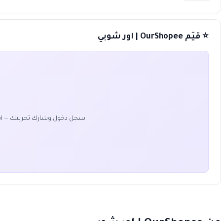
⭐ قيّم OurShopee | اور شوبي
سجل دخول وشارك تجربتك — ا