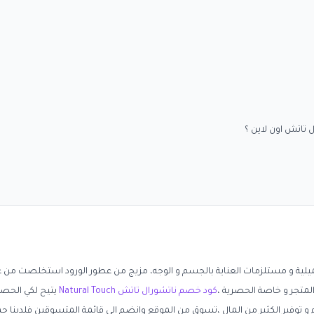
تاتش اون لاين ؟
ية و مستلزمات العناية بالجسم و الوجه، مزيج من عطور الورود استخلصت من 
متجر و خاصة الحصرية ،
كود خصم ناتشورال تاتش Natural Touch
يتيح لكي الحصو
 و توفير الكثير من المال ،تسوق من الموقع وانضم الى قائمة المتسوقين فلدينا ج