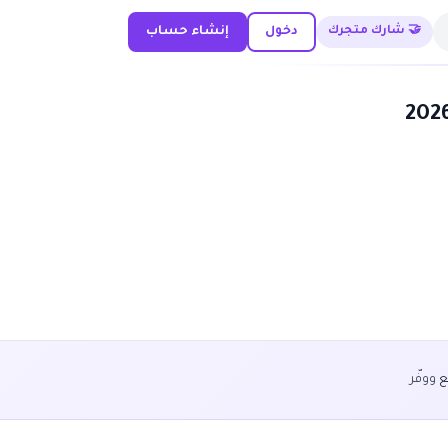
🤝 شارك متجرك
دخول
إنشاء حساب
ع
ووفّر