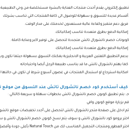
تطبيق إلكتروني يقدم أحدث منتجات العناية بالبشرة مستخلصة من وحي الطبيعية ال
متجددة لتحصل على توفير اكبر وعناية كاملة .
كما يهتم ناتشورال تاتش ما قد يناسب طبيعة الرجل أيضا واحتياجاته
امكانية استرجاع او استبدال المنتجات في غصون أسبوع شرط ان تكون في حالتها 
كيف أستخدم كود خصم ناتشورال تاتش عند التسوق من موقع نات
جـ: يتم تطبيق كوبون خصم ناتشورال تاتش بخطوات سهلة و سريعة كالتالي :
قم بزيارة موقع كوبون وافي
ثم ادخل على صفحة متجر ناتشورال تاتش لتحصل على أجدد تخفيضات موقع ناتشورال
اختر برومو كود ناتشورال تاتش و سوف يتم نسخ كوبون خصم ناتشورال تاتش و سوف يتم تحويل
اختر العطور ومنتجات التجميل المناسب لك من Natural Touch بأعلى جودة وأفضل سعر !