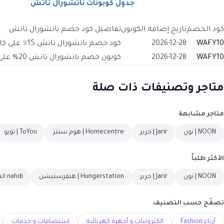
جدول كوبونات ناتشورال تاتش
كود الخصم
تاريخ إضافة الكوبون
تفاصيل كود خصم ناتشورال تاتش
WAFY10
2026-12-28
كود خصم ناتشورال تاتش 15٪ على كافة المنتجات
WAFY10
2026-12-28
كوبون خصم ناتشورال تاتش 20% على جميع المشتريات
متاجر وتصنيفات ذات صلة
متاجر مشابهة
NOON | نون
Jarir | جرير
Homecentre | هوم سنتر
ToYou | تويو
الأكثر طلباً
NOON | نون
Jarir | جرير
Hungerstation | هنقرستيشن
nahdi النهدي
تصفّح حسب التصنيف
أزياء Fashion
الكترونيات و أجهزة كهربائية
إستضافات و خدمات