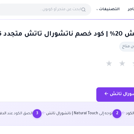
التصنيفات
اجر
تجدد 2026
★
★
←
←
لكود
توجه إلى
Natural Touch | ناتشورال تاتش
الصق الكود عند
الدف
3
2