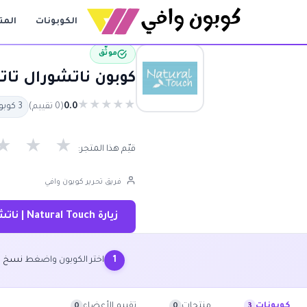
الكوبونات
المت
موثّق
كوبون ناتشورال تاتش 20% | كود خصم ناتشورال تاتش م
★
★
★
★
★
0.0
(0 تقييم)
3 كوبون متاح
★
★
★
قيّم هذا المتجر:
فريق تحرير كوبون وافي
زيارة Natural Touch | ناتشورال تاتش ←
اختر الكوبون واضغط
نسخ ا
1
منتجات
تقييم الأعضاء
كوبونات
0
0
3