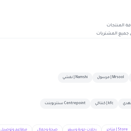
Mrsool | مرسول
Namshi | نمشي
kfc | كنتاكي
Centrepoint سنتربوينت
Store | متاجر
رحلات جوية وسفر
صحة وجمال
مطاعم وتوصيل