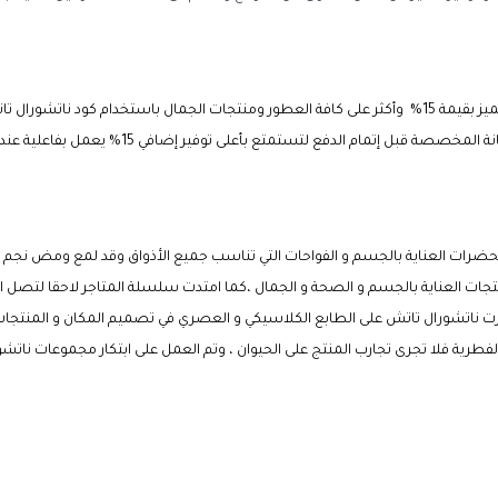
وأكثر على كافة العطور ومنتجات الجمال باستخدام
كود ناتشورال تاتش 0
خصصة قبل إتمام الدفع لتستمتع بأعلى توفير إضافي 15% يعمل بفاعلية عند الشراء من
رات العناية بالجسم و الفواحات التي تناسب جميع الأذواق وقد لمع ومض نجم 
بريطاني لمنتجات العناية بالجسم و الصحة و الجمال ،كما امتدت سلسلة المتاجر لاحقا لت
ت ناتشورال تاتش على الطابع الكلاسيكي و العصري في تصميم المكان و المنتجات ال
 الفطرية فلا تجرى تجارب المنتج على الحيوان ، وتم العمل على ابتكار مجموعات ن