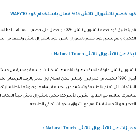
كود خصم ناتشورال تاتش 15% فعال باستخدام كود WAFY10
قم بتطبيق كود خصم ناتشورال تاتش 2026
وأحصل على خصم
Natural Touch
المميز بقيمة 15% 
المميزة و قم بنسخ
كود خصم ناتشورال تاتش كود ناتشورال تاتش
ولصقه في الخانة الم
نبذة عن ناتشورال تاتش Natural Touch :
ناتشورال تاتش ماركة عالمية شهيرة بتقديمها تشكيلات واسعة ومميزة من مستحض
أيلول 1996 للميلاد في كنتر ليرى بإنجلترا فكان افتتاح اول متجر بالريف ال
المنتجات التي تهتم بالطبيعة وتستمد من الطبيعة إلهامها وحيويتها ،لطالما ارتكز
عناصرها لتتلاءم مع الطابع الشرقي الأسر كما تتمنى ناتشورال تاتش مبدأ الحماية
العطرية و التجميلية لتتلاءم مع الأذواق بمكونات تحاكي الطبيعة .
مميزات عن ناتشورال تاتش Natural Touch ‎ :