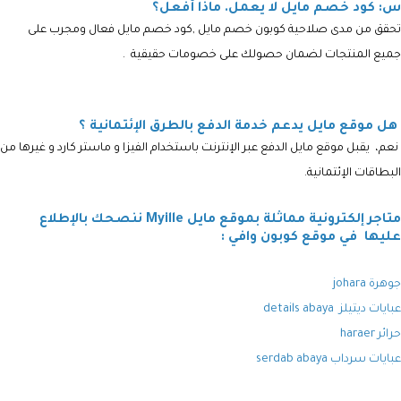
س: كود خصم مايل لا يعمل. ماذا أفعل؟
تحقق من مدى صلاحية كوبون خصم مايل ,كود خصم مايل فعال ومجرب على
جميع المنتجات لضمان حصولك على خصومات حقيقية .
هل موقع مايل يدعم خدمة الدفع بالطرق الإئتمانية ؟
نعم، يقبل موقع مايل الدفع عبر الإنترنت باستخدام الفيزا و ماستر كارد و غيرها من
البطاقات الإئتمانية.
متاجر إلكترونية مماثلة بموقع مايل Myille ننصحك بالإطلاع
عليها في موقع كوبون وافي :
جوهرة johara
عبايات ديتيلز details abaya
حرائر haraer
عبايات سرداب serdab abaya