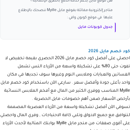
هل موقع مايل يدعم خدمة الدفع بالطرق الإئتمانية ؟
متاجر إلكترونية مماثلة بموقع مايل Myille ننصحك بالإطلاع
عليها في موقع كوبون وافي :
جدول كوبونات مايل
كود خصم مايل 2026
احصلي على أفضل كود خصم مايل 2026 الحصري بقيمة تخفيض لا
تفوت حتى 80% على تشكيلة واسعة من الأزياء التس تشمل
الفساتين والعبايات وملابس النوم وغيرها سوف تجديها في مكان
واحد بأعلى جودة وأفضل سعر . سارعي الآن باستخدام كود خصم مايل
Myille المناسب ووفري الكثير من المال مع أفخم الملابس النسائية
بأرخص الأسعار ضمن أهم خصومات مايل الحصرية .
تسوقي الآن أفضل تشكيلة واسعة من الأزياء العصرية المصممة
لتتوافق مع جميع الاذواق وتلبي كافة الاحتياجات , وفري المال واحصلي
على أقوى صفقات من متجر مايل Myille بوابتك المثالية لأحدث الأزياء