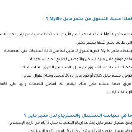
لماذا عليك التسوق من متجر مايل Myille ؟
يضم متجر Myille تشكيلة مميزة من الأزياء النسائية العصرية من ارقى الموديلات
التي طالما بحثتي عنها بسعر مميز .
يمنحك متجر Myille تجربة تسوق لا مثيل لها على كافة المنتجات حتى المخفضة .
يقدم موقع مايل ميزة الشحن والتوصيل لجميع أنحاء السعودية .
يمكنك السداد عند التسوق من مايل بالعديد من الطرق المناسبة لك.
كوبون خصم مايل 2025 أو كود مايل 2025 متجدد ومتاح طوال العام !
فريق خدمة عملاء مايل متاح ليقدم لك أفضل الخدمات والرد على كافة
الإستفسارات !
ما هي سياسة الإستبدال والاسترجاع لدى متجر مايل ؟
يحق لعميل متجر مايل إمكانية إرجاع المنتجات خلال 3 أيام من تاريخ الإستلام !
يحق لعميل متجر مايل الاستبدال خلال 5 أيام من تاريخ الاستلام !