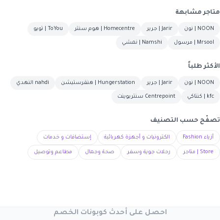
متاجر مشابهة
NOON | نون
Jarir | جرير
Homecentre | هوم سنتر
ToYou | تويو
Mrsool | مرسول
Namshi | نمشي
الأكثر طلباً
NOON | نون
Jarir | جرير
Hungerstation | هنقرستيشن
nahdi النهدي
kfc | كنتاكي
Centrepoint سنتربوينت
تصفّح حسب التصنيف
أزياء Fashion
الكترونيات و أجهزة كهربائية
إستضافات و خدمات
Store | متاجر
رحلات جوية وسفر
صحة وجمال
مطاعم وتوصيل
احصل على أحدث كوبونات الخصم