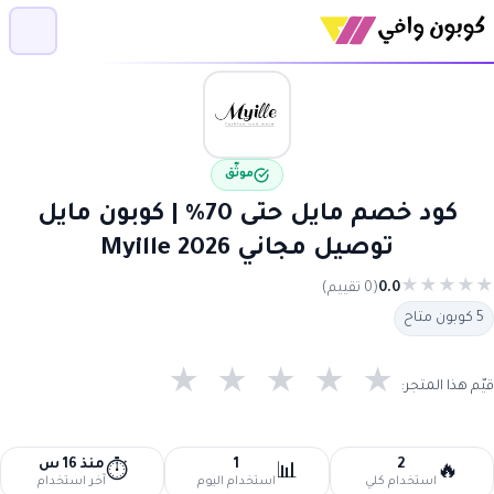
موثّق
كود خصم مايل حتى 70% | كوبون مايل
توصيل مجاني 2026 Myille
★
★
★
★
★
0.0
(0 تقييم)
5 كوبون متاح
★
★
★
★
★
قيّم هذا المتجر:
2
1
منذ 16 س
⏱️
📊
🔥
استخدام كلي
استخدام اليوم
آخر استخدام