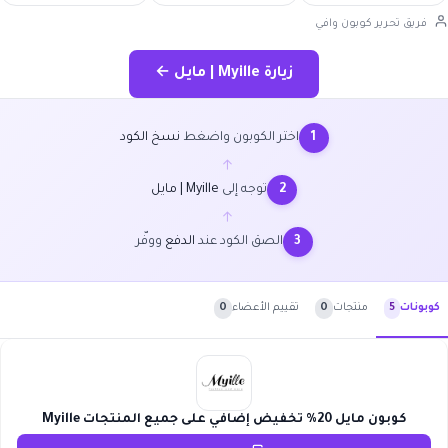
فريق تحرير كوبون وافي
زيارة Myille | مايل ←
اختر الكوبون واضغط
نسخ الكود
1
←
توجه إلى
Myille | مايل
2
←
الصق الكود عند
الدفع
ووفّر
3
منتجات
0
تقييم الأعضاء
0
كوبونات
5
كوبون مايل 20% تخفيض إضافي على جميع المنتجات Myille