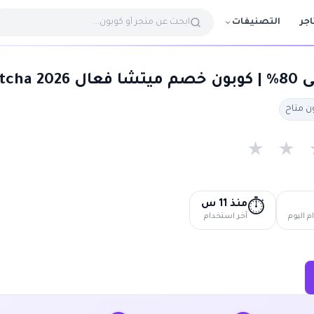
التصنيفات
اجر
Mitch
★
★
منذ 11 س
⏱️
 اليوم
آخر استخدام