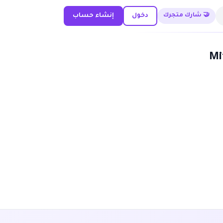
🤝 شارك متجرك
دخول
إنشاء حساب