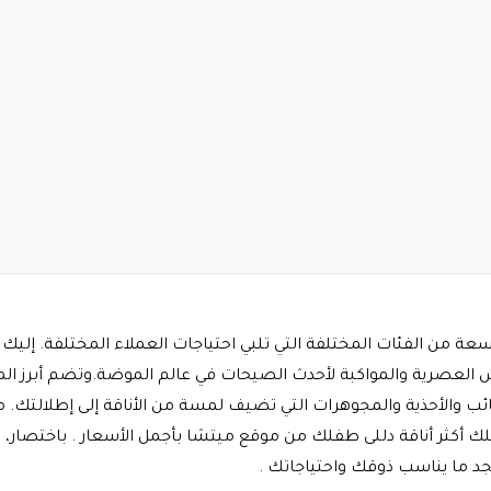
كوبون خصم ميتشا 2026 يقدم مجموعة واسعة من الفئات المختلفة التي تلبي احتياجات العملاء 
بس العصرية والمواكبة لأحدث الصيحات في عالم الموضة.وتضم أبرز
ئب والأحذية والمجوهرات التي تضيف لمسة من الأناقة إلى إطلالتك. 
ك أكثر أناقة دللى طفلك من موقع ميتشا بأجمل الأسعار . باختصار،
جد ما يناسب ذوقك واحتياجاتك .