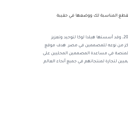
لقطع المناسبة لك ووضعها في حقيبة
.موقع ميتشا فاشون تعد "ميتشا" منصة التسوق الرائدة عبر الإنترنت، حيث تجلب ثقافة أزياء جديدة إلى مصر. ‬ ‏‫ ‬ ‫تم إنشاء ميتشا في عام 2018، وقد أسستها هيلدا لوكا لتوحيد وتعزيز
ي وماركات مصرية، تعد مركز ميتشا أكبر مركز من نوعه للمصممين في مصر. هدف موقع
 المنصة في مساعدة المصممين المحليين على
يميين لتجارة لمنتجاتهم في جميع أنحاء العالم.