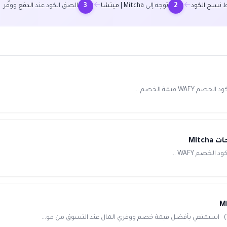
←
←
ط
نسخ الكود
توجه إلى
Mitcha | ميتشا
الصق الكود عند
الدفع
ووفّر
3
2