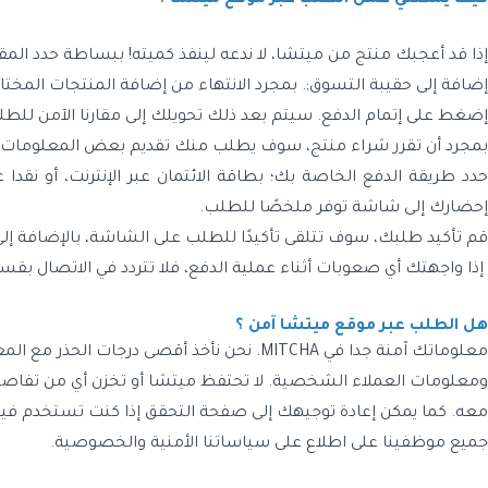
‫إذا قد أعجبك منتج من ميتشا، لا ندعه لينفذ كميته! ببساطة حدد ا
إضافة إلى حقيبة التسوق;. بمجرد الانتهاء من إضافة المنتجات المختار
إضغط على إتمام الدفع. سيتم بعد ذلك تحويلك إلى مقارنا الآمن لل
بمجرد أن تقرر شراء منتج، سوف يطلب منك تقديم بعض المعلومات الت
حدد طريقة الدفع الخاصة بك؛ بطاقة الائتمان عبر الإنترنت، أو نقد
إحضارك إلى شاشة توفر ملخصًا للطلب.
قم تأكيد طلبك، سوف تتلقى تأكيدًا للطلب على الشاشة، بالإضافة إلى تأك
‬ ‏‫إذا واجهتك أي صعوبات أثناء عملية الدفع، فلا تتردد في الاتصال ب
هل الطلب عبر موقع ميتشا آمن ؟
معلوماتك آمنة جدا في MITCHA. نحن نأخذ أقصى
ومعلومات العملاء الشخصية. لا تحتفظ ميتشا أو تخزن أي من تفاصيل ب
معه. كما يمكن إعادة توجيهك إلى صفحة التحقق إذا كنت تستخدم فيزا
جميع موظفينا على اطلاع على سياساتنا الأمنية والخصوصية.