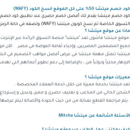
كود خصم ميتشا 50% على كل الموقع انسخ الكود (WAFY)
كود خصم ميتشا يقدم لك أفضل خصم حصري عند تطبيق كود خصم ميتشا
التسوق الخاصة ثم نسخ كوبون ميتشا (WAFY) ولصقه في خانة الرمز الترويجي لتحصلي على أقوى خصم حصريا عبر كوبون وافي !
ماذا عن موقع ميتشا ؟
ميتشا تتمثل مهمة ميتشا في عرض أفضل مواهب التصميم في البلاد ف
الازدهار محلياً ودولياً من ، بالإضافة إلى دعم تطوير أعمالهم التي ته
مميزات موقع ميتشا ؟
تعد ميتشا بخدمة مميزة من خلال خدمة العملاء المخصصة .
الشحن الخالي من المتاعب و تغليف حصري و مميز، وتبديل و إسترجاع
. يتم مراجعة القطع بعناية من من حيث الجودة والأصالة ليتم عرضها
الأسئلة الشائعة عن ميتشا Mitcha
كيف يمكنني عمل الطلب عبر موقع ميتشا ؟