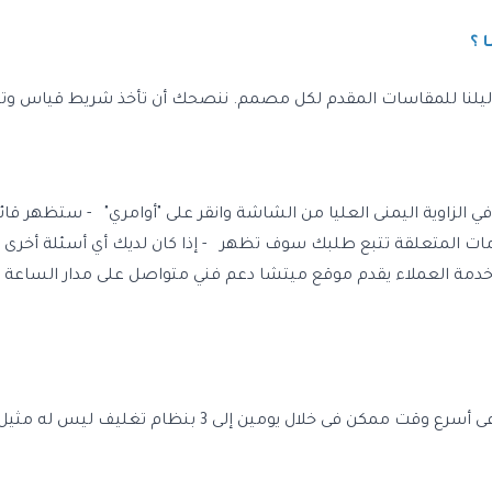
 ؟
يلنا للمقاسات المقدم لكل مصمم. ننصحك أن تأخذ شريط قياس وتأخ
 الزاوية اليمنى العليا من الشاشة وانقر على "أوامري"  ‏ - ستظهر ق
لومات المتعلقة تتبع طلبك سوف تظهر  ‏ - إذا كان لديك أي أسئلة أخرى
. خدمة العملاء يقدم موقع ميتشا دعم فني متواصل على مدار الساع
تغليف ليس له مثيل بشحن مجانى على الطلبات أقل من 699 جنيه