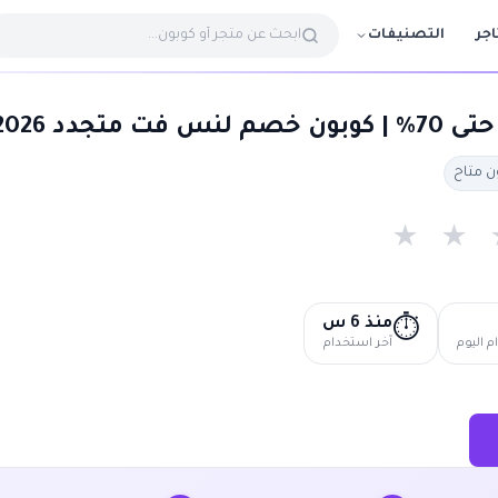
التصنيفات
اجر
202 lensfit
★
★
منذ 6 س
⏱️
 اليوم
آخر استخدام