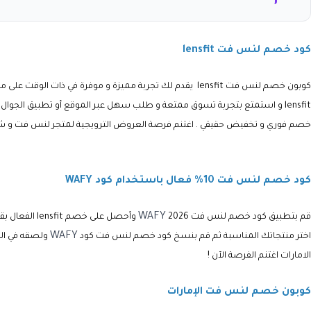
كود خصم لنس فت lensfit
كوبون خصم لنس فت lensfit
يقدم لك تجربة مميزة و موفرة في ذات الوقت على 
lensfit
و استمتع بتجربة تسوق ممتعة و طلب سهل عبر الموقع أو تطبيق الجوال , 
خصم فوري و تخفيض حقيقي . اغتنم فرصة العروض الترويجية لمتجر
لنس فت
و ش
كود خصم لنس فت 10% فعال باستخدام كود WAFY
WAFY
قم بتطبيق كود خصم لنس فت
2026
وأحصل على خصم
lensfit
الفعال بقيمة 10% وأكثر على كافة العدسات والنظارت ا
WAFY
اختر منتجاتك المناسبة ثم قم بنسخ
كود خصم لنس فت كود
ولصقه في الخانة ا
الامارات اغتنم الفرصة الآن !
كوبون خصم لنس فت الإمارات