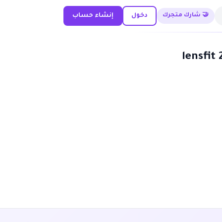
🤝 شارك متجرك
دخول
إنشاء حساب