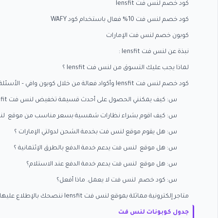
كود خصم لنس فت lensfit
كود خصم لنس فت 10% فعال باستخدام كود WAFY
كوبون خصم لنس فت الإمارات
نبذة عن لنس فت lensfit :
لماذا يجب عليك التسوق من لنس فت lensfit ؟
كود خصم لنس فت lensfit وأكواد فعالة من خلال كوبون وافي – الأسئلة الشائعة
س: كيف يمكنني الحصول على أحدث قسيمة تخفيض لنس فت lensfit فعالة و موفرة للمال ؟
س: كيف اقوم بشراء نظارات شمسية بسعر مناسب من موقع لنس
س: هل يقوم موقع لنس فت بخدمة الشحن لدولتي الإمارات ؟
س: هل موقع لنس فت يدعم خدمة الدفع بالطرق الإئتمانية ؟
س: هل موقع لنس فت يدعم خدمة الدفع عند الاستلام؟
س: كود خصم لنس فت لا يعمل. ماذا أفعل؟
متاجر إلكترونية مماثلة بموقع لنس فت lensfit ننصحك بالإطلاع عليها في موقع كوبون وافي :
جدول كوبونات لنس فت