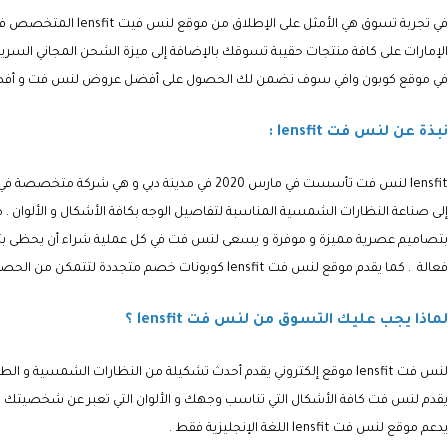
في تجربة تسوق هي الأمثل على الإطلاق من موقع
لنس فيت
lensfit
المتخصص في ص
الإمارات
على كافة منتجات حقيبة تسوقك بالإضافة إلى ميزة الشحن المجاني السري
في
موقع كوبون وافي
سوف نضمن لك الحصول على أفضل عروض لنس فت و أف
نبذة عن لنس فت lensfit :
lensfit لنس فت تأسست
في مارس 2020 في مدينة دبي
و
هي شركة متخصصة في تصني
إلى صناعة النظارات الشمسية المناسبة لتفاصيل الوجه بكافة الأشكال و الألوان
بتصاميم عصرية مميزة و موفرة و يسعى لنس فت في كل عملية شراء أن يحظى بثقت
فعالة . كما يقدم موقع
لنس فت
lensfit كوبونات خصم
متجددة لتتمكن من الحصول
لماذا يجب عليك التسوق من لنس فت lensfit ؟
لنس فت lensfit
موقع إلكتروني يقدم أحدث تشكيلة من النظارات الشمسية و الط
يقدم لنس فت كافة الأشكال التي تناسب وجهك و الألوان التي تعبر عن شخصيتك .
يدعم موقع
لنس فت lensfit
اللغة الإنجليزية فقط .