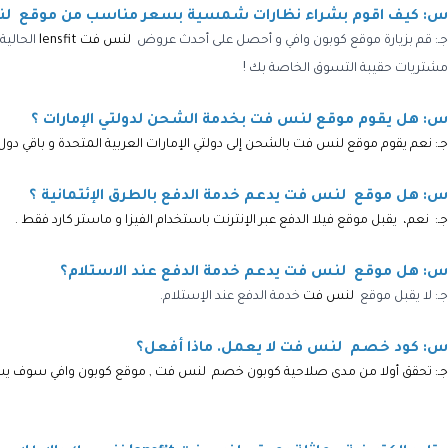
س: كيف اقوم بشراء نظارات شمسية بسعر مناسب من موقع لنس
جـ:
قم بزيارة موقع
كوبون وافي
و أحصل على أحدث عروض
لنس فت lensfit
الحالية
مشتريات حقيبة التسوق الخاصة بك !
س: هل يقوم موقع لنس فت بخدمة الشحن لدولتي الإمارات ؟
جـ: نعم يقوم موقع لنس فت بالشحن إلى دولتي الإمارات العربية المتحدة و باقي د
س: هل موقع لنس فت يدعم خدمة الدفع بالطرق الإئتمانية ؟
جـ:
نعم، يقبل موقع
فيلا
الدفع عبر الإنترنت باستخدام الفيزا و ماستر كارد فقط .
س: هل موقع لنس فت يدعم خدمة الدفع عند الاستلام؟
جـ: لا
يقبل موقع
لنس فت
خدمة الدفع عند الإستلام.
س: كود خصم
لنس فت
لا يعمل. ماذا أفعل؟
جـ:
تحقق أولا من مدى صلاحية
كوبون خصم لنس فت
, موقع كوبون وافي سوف ي