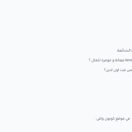
 فت اون لاين؟