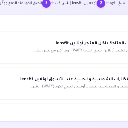
←
←
نسخ الكود
توجه إلى
lensfit | لنس فت
الصق الكود عند
الدفع
ووفّر
3
2