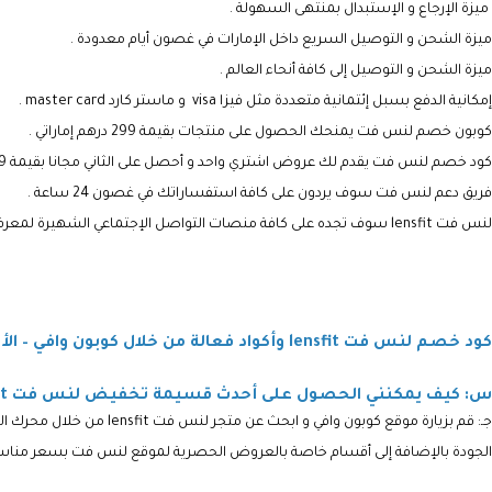
ميزة الإرجاع و الإستبدال بمنتهى السهولة .
ميزة الشحن و التوصيل السريع داخل الإمارات في غصون أيام معدودة .
ميزة الشحن و التوصيل إلى كافة أنحاء العالم .
إمكانية الدفع بسبل إئتمانية متعددة مثل فيزا visa و ماستر كارد master card .
كوبون خصم لنس فت
يمنحك الحصول على منتجات بقيمة 299 درهم إماراتي .
كود خصم لنس فت
يقدم لك عروض اشتري واحد و أحصل على الثاني مجانا بقيمة 499 درهم .
فريق دعم لنس فت
سوف يردون على كافة استفساراتك في غصون 24 ساعة .
لنس فت lensfit سوف تجده على كافة منصات التواصل الإجتماعي الشهيرة لمعرفة أحدث
كود خصم لنس فت lensfit وأكواد فعالة من خلال كوبون وافي – الأسئلة الشائعة
س: كيف يمكنني الحصول على أحدث قسيمة تخفيض لنس فت lensfit فعالة و موفرة للمال ؟
جـ:
قم بزيارة موقع كوبون وافي و ابحث عن متجر
لنس فت lensfit
من خلال محرك ال
الجودة بالإضافة إلى أقسام خاصة بالعروض الحصرية لموقع لنس فت بسعر مناس