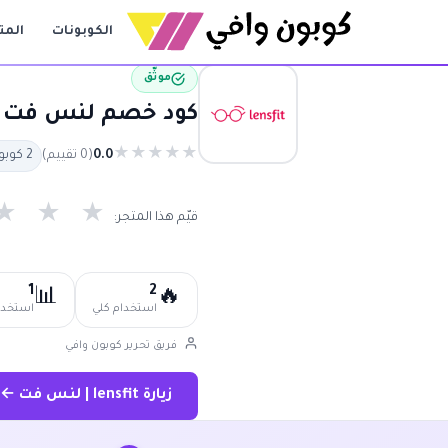
الكوبونات
المت
موثّق
كود خصم لنس فت حتى 70% | كوبون خصم لنس فت متجدد 6
★
★
★
★
★
0.0
(0 تقييم)
2 كوبون متاح
★
★
★
قيّم هذا المتجر:
1
2
📊
🔥
استخدام كلي
استخدام
فريق تحرير كوبون وافي
زيارة lensfit | لنس فت ←