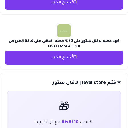
نسخ الكود
كود خصم لافال ستور حتى 60% خصم إضافي على كافة العروض
الحالية laval store
نسخ الكود
⭐ قيّم laval store | لافال ستور
🎁
اكسب
10 نقطة
مع كل تقييم!