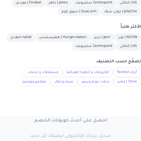
kfc | كنتاكي
Centrepoint سنتربوينت
jahez | جاهز
Fordeal | فورديل
JollyChic | جولي شيك
Souq com | سوق كوم
الأكثر طلباً
NOON | نون
Jarir | جرير
Hungerstation | هنقرستيشن
nahdi النهدي
kfc | كنتاكي
Centrepoint سنتربوينت
تصفّح حسب التصنيف
أزياء Fashion
الكترونيات و أجهزة كهربائية
إستضافات و خدمات
Store | متاجر
رحلات جوية وسفر
صحة وجمال
مطاعم وتوصيل
احصل على أحدث كوبونات الخصم
سجل بريدك الإلكتروني ليصلك كل جديد