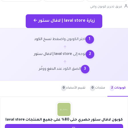
فريق تحرير كوبون وافي
زيارة laval store | لافال ستور ←
اختر الكوبون واضغط
نسخ الكود
1
←
توجه إلى
laval store | لافال ستور
2
←
الصق الكود عند
الدفع
ووفّر
3
منتجات
0
تقييم الأعضاء
0
كوبونات
2
كوبون لافال ستور حصري حتى 80% على جميع المنتجات laval store