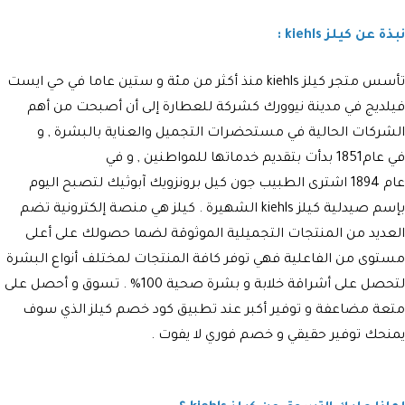
نبذة عن كيلز kiehls :
تأسس متجر
كيلز
kiehls
منذ أكثر من مئة و ستين عاما في حي ايست
فيلديج في مدينة نيوورك كشركة للعطارة إلى أن أصبحت من أهم
الشركات الحالية في مستحضرات التجميل والعناية بالبشرة , و
في عام1851 بدأت بتقديم خدماتها للمواطنين , و في
عام 1894 اشترى الطبيب جون كيل برونزويك آبوثيك لتصبح اليوم
بإسم
صيدلية كيلز
kiehls
الشهيرة
. كيلز
هي منصة إلكترونية تضم
العديد من المنتجات التجميلية الموثوقة لضما حصولك على أعلى
مستوى من الفاعلية فهي توفر كافة المنتجات لمختلف أنواع البشرة
لتحصل على أشراقة خلابة و بشرة صحية 100% . تسوق و أحصل على
متعة مضاعفة و توفير أكبر عند تطبيق
كود خصم كيلز
الذي سوف
يمنحك توفير حقيقي و خصم فوري لا يفوت .