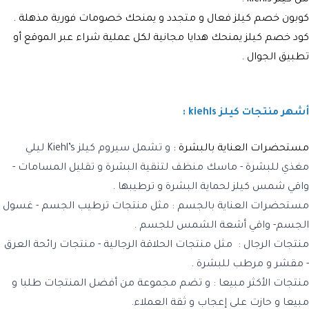
كوبون خصم كيلز
فعال و متجدد و يمنحك خصومات فورية مذهلة .
كود خصم كيلز يمنحك هدايا مجانية لكل عملية شراء عبر الموقع أو
تطبيق الجوال .
أشهر منتجات كيلز kiehls :
مستحضرات العناية بالبشرة :
و تشمل
سيروم كيلز Kiehl’s ليلي
مغذي للبشرة - ماسك منظف لتنقية البشرة و تقليل المسامات
-
واقي شمس كيلز لحماية البشرة و ترطيبها
.
مستحضرات العناية بالجسم
: مثل
منتجات ترطيب الجسم - غسول
الجسم- واقي أشعة الشمس للجسم
.
منتجات الرجال
:
مثل منتجات الحلاقة الرجالية - منتجات رائحة العرق
- مقشر و مرطب للبشرة
.
منتجات الأكثر مبيعا
: و تضم مجموعة من أفضل المنتجات طلبا و
مبيعا و حازت على إعجاب و ثقة العملاء.