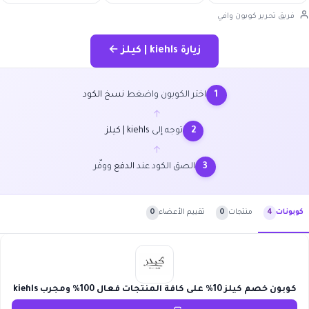
فريق تحرير كوبون وافي
زيارة kiehls | كيلز ←
اختر الكوبون واضغط
نسخ الكود
1
←
توجه إلى
kiehls | كيلز
2
←
الصق الكود عند
الدفع
ووفّر
3
منتجات
0
تقييم الأعضاء
0
كوبونات
4
كوبون خصم كيلز 10% على كافة المنتجات فعال 100% ومجرب kiehls