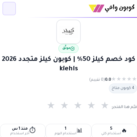
موثّق
كود خصم كيلز 50% | كوبون كيلز متجدد 2026
kiehls
★
★
★
★
★
0.0
(0 تقييم)
4 كوبون متاح
★
★
★
★
★
قيّم هذا المتجر:
5
1
منذ 1 س
⏱️
📊
🔥
استخدام كلي
استخدام اليوم
آخر استخدام