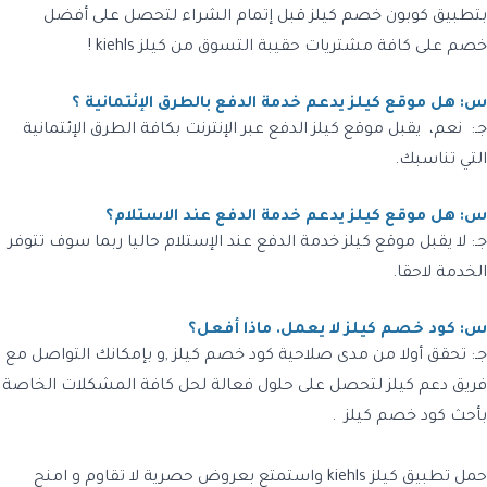
بتطبيق
كوبون خصم كيلز
قبل إتمام الشراء لتحصل على أفضل
خصم على كافة مشتريات حقيبة التسوق من كيلز
kiehls
!
س: هل موقع كيلز يدعم خدمة الدفع بالطرق الإئتمانية ؟
جـ:
نعم، يقبل موقع
كيلز
الدفع عبر الإنترنت بكافة الطرق الإئتمانية
التي تناسبك.
س: هل موقع كيلز يدعم خدمة الدفع عند الاستلام؟
جـ: لا
يقبل موقع
كيلز
خدمة الدفع عند الإستلام حاليا ربما سوف تتوفر
الخدمة لاحقا.
س: كود خصم
كيلز
لا يعمل. ماذا أفعل؟
جـ:
تحقق أولا من مدى صلاحية
كود خصم كيلز
,و بإمكانك التواصل مع
فريق دعم كيلز
لتحصل على حلول فعالة لحل كافة المشكلات الخاصة
بأحث
كود خصم كيلز
.
حمل تطبيق
كيلز kiehls
واستمتع بعروض حصرية لا تقاوم و امنح