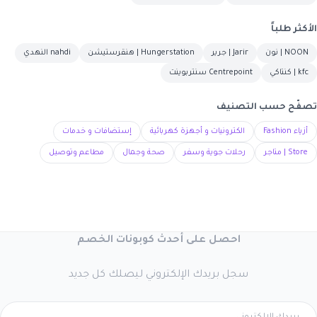
الأكثر طلباً
NOON | نون
Jarir | جرير
Hungerstation | هنقرستيشن
nahdi النهدي
kfc | كنتاكي
Centrepoint سنتربوينت
تصفّح حسب التصنيف
أزياء Fashion
الكترونيات و أجهزة كهربائية
إستضافات و خدمات
Store | متاجر
رحلات جوية وسفر
صحة وجمال
مطاعم وتوصيل
احصل على أحدث كوبونات الخصم
سجل بريدك الإلكتروني ليصلك كل جديد