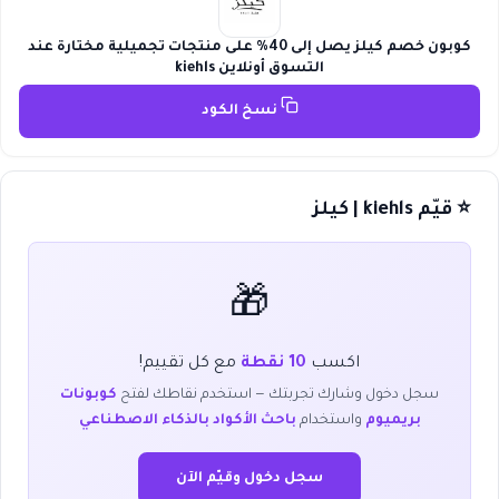
كوبون خصم كيلز يصل إلى 40% على منتجات تجميلية مختارة عند
التسوق أونلاين kiehls
نسخ الكود
⭐ قيّم kiehls | كيلز
🎁
اكسب
10 نقطة
مع كل تقييم!
سجل دخول وشارك تجربتك — استخدم نقاطك لفتح
كوبونات
بريميوم
واستخدام
باحث الأكواد بالذكاء الاصطناعي
سجل دخول وقيّم الآن