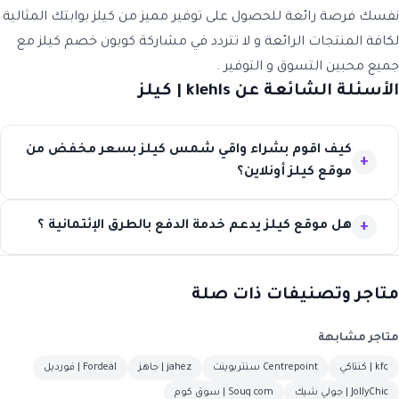
نفسك فرصة رائعة للحصول على توفير مميز من
كيلز
بوابتك المثالية
لكافة المنتجات الرائعة و لا تتردد في مشاركة
كوبون خصم كيلز
مع
جميع محبين التسوق و التوفير .
الأسئلة الشائعة عن kiehls | كيلز
كيف اقوم بشراء واقي شمس كيلز بسعر مخفض من
موقع كيلز أونلاين؟
هل موقع كيلز يدعم خدمة الدفع بالطرق الإئتمانية ؟
متاجر وتصنيفات ذات صلة
متاجر مشابهة
kfc | كنتاكي
Centrepoint سنتربوينت
jahez | جاهز
Fordeal | فورديل
JollyChic | جولي شيك
Souq com | سوق كوم