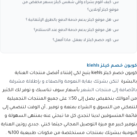
س: كيف اقوم بشراء واقي شمس كيلز بسعر مخفض من
موقع كيلز أونلاين؟
س: هل موقع كيلز يدعم خدمة الدفع بالطرق الإئتمانية ؟
س: هل موقع كيلز يدعم خدمة الدفع عند الاستلام؟
س: كود خصم كيلز لا يعمل. ماذا أفعل؟
كوبون خصم كيلز kiehls
كوبون خصم كيلز kiehls
يتيح لكي إقتناء أفضل منتجات العناية
بالبشرة
لتكن بشرتك بغاية النعومة والصفاء و بإطلالة مشرقة
بالأضافة إلى منتجات الشعر
بأسعار سوف تناسبك و توفر لك الكثير
من أموالك بنخفيض يصل إلى 50٪ على جميع المنتجات التجميلية
لتتمكني من التسوق و الشراء بمتعة و توفير , آن الوقت لتنضمي إلى
قائمة المتسوقين لدينا لتجدي كل ما تبحثي عنه بمنتهى السهولة و
بتوفير كبير مع ميزة التوصيل المجاني حيثما كنتي .جددي روتين العناية
اليومية ببشرتك بمنتجات مستخلصة من مكونات طبيعية 100% .