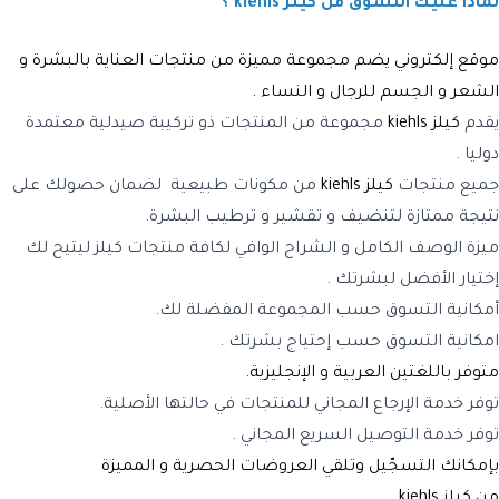
لماذا عليك التسوق من كيلز kiehls ؟
موقع إلكتروني يضم مجموعة مميزة من منتجات العناية بالبشرة و
الشعر و الجسم للرجال و النساء .
يقدم
كيلز kiehls
مجموعة من المنتجات ذو تركيبة صيدلية معتمدة
دوليا .
جميع منتجات
كيلز kiehls
من مكونات طبيعية لضمان حصولك على
نتيجة ممتازة لتنضيف و تقشير و ترطيب البشرة.
ميزة الوصف الكامل و الشراح الوافي لكافة منتجات كيلز ليتيح لك
إختيار الأفضل لبشرتك .
أمكانية التسوق حسب المجموعة المفضلة لك.
امكانية التسوق حسب إحتياج بشرتك .
متوفر باللغتين العربية و الإنجليزية.
توفر خدمة الإرجاع المجاني للمنتجات في حالتها الأصلية.
توفر خدمة التوصيل السريع المجاني .
بإمكانك التسجّيل وتلقي العروضات الحصرية و المميزة
من
كيلز kiehls
.