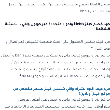
قسم الهدايا
: يضم مجموعة رائعة من الهدايا المميزة من أفضل
منتجات
كيلز kiehls
.
كود خصم كيلز kiehls وأكواد متجددة عبر كوبون وافي – الأسئلة
الشائعة
س: كيف يمكنني الحصول على أحدث قسيمة تخفيض كيلز فعال و
توفر المال ؟
جـ:
قم بزيارة موقع كوبون وافي و ابحث عن صفحة
كيلز kiehls
و أحصل
على احدث
رمز تخفيض كيلز
و منتجات تجميلية طبيعية بدون أي
إضافات كيميائية صممت لتناسب كافة أنواع البشرة و تمنحك
إشراقة و عناية تستحقها بسعر مناسب و موفر للغاية !
س: كيف اقوم بشراء واقي شمس كيلز بسعر مخفض من
موقع كيلز أونلاين؟
جـ:
قم بزيارة موقع
كوبون وافي
و أحصل على أفضل عروض
كيلز
أونلاين
على كافة المنتجات التجميلية النسائية و الرجالية و قم