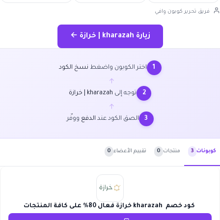
فريق تحرير كوبون وافي
زيارة kharazah | خرازة ←
اختر الكوبون واضغط
نسخ الكود
1
←
توجه إلى
kharazah | خرازة
2
←
الصق الكود عند
الدفع
ووفّر
3
منتجات
0
تقييم الأعضاء
0
كوبونات
3
كود خصم kharazah خرازة فعال 80% على كافة المنتجات