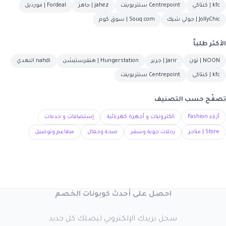
kfc | كنتاكي
Centrepoint سنتربوينت
jahez | جاهز
Fordeal | فورديل
JollyChic | جولي شيك
Souq com | سوق كوم
الأكثر طلباً
NOON | نون
Jarir | جرير
Hungerstation | هنقرستيشن
nahdi النهدي
kfc | كنتاكي
Centrepoint سنتربوينت
تصفّح حسب التصنيف
أزياء Fashion
الكترونيات و أجهزة كهربائية
إستضافات و خدمات
Store | متاجر
رحلات جوية وسفر
صحة وجمال
مطاعم وتوصيل
احصل على أحدث كوبونات الخصم
سجل بريدك الإلكتروني ليصلك كل جديد