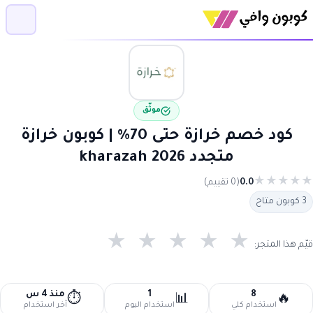
موثّق
كود خصم خرازة حتى 70% | كوبون خرازة
متجدد 2026 kharazah
★
★
★
★
★
0.0
(0 تقييم)
3 كوبون متاح
★
★
★
★
★
قيّم هذا المتجر:
8
1
منذ 4 س
⏱️
📊
🔥
استخدام كلي
استخدام اليوم
آخر استخدام