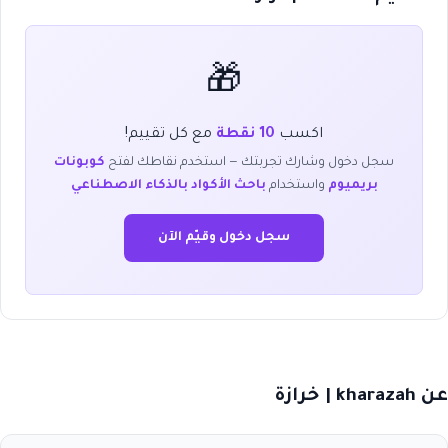
🎁
اكسب
10 نقطة
مع كل تقييم!
سجل دخول وشارك تجربتك — استخدم نقاطك لفتح
كوبونات
بريميوم
واستخدام
باحث الأكواد بالذكاء الاصطناعي
سجل دخول وقيّم الآن
عن kharazah | خرازة