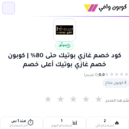
موثّق
كود خصم غازي بوتيك حتى 80% | كوبون
خصم غازي بوتيك أعلى خصم
★
★
★
★
★
0.0
(0 تقييم)
4 كوبون متاح
★
★
★
★
★
قيّم هذا المتجر:
2
1
منذ 1 س
⏱️
📊
🔥
استخدام كلي
استخدام اليوم
آخر استخدام