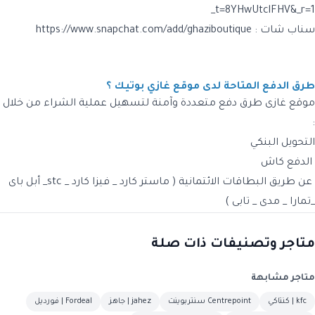
_t=8YHwUtclFHV&_r=1
سناب شات : https://www.snapchat.com/add/ghaziboutique
طرق الدفع المتاحة لدى موقع غازي بوتيك ؟
موقع غازى طرق دفع متعددة وآمنة لتسهيل عملية الشراء من خلال
:
التحويل البنكي
الدفع كاش
عن طريق البطاقات الائتمانية ( ماستر كارد _ فيزا كارد _ stc_ أبل باى
_تمارا _ مدى _ تابى )
متاجر وتصنيفات ذات صلة
متاجر مشابهة
kfc | كنتاكي
Centrepoint سنتربوينت
jahez | جاهز
Fordeal | فورديل