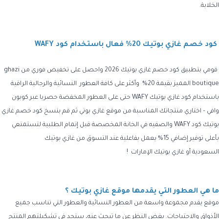
الخلابة.
كود خصم غازي بوتيك 20% فعال باستخدام كود WAFY
قومي بتطبيق كود خصم غازي بوتيك 2026 واحصل
على تخفيض فوري من
ghazi
boutique
المميز بقيمة 20% وأكثر على كافة العطور النسائية والرجالية الراقية
باستخدام
كود غازي بوتيك WAFY
حتى على العطور المخفضة حصريا عبر كوبون
وافي – اختاري منتجاتك المناسبة من موقع
غازي بوتي
ثم قم بنسخ
كود خصم غازي
بوتيك كود WAFY والصقيه
في الخانة المخصصة قبل إتمام الطلبية لتستمتعي
بأعلى توفير إضافي 15% يعمل بفاعلية عند التسوق من
غازي بوتيك
السعودية أو غازي بوتيك الإمارات !
ما هي العطور التي يقدمها موقع غازي بوتيك ؟
موقع يقدم مجموعة واسعة من العطور النسائية والعطور التي تناسب جميع
الأذواق والاحتياجات. بغض النظر عن ما تبحث عنه، ستجد في تشكيلتهم المنتج