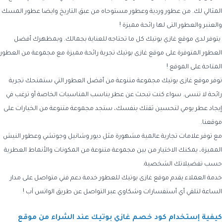
المثالي لك. من عطور وردية وعطور مستوحاه من عبق التاريخ وايضا عطور المسك
والعنبر والعطور التى لها رائحة مميزة !
يتوفر لدى موقع غازي بوتيك كل ما تحتاجه للعناية بجمالك. وبمظهرك أفضل
العطور المتوفرة على موقع غازى بوتيك تجربة رائحة مميزة مع مجموعة من العطور
المتاحة على الموقع !
توفر موقع غازى بوتيك مجموعة متنوعة من أفضل العطور التي ستمنحك تجربة
رائحة لا تنسى. سواء كنت تبحث عن عطر يناسب المناسبات الخاصة أو ترغب في
إيجاد عطر يومي لتحسين ثقتك بنفسك، ستجد مجموعة متنوعة من الخيارات على
موقعنا.
مع توفر علامات تجارية عالمية مشهورة مثل ديور وشانيل وجوتشي وعطور النيش
المميزة، يمكنك الاختيار من بين مجموعة متنوعة من المكونات والأنماط العطرية
حسب تفضيلاتك الشخصية.
خدمة العملاء يقدم موقع غازى بوتيك للعطور خدمة دعم فني متواصل على مدار
الساعة لتلقي أي أستفسارات وشكاوي عبر التواصل عن طريق الواتس آب !
كيفية إستخدام كود خصم غازي بوتيك عند الشراء من موقع