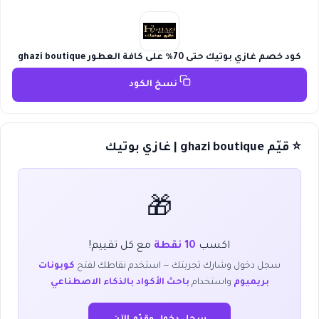
كود خصم غازي بوتيك حتى 70٪ على كافة العطور ghazi boutique
نسخ الكود
⭐ قيّم ghazi boutique | غازي بوتيك
🎁
اكسب
10 نقطة
مع كل تقييم!
سجل دخول وشارك تجربتك — استخدم نقاطك لفتح
كوبونات
بريميوم
واستخدام
باحث الأكواد بالذكاء الاصطناعي