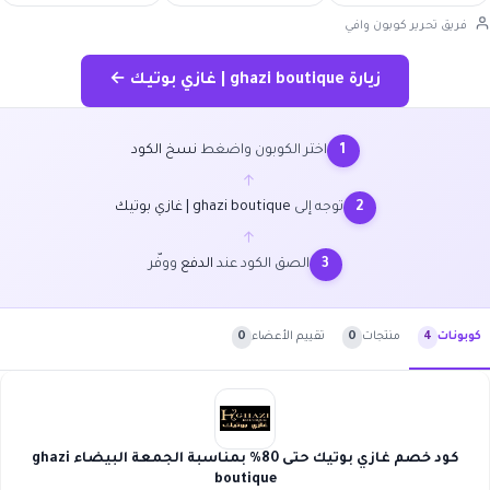
فريق تحرير كوبون وافي
زيارة ghazi boutique | غازي بوتيك ←
اختر الكوبون واضغط
نسخ الكود
1
←
توجه إلى
ghazi boutique | غازي بوتيك
2
←
الصق الكود عند
الدفع
ووفّر
3
منتجات
0
تقييم الأعضاء
0
كوبونات
4
كود خصم غازي بوتيك حتى 80% بمناسبة الجمعة البيضاء ghazi
boutique