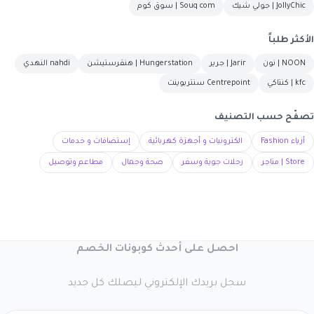
JollyChic | جولي شيك
Souq com | سوق كوم
الأكثر طلباً
NOON | نون
Jarir | جرير
Hungerstation | هنقرستيشن
nahdi النهدي
kfc | كنتاكي
Centrepoint سنتربوينت
تصفّح حسب التصنيف
أزياء Fashion
الكترونيات و أجهزة كهربائية
إستضافات و خدمات
Store | متاجر
رحلات جوية وسفر
صحة وجمال
مطاعم وتوصيل
احصل على أحدث كوبونات الخصم
سجل بريدك الإلكتروني ليصلك كل جديد