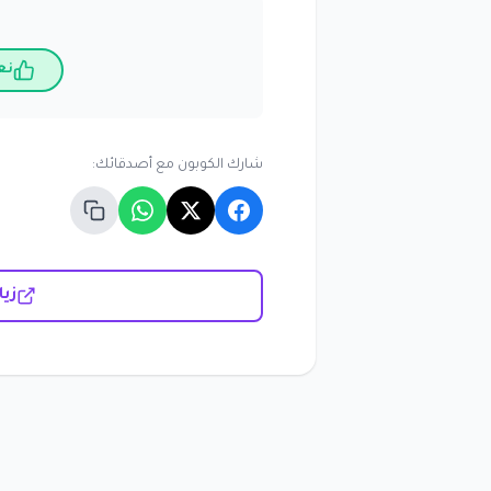
نع
شارك الكوبون مع أصدقائك:
زيارة مو