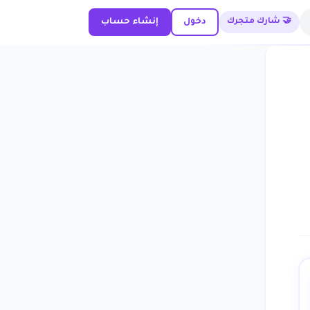
🤝 شارك متجرك
دخول
إنشاء حساب