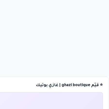
⭐ قيّم ghazi boutique | غازي بوتيك