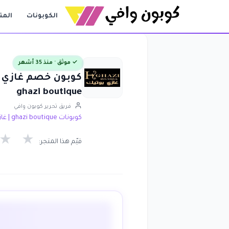
الكوبونات
المت
✓ موثق · منذ 35 أشهر
ghazi boutique
فريق تحرير كوبون وافي
كوبونات ghazi boutique | غازي بوتيك
★
★
قيّم هذا المتجر: