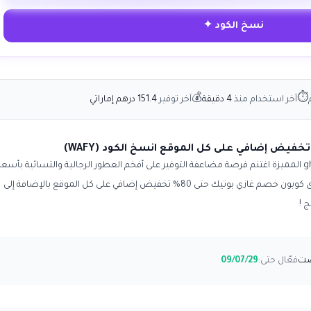
نسخ الكود ✦
💰
⏱
آخر استخدام منذ
4 دقيقة
آخر توفير
151.4 درهم إماراتي
استمتع بعروض غازي بوتيك ghazi boutique المميزة اغتنم فرصة مضاعفة التوفير على أفخم العطور الرجالية والتسائية بأسعا
مميزة وخصومات لا تفوت عند إستخدام أقوى كوبون خصم غازي بوتيك حتى 80% تخفيض إضافي على كل الموقع بالإضافة إلى
 !
فعّال حتى:
09/07/29