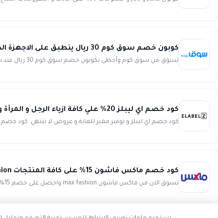
كوبون خصم سوق كوم 30 ريال ينطبق على الاجهزة الكبيرة كحد ادنى لقيمة الطلب بقيمة 150 ريال Souq
تسوق من سوق كوم وأحظى بكوبون خصم سوق كوم 30 ريال عند شرائك احدى الاجهزة الالكترونية او الكهربائية الكبيرة بحد ادنى لق...
كود خصم اي ليبلز 20% علي كافة ازياء الرجل و المرأة و الأطفال من Elabelz
كود خصم اي ليبلز و توفير مميز للغاية و عروض لا تنتهي. كود خصم اي ليبلز يمنحك توفير 20% علي 
كود خصم ماكس فاشون 15% على كافة المنتجات max Fashion
تسوق الان من ماكس فاشون max fashion واحصل على خصم 15% على جميع المنتجات ،انتهز فرصة العروض و التخفيضات الحصرية واستمت...