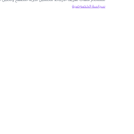
نك قبول جميع ملفات تعريف الارتباط أو اختيار الأساسية فقط.
سياسة الخصوصية
ك الآن
روابط مهمة
كوبون وافي
 انضم كشريك
أكبر موقع عربي لكوبونات الخصم وأكواد التوفير. نوفر لك
المتاجر
أحدث العروض والتخفيضات من أشهر المتاجر الإلكترونية.
الأكثر طلباً
الأعلى تصويتاً
روابط الموجودة على موقعنا.