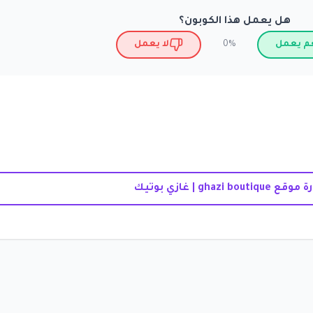
هل يعمل هذا الكوبون؟
م يعمل
لا يعمل
0%
قع ghazi boutique | غازي بوتيك