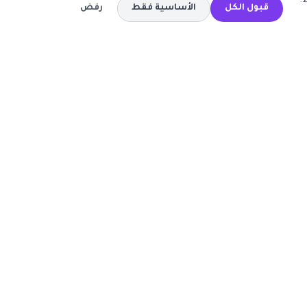
.
قبول الكل
الأساسية فقط
رفض
المتاجر
كود خصم تيمو
كود خصم اي هيرب
ة