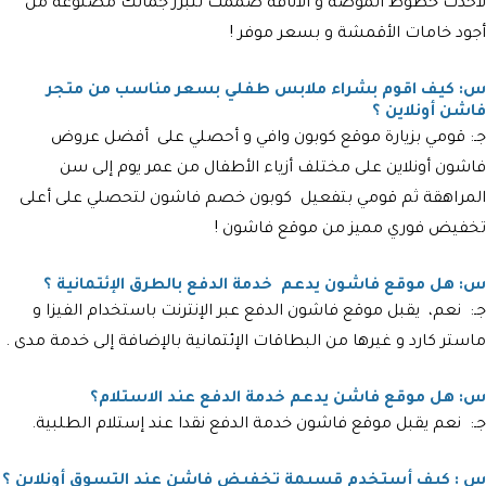
لأحدث خطوط الموضة و الأناقة صممت لتبرز جمالك مصنوعة من
أجود خامات الأقمشة و بسعر موفر !
س: كيف اقوم بشراء ملابس طفلي بسعر مناسب من متجر
فاشن أونلاين ؟
جـ: قومي بزيارة موقع كوبون وافي و أحصلي على أفضل عروض
فاشون أونلاين على مختلف أزياء الأطفال من عمر يوم إلى سن
المراهقة ثم قومي بتفعيل كوبون خصم فاشون لتحصلي على أعلى
تخفيض فوري مميز من موقع فاشون !
س: هل موقع فاشون يدعم خدمة الدفع بالطرق الإئتمانية ؟
جـ: نعم، يقبل موقع فاشون الدفع عبر الإنترنت باستخدام الفيزا و
ماستر كارد و غيرها من البطاقات الإئتمانية بالإضافة إلى خدمة مدى .
س: هل موقع فاشن يدعم خدمة الدفع عند الاستلام؟
جـ: نعم يقبل موقع فاشون خدمة الدفع نقدا عند إستلام الطلبية.
س : كيف أستخدم قسيمة تخفيض فاشن عند التسوق أونلاين ؟