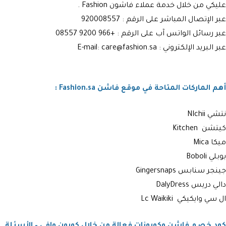
عليكي من خلال خدمة عملاء فاشون Fashion .
عبر الإتصال المباشر على الرقم : 920008557
عبر رسائل الواتس آب على الرقم :
+966 9200 08557
عبر البريد الإلكتروني : E-mail: care@fashion.sa
أهم الماركات المتاحة في موقع فاشن Fashion.sa :
نتشي NIchii
كيتشن Kitchen
ميكا Mica
بوبلي Boboli
جينجر سنابس Gingersnaps
دالي دريس DalyDress
ال سي وايكيكي ‏Lc Waikiki
كود خصم فاشن وكوبونات فعالة من خلال كوبون وافي – الأسئلة