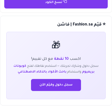
نسخ الكود
⭐ قيّم Fashion.sa | فاشن
🎁
اكسب
10 نقطة
مع كل تقييم!
سجل دخول وشارك تجربتك — استخدم نقاطك لفتح
كوبونات
بريميوم
واستخدام
باحث الأكواد بالذكاء الاصطناعي
سجل دخول وقيّم الآن