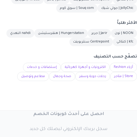
JollyChic | جولي شيك
Souq com | سوق كوم
الأكثر طلباً
NOON | نون
Jarir | جرير
Hungerstation | هنقرستيشن
nahdi النهدي
kfc | كنتاكي
Centrepoint سنتربوينت
تصفّح حسب التصنيف
أزياء Fashion
الكترونيات و أجهزة كهربائية
إستضافات و خدمات
Store | متاجر
رحلات جوية وسفر
صحة وجمال
مطاعم وتوصيل
احصل على أحدث كوبونات الخصم
سجل بريدك الإلكتروني ليصلك كل جديد