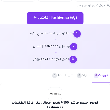
فريق تحرير كوبون وافي
زيارة Fashion.sa | فاشن ←
اختر الكوبون واضغط
نسخ الكود
1
←
توجه إلى
Fashion.sa | فاشن
2
←
الصق الكود عند
الدفع
ووفّر
3
منتجات
0
تقييم الأعضاء
0
كوبونات
8
كوبون خصم فاشن 100% شحن مجاني على كافة الطلبيات
Fashion.sa