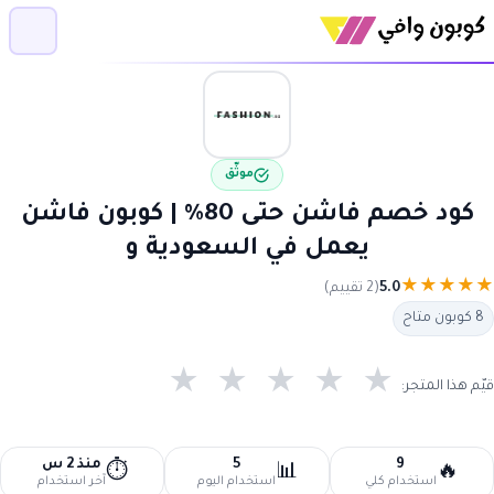
موثّق
كود خصم فاشن حتى 80% | كوبون فاشن
يعمل في السعودية و
★
★
★
★
★
5.0
(2 تقييم)
8 كوبون متاح
★
★
★
★
★
قيّم هذا المتجر:
9
5
منذ 2 س
⏱️
📊
🔥
استخدام كلي
استخدام اليوم
آخر استخدام