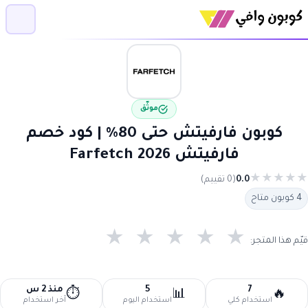
موثّق
كوبون فارفيتش حتى 80% | كود خصم
فارفيتش 2026 Farfetch
★
★
★
★
★
0.0
(0 تقييم)
4 كوبون متاح
★
★
★
★
★
قيّم هذا المتجر:
7
5
منذ 2 س
⏱️
📊
🔥
استخدام كلي
استخدام اليوم
آخر استخدام