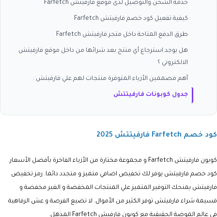
خدمة الشحن والتوصيل لدى موقع فارفيتش Farfetch
كيفية تفعيل كود خصم فارفيتش Farfetch
طرق الدفع المتاحة داخل متجر فارفيتش Farfetch
هل يوجد استرجاع أي منتج بعد شرائها من داخل موقع فارفيتش
الالكتروني ؟
أهم مصممين الأزياء المتوفرة منتجات لهم علي فارفيتش :
جدول كوبونات فارفيتتش
كود خصم Farfetch فارفيتتش 2025
كوبون فارفيتش Farfetch و مجموعة مختارة من الأزياء الفاخرة بأفضل الأسعار.
كود خصم فارفيتش يوفر لك تخفيض اضافي متميز و متجدد دائما. رمز تخفيض
فارفيتش يمنحك التوفير المتميز علي المنتجات المخفضة و الغير مخفضة و
قسيمة شراء فارفيتش توفر الكثير من الأموال. لا تضيع الفرصة و عش الرفاهية
في عالم الموضة الحقيقية مع كوبون فارفيش Farfetch المذهل.