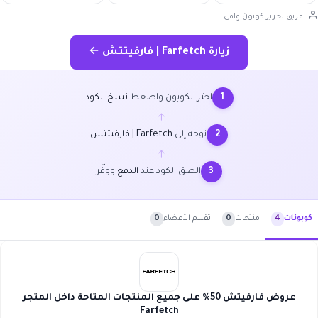
فريق تحرير كوبون وافي
زيارة Farfetch | فارفيتتش ←
اختر الكوبون واضغط
نسخ الكود
1
←
توجه إلى
Farfetch | فارفيتتش
2
←
الصق الكود عند
الدفع
ووفّر
3
منتجات
0
تقييم الأعضاء
0
كوبونات
4
عروض فارفيتش 50% على جميع المنتجات المتاحة داخل المتجر
Farfetch