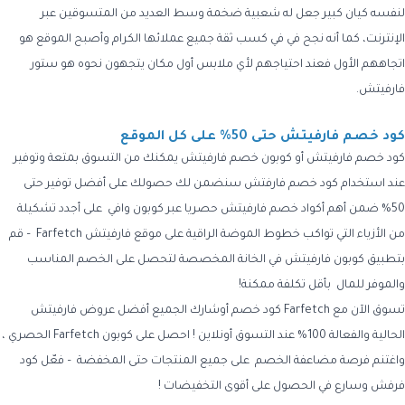
لنفسه كيان كبير جعل له شعبية ضخمة وسط العديد من المتسوقين عبر
الإنترنت، كما أنه نجح في في كسب ثقة جميع عملائها الكرام وأصبح الموقع هو
اتجاههم الأول فعند احتياجهم لأي ملابس أول مكان يتجهون نحوه هو ستور
فارفيتش.
كود خصم فارفيتش حتى 50% على كل الموقع
كود خصم فارفيتش
أو
كوبون خصم فارفيتش
يمكنك من التسوق بمتعة وتوفير
عند استخدام
كود خصم فارفتش
سنضمن لك حصولك على أفضل توفير حتى
50% ضمن أهم أكواد خصم فارفيتش حصريا عبر كوبون وافي على أجدد تشكيلة
من الأزياء التي تواكب خطوط الموضة الراقية على موقع فارفيتش Farfetch – قم
بتطبيق كوبون فارفيتش في الخانة المخصصة لتحصل على الخصم المناسب
والموفر للمال بأقل تكلفة ممكنة!
تسوق الآن مع
Farfetch كود خصم
أوشارك الجميع أفضل عروض فارفيتش
الحالية والفعالة 100% عند التسوق أونلاين ! احصل على
كوبون Farfetch
الحصري
،
واغتنم فرصة مضاعفة الخصم على جميع المنتجات حتى المخفضة – فعّل
كود
فرفش
وسارع في الحصول على أقوى التخفيضات !