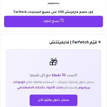
كود خصم فارفيتش 50% على جميع المنتجات Farfetch
نسخ الكود
⭐ قيّم Farfetch | فارفيتتش
🎁
اكسب
10 نقطة
مع كل تقييم!
سجل دخول وشارك تجربتك — استخدم نقاطك لفتح
كوبونات
بريميوم
واستخدام
باحث الأكواد بالذكاء الاصطناعي
سجل دخول وقيّم الآن