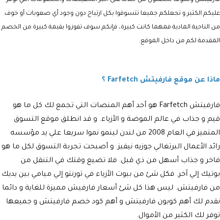
عليكم الكثير و تجعلكم جميعا تتسوقوا بكل ارتياح دون وجود أي صعوبات أو خوف
من الناحية المادية فمهما كانت كبيرة، فإنكم سوف تفوزوا بقيمة كبيرة من الخصم
المقدمة لكم من داخل الموقع.
ماذا عن موقع فارفيتش Farfetch ؟
فارفيتش Farfetch هو أحد أهم المنصات التي تجمع لك كل ما هو
قيم و جذاب في عالم الموضة و الأزياء. و قد انطلق موقع التسوق
المتميز في العام 2008 من لندن لينمو نموا سريعا علي يد مؤسسه
رائد الأعمال البرتغالي جوزيه نيفيز. و أصبحت تجربة التسوق لكل ما هو
فاخر و جذاب أسهل من ذي قبل. فلا تضيع وقتك في التنقل من
بوتيك إلي آخر. فكل شئ من بيوت الأزياء في تورنتو إلي ميامي بين يديك
من فارفيتش. ليس هذا كل شئ أسعار فارفيش مميزة للغاية و دائما
نقدم لك أهم كوبون فارفيتش و أهم كود خصم فارفيتش و جميعها
توفر لك الكثير من الأموال.