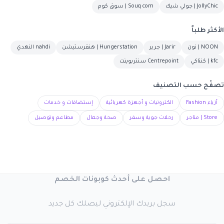
JollyChic | جولي شيك
Souq com | سوق كوم
الأكثر طلباً
NOON | نون
Jarir | جرير
Hungerstation | هنقرستيشن
nahdi النهدي
kfc | كنتاكي
Centrepoint سنتربوينت
تصفّح حسب التصنيف
أزياء Fashion
الكترونيات و أجهزة كهربائية
إستضافات و خدمات
Store | متاجر
رحلات جوية وسفر
صحة وجمال
مطاعم وتوصيل
احصل على أحدث كوبونات الخصم
سجل بريدك الإلكتروني ليصلك كل جديد