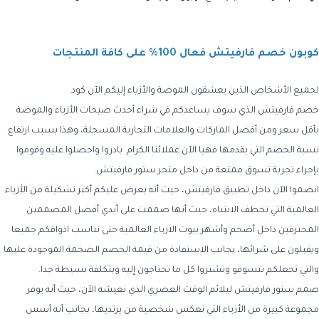
كوبون خصم فارفيتش فعال 100% على كافة المنتجات
لجميع الأشخاص الذين يعشقون الموضة والأزياء إليكم الآن كود
خصم فارفيتش الذي سوف يساعدكم في شراء أحدث صيحات الأزياء والموضة
بأقل سعر ومن أفضل الماركات والعلامات التجارية المسجلة، وهذا بسبب ارتفاع
نسبة الخصم التي يقدمها فهيا الآن عملائنا الكرام بادروا واحصلوا عليه وقوموا
بإجراء تجربة تسوق ممتعة من داخل متجر ستور فارفيتش.
انضموا الآن داخل تطبيق فارفيتش، حيث أنه يعرض عليكم أكبر تشكيلة من الأزياء
العالمية التي تخطف الانتباه، حيث أنها صممت على أيدي أفضل المصممين
المحترفين داخل أضخم وأشهر بيوت الازياء العالمية حتى تناسب اذواقكم جميعا
ويقبلون على شرائها، بجانب الاستفادة من قيمة الخصم الضخمة الموجودة عليها
والتي تجعلكم تتسوقو وتشتروا كل ما تحتاجون إليه وبتكلفة بسيطة جدا.
صمم ستور فارفيتش ليلائم الوقت العصري الذي نعيشه الآن، حيث أنه يوفر
مجموعة كبيرة من الأزياء التي تعكس شخصية من يرتديها، بجانب أنه أسس