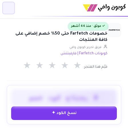
✓ موثق · منذ 44 أشهر
خصومات Farfetch حتى 50% خصم إضافي على
كافة المنتجات
فريق تحرير كوبون وافي
كوبونات Farfetch | فارفيتتش
★
★
★
★
★
قيّم هذا المتجر:
لا يحتاج كود خصم
نسخ الكود ✦