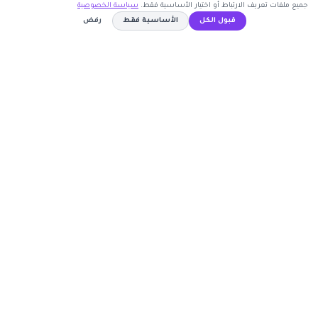
جميع ملفات تعريف الارتباط أو اختيار الأساسية فقط.
سياسة الخصوصية
اشترك الآن
قبول الكل
الأساسية فقط
رفض
كوبون وافي
لا يحتاج كود خصم
نسخ الكود
أكبر موقع عربي لكوبونات الخصم وأكواد التوفير. نوفر لك
أحدث العروض والتخفيضات من أشهر المتاجر الإلكترونية.
روابط مهمة
🤝 انضم كشريك
المتاجر
الأكثر طلباً
الأعلى تصويتاً
حسابي