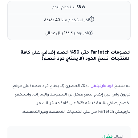
🔥
58
استخدام اليوم
⏱
آخر استخدام منذ
40 دقيقة
💰
آخر توفير
135.3 ريال عماني
خصومات Farfetch حتى 50% خصم إضافي على كافة
المنتجات انسخ الكود (لا يحتاج كود خصم)
قم بنسخ
كود فارفيتش
2025 الحصري (لا يحتاج كود خصم) على موقع
كوبون وافي قبل إتمام الدفع يعمل في السعودية والإمارات، واستمتع
بخصم إضافي بقيمة قيمته 25% على كافة مشترياتك من
فارفيتش Farfetch حتى على المنتجات المخفضة وغير المخفضة.
الحالة:
فعّال