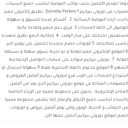
دوما لتقديم الأفضل بحيث تواكب الموضة لتناسب جميع السيدات
مميزات عن دوروثي بيركينز Dorothy Perkins ‎1. تطبيق إلكتروني مميز
باحدث ازياء الموضة النسائية. ‎2. .أقسام عديدة للتسوق و سهولة
للوصول الى كافة المنتجات ‎3. فريق دعم متميز وكفاءة عالية
مستعدون لخدمتك على مدار الوقت. ‎4. إمكانية الدفع بطرق متعددة
تناسب إمكانياتك ‎5.كوبونات خصم متجددة لتحصل على توفير اكبر
‎6.الموقع الإلكتروني مميز للغاية و ذو تجربة تسوق سهلة و بسيطة
للغاية. ‎7. دوروثي بيركينز متواجد على منصات التواصل الإجتماعية
الشهير ‎8.الموقع مدعوم باللغة الانجليزية فقط ‎9.سهولة استبدال او
استرجاع المنتجات من اقرب فرع لدوروثي بيركينز أفضل العروض و
الخصومات المتاحة في موقع دوروثي بيركينز الذي يعد من أفضل
المتاجر الإلكترونية ، يحتوي على مجموعة مميزة من الإزياء الخاصة
بالنساء لتناسب جميع الأذواق والإعمار كما يتضمن مجموعة مميزة
من الحقائب و الاحذية، كوبون وافي يوفر أفضل عروض و كوبونات
خصم لموقع دوروثي بيركينز أحصل عليها الآن.