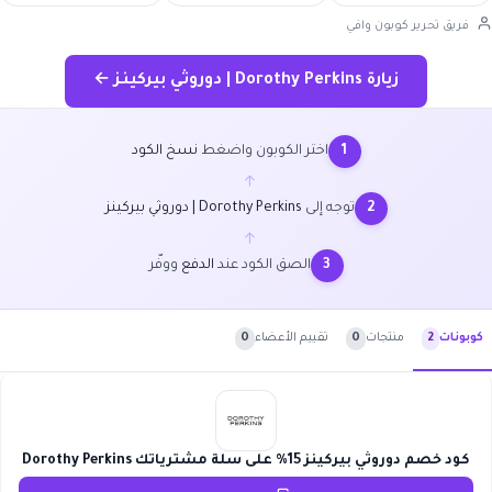
فريق تحرير كوبون وافي
زيارة Dorothy Perkins | دوروثي بيركينز ←
اختر الكوبون واضغط
نسخ الكود
1
←
توجه إلى
Dorothy Perkins | دوروثي بيركينز
2
←
الصق الكود عند
الدفع
ووفّر
3
منتجات
0
تقييم الأعضاء
0
كوبونات
2
كود خصم دوروثي بيركينز 15% على سلة مشترياتك Dorothy Perkins