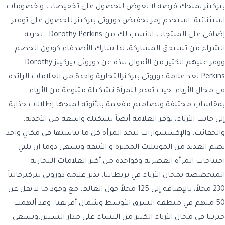
بيركينز يمنحك فرصة لا تعوض للحصول على تخفيضات و خصومات
استثنائية. استخدم رمز تخفيض دوروثي بيركينز للحصول على توفير
إضافي على المنتجات الانسب لك من Dorothy Perkins . تجربة
الشراء من تستحق المشاركة، لذا شارك الأصدقاء كوبون الخصم
ووفر عليهم الكثير من الأموال نبذة عن دوروثي بيركينز Dorothy
Perkins تعد علامة دوروثي بيركنزالتجارية واحدة من العلامات الرائدة
في مجال الأزياء، حيث تقدم للمرأة تشكيلة متنوعة من الأزياء
بمقاساتٍ مختلفة وتصاميم مفعمة بالأنوثة لمنحها إطلالات جذابة.
إلى جانب الأزياء، توفر العلامة أيضاً تشكيلة واسعة من الأحذية،
والحقائب، والإكسسوارات لتجد المرأة كل ما يناسبها في مكانٍ واحد
يضم العديد من الموديلات المميزة و الأنيقة ويسعى دوما ان يلبي
احتياجات المرأة العصرية وكواحدة من أكبر العلامات التجارية
المتخصصة بمجال الأزياء في بريطانيا، تدير علامة دوروثي بيركنزحالياً
230 محلاً، بالإضافة إلى 125 محلاً حول العالم، مع وجود ما لا يقل عن
50 منهم في منطقة الشرق الأوسط وشمال أفريقيا. وقد ألهمت
خبرتنا في مجال الأزياء الكثير من النساء على مدار السنين.وتسعى