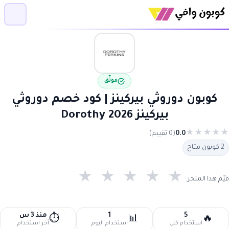
موثّق
كوبون دوروثي بيركينز | كود خصم دوروثي
بيركينز 2026 Dorothy
★
★
★
★
★
0.0
(0 تقييم)
2 كوبون متاح
★
★
★
★
★
قيّم هذا المتجر:
5
1
منذ 3 س
⏱️
📊
🔥
استخدام كلي
استخدام اليوم
آخر استخدام