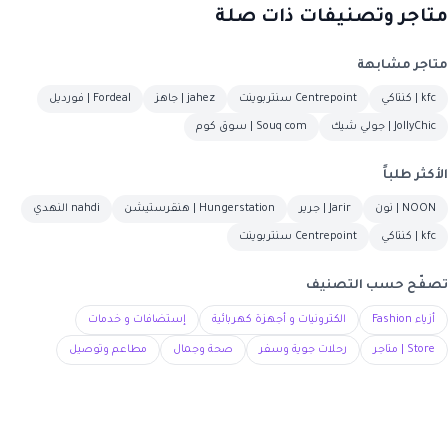
متاجر وتصنيفات ذات صلة
متاجر مشابهة
kfc | كنتاكي
Centrepoint سنتربوينت
jahez | جاهز
Fordeal | فورديل
JollyChic | جولي شيك
Souq com | سوق كوم
الأكثر طلباً
NOON | نون
Jarir | جرير
Hungerstation | هنقرستيشن
nahdi النهدي
kfc | كنتاكي
Centrepoint سنتربوينت
تصفّح حسب التصنيف
أزياء Fashion
الكترونيات و أجهزة كهربائية
إستضافات و خدمات
Store | متاجر
رحلات جوية وسفر
صحة وجمال
مطاعم وتوصيل