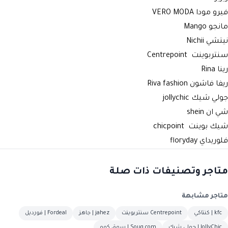
فيرو مودا VERO MODA
مانجو Mango
نيتشي Nichii
سنتربوينت Centrepoint
رينا Rina
ريفا فاشون Riva fashion
جولي شيك jollychic
شي ان shein
شيك بوينت chicpoint
فلوريداي floryday
متاجر وتصنيفات ذات صلة
متاجر مشابهة
kfc | كنتاكي
Centrepoint سنتربوينت
jahez | جاهز
Fordeal | فورديل
JollyChic | جولي شيك
Souq com | سوق كوم