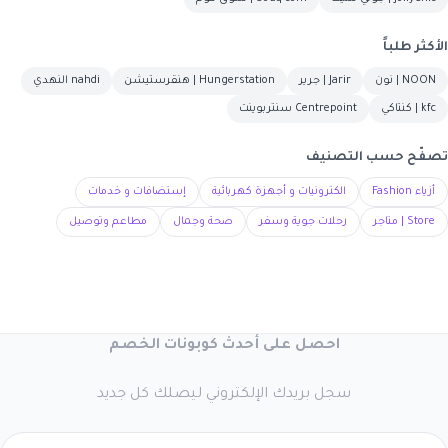
الأكثر طلباً
NOON | نون
Jarir | جرير
Hungerstation | هنقرستيشن
nahdi النهدي
kfc | كنتاكي
Centrepoint سنتربوينت
تصفّح حسب التصنيف
أزياء Fashion
الكترونيات و أجهزة كهربائية
إستضافات و خدمات
Store | متاجر
رحلات جوية وسفر
صحة وجمال
مطاعم وتوصيل
احصل على أحدث كوبونات الخصم
سجل بريدك الإلكتروني ليصلك كل جديد