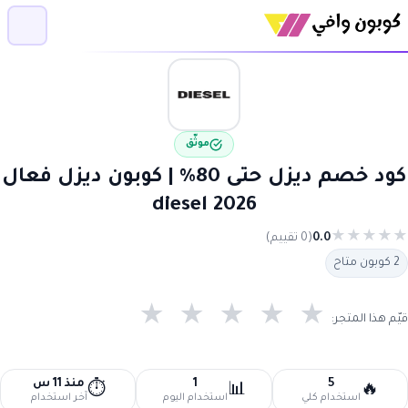
موثّق
كود خصم ديزل حتى 80% | كوبون ديزل فعال
2026 diesel
★
★
★
★
★
0.0
(0 تقييم)
2 كوبون متاح
★
★
★
★
★
قيّم هذا المتجر:
5
1
منذ 11 س
⏱️
📊
🔥
استخدام كلي
استخدام اليوم
آخر استخدام