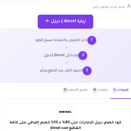
فريق تحرير كوبون وافي
زيارة diesel | ديزل ←
اختر الكوبون واضغط
نسخ الكود
1
←
توجه إلى
diesel | ديزل
2
←
الصق الكود عند
الدفع
ووفّر
3
منتجات
0
تقييم الأعضاء
0
كوبونات
2
كود خصم ديزل الإمارات حتى 80% + 10% خصم إضافي على كافة
القطع diesel uae