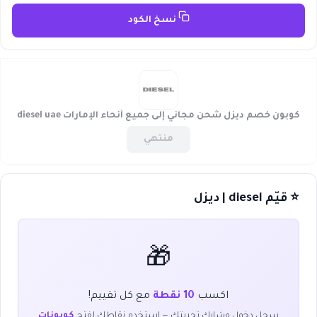
نسخ الكود
كوبون خصم ديزل شحن مجاني إلى جميع أنحاء الإمارات diesel uae
منتهي
⭐ قيّم diesel | ديزل
🎁
اكسب
10 نقطة
مع كل تقييم!
سجل دخول وشارك تجربتك — استخدم نقاطك لفتح
كوبونات