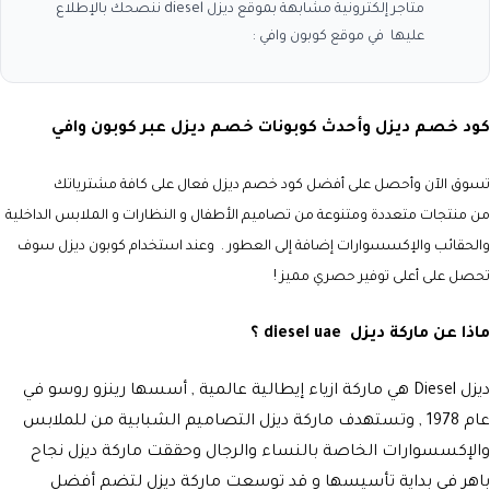
متاجر إلكترونية مشابهة بموقع ديزل diesel ننصحك بالإطلاع
عليها في موقع كوبون وافي :
كود خصم ديزل وأحدث كوبونات خصم ديزل عبر كوبون وافي
تسوق الآن وأحصل على أفضل كود خصم ديزل فعال على كافة مشترياتك
من
منتجات متعددة ومتنوعة من تصاميم الأطفال و النظارات و الملابس الداخلية
والحقائب والإكسسوارات إضافة إلى العطور . وعند استخدام كوبون ديزل سوف
تحصل على أعلى توفير حصري مميز !
ماذا عن ماركة ديزل diesel uae ؟
ديزل
Diesel
هي ماركة ازياء إيطالية عالمية , أسسها رينزو روسو في
عام 1978 , وتستهدف ماركة ديزل التصاميم الشبابية من للملابس
والإكسسوارات الخاصة بالنساء والرجال وحققت ماركة ديزل نجاح
باهر في بداية تأسيسها و قد توسعت ماركة ديزل لتضم أفضل