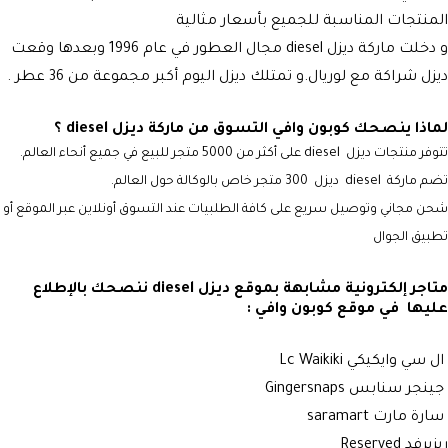
المنتجات المناسبة للجميع بأسعار مثالية
و دخلت ماركة ديزل
diesel مجال
العطور في عام 1996 وبعدها وقعت
ديزل شراكة مع لوريال.و تمتلك ديزل اليوم أكبر مجموعة من 36 عطر .
لماذا ينصحك كوبون وافي التسوق من ماركة ديزل diesel ؟
تتوفر منتجات ديزل
diesel
على أكثر من 5000 متجر للبيع في جميع أنحاء العالم.
تضم ماركة
diesel
ديزل 300 متجر خاص بالوكالة حول العالم.
شحن مجاني وتوصيل سريع على كافة الطلبيات عند التسوق أونلاين عبر الموقع أو
تطبيق الجوال
متاجر إلكترونية مشابهة بموقع ديزل diesel ننصحك بالإطلاع
عليها في موقع كوبون وافي :
ال سي وايكيكي ‏Lc Waikiki
جينجر سنابس Gingersnaps
سارة مارت saramart
ريزيرفد Reserved