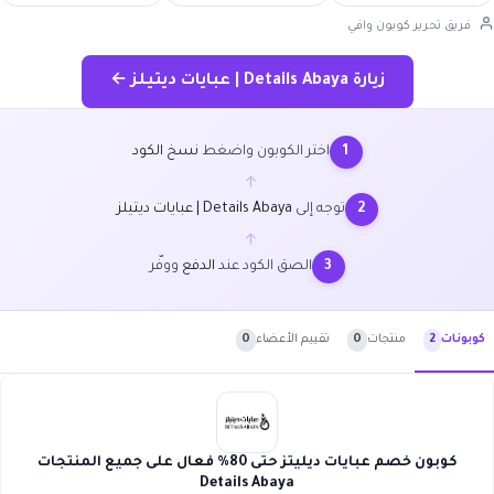
فريق تحرير كوبون وافي
زيارة Details Abaya | عبايات ديتيلز ←
اختر الكوبون واضغط
نسخ الكود
1
←
توجه إلى
Details Abaya | عبايات ديتيلز
2
←
الصق الكود عند
الدفع
ووفّر
3
منتجات
0
تقييم الأعضاء
0
كوبونات
2
كوبون خصم عبايات ديليتز حتى 80% فعال على جميع المنتجات
Details Abaya