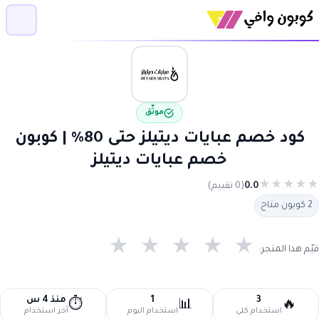
موثّق
كود خصم عبايات ديتيلز حتى 80% | كوبون
خصم عبايات ديتيلز
★
★
★
★
★
0.0
(0 تقييم)
2 كوبون متاح
★
★
★
★
★
قيّم هذا المتجر:
3
1
منذ 4 س
⏱️
📊
🔥
استخدام كلي
استخدام اليوم
آخر استخدام