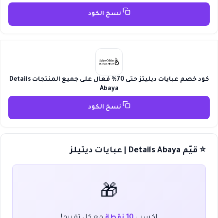
نسخ الكود
كود خصم عبايات ديليتز حتى 70% فعال على جميع المنتجات Details
Abaya
نسخ الكود
⭐ قيّم Details Abaya | عبايات ديتيلز
🎁
اكسب
10 نقطة
مع كل تقييم!