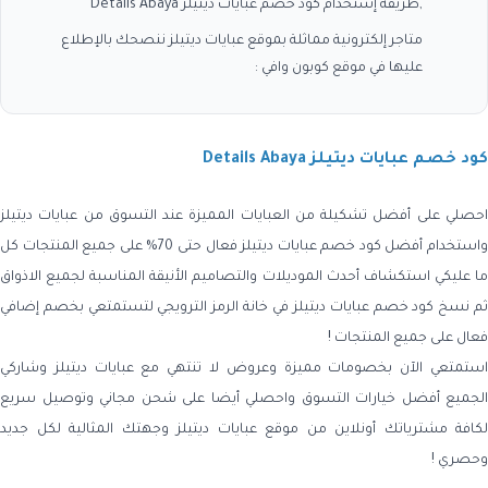
,طريقة إستخدام كود خصم عبايات ديتيلز Details Abaya
متاجر إلكترونية مماثلة بموقع عبايات ديتيلز ننصحك بالإطلاع
عليها في موقع كوبون وافي :
كود خصم عبايات ديتيلز Details Abaya
احصلي على أفضل تشكيلة من العبايات المميزة عند التسوق من عبايات ديتيلز
واستخدام أفضل كود خصم عبايات ديتيلز فعال حتى 70% على جميع المنتجات كل
ما عليكي استكشاف أحدث الموديلات والتصاميم الأنيقة المناسبة لجميع الاذواق
ثم نسخ كود خصم عبايات ديتيلز في خانة الرمز الترويجي لتستمتعي بخصم إضافي
فعال على جميع المنتجات !
استمتعي الآن بخصومات مميزة وعروض لا تنتهي مع عبايات ديتيلز وشاركي
الجميع أفضل خيارات التسوق واحصلي أيضا على شحن مجاني وتوصيل سريع
لكافة مشترياتك أونلاين من موقع عبايات ديتيلز وجهتك المثالية لكل جديد
وحصري !