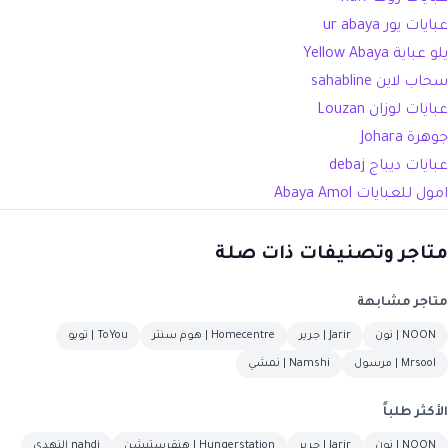
عبايات يور ur abaya
يلو عباية Yellow Abaya
سحاب لاين sahabline
عبايات لوزان Louzan
جوهرة Johara
عبايات ديباج debaj
امول للعبايات
Abaya Amol
متاجر وتصنيفات ذات صلة
متاجر مشابهة
NOON | نون
Jarir | جرير
Homecentre | هوم سنتر
ToYou | تويو
Mrsool | مرسول
Namshi | نمشي
الأكثر طلباً
NOON | نون
Jarir | جرير
Hungerstation | هنقرستيشن
nahdi النهدي