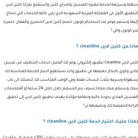
سهلة وسريعة لخدمة مميزة للغسيل وللدراي كلين واستمتع بمزايا كلين لاين
التطبيق الأول في الممكلة العربية السعودية الذي يلبي كافة الخدمات التي تحتاج
إليها وبسعر موفر عند استخدام كوبون خصم كلين لاين الحصري والفعال حصريا
عبر كوبون وافي !
ماذا عن كلين لاين
cleanline ؟
كلين لاين
cleanline تطبيق إلكتروني يوفر لك أفضل خدمات التنظيف من غسيل
عادي وكوي بالبخار
جميعها في تطبيق واحد تستطيع اختيار الخدمة المناسبة لك
بسهولة وسرعة بثلاث كبسات فقط وفي الوقت المناسب لك لنصلك الى باب
بيتك ونستلم منك مجانا زسزف يتم التسليم خلال خلال 24 ساعة أو أقللخدمات
الغسيل العادي بجودة عالية ونظافة مؤكدة يهدف تطبيق كلين لاين إلى تحقيق
الراحة الحقيقية لك وبضغطة زر !
لماذا عليك اختيار خدمة كلين لاين cleanline ؟
يضمن لك تطبيق كلين لاين حصولك
على غسيل نظيف 100٪ وراحة بال مؤكدة !