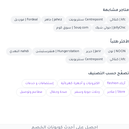
متاجر مشابهة
kfc | كنتاكي
Centrepoint سنتربوينت
jahez | جاهز
Fordeal | فورديل
JollyChic | جولي شيك
Souq com | سوق كوم
الأكثر طلباً
NOON | نون
Jarir | جرير
Hungerstation | هنقرستيشن
nahdi النهدي
kfc | كنتاكي
Centrepoint سنتربوينت
تصفّح حسب التصنيف
أزياء Fashion
الكترونيات و أجهزة كهربائية
إستضافات و خدمات
Store | متاجر
رحلات جوية وسفر
صحة وجمال
مطاعم وتوصيل
احصل على أحدث كوبونات الخصم