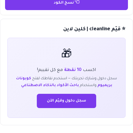
نسخ الكود
⭐ قيّم cleanline | كلين لاين
🎁
اكسب
10 نقطة
مع كل تقييم!
سجل دخول وشارك تجربتك — استخدم نقاطك لفتح
كوبونات
بريميوم
واستخدام
باحث الأكواد بالذكاء الاصطناعي
سجل دخول وقيّم الآن