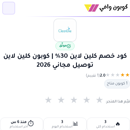
موثّق
كود خصم كلين لاين 30% | كوبون كلين لاين
توصيل مجاني 2026
★
★
★
★
★
2.0
(1 تقييم)
1 كوبون متاح
★
★
★
★
★
قيّم هذا المتجر:
3
3
منذ 6 س
⏱️
📊
🔥
استخدام كلي
استخدام اليوم
آخر استخدام