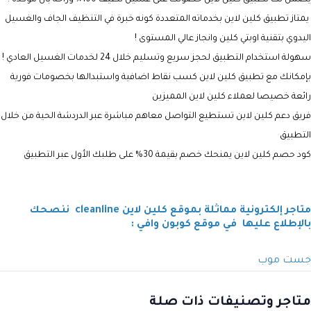
يمتاز تطبيق كلين لاين بخدماته المتعددة كونه خبرة في
التنظيف الجاف والغسيل
اليدوي بتقنية اوبتي كلين وانجاز عالي المستوى !
سهولة استخدام التطبيق لحجز سريع وتسليم خلال 24 لخدمات الغسيل العادي !
بإمكانك مع تطبيق كلين لاين كسب نقاط اضافية واستبدالها بخصومات فورية
رائعة خصيصا لعملاء كلين لاين المميزين
فريق دعم كلين لاين تستطيع التواصل معاهم مباشرة عبر الدردشة الحية من خلال
التطبيق
كود حصم كلين لاين يمنحك خصم بقيمة 30% على طلبك الأول عبر التطبيق
متاجر إلكترونية مماثلة بموقع كلين لاين cleanline ننصحك
بالإطلاع عليها في موقع كوبون وافي :
جست موب
متاجر وتصنيفات ذات صلة