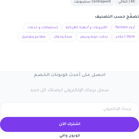
kfc | كنتاكي
Centrepoint سنتربوينت
تصفّح حسب التصنيف
أزياء Fashion
الكترونيات و أجهزة كهربائية
إستضافات و خدمات
Store | متاجر
رحلات جوية وسفر
صحة وجمال
مطاعم وتوصيل
احصل على أحدث كوبونات الخصم
سجل بريدك الإلكتروني ليصلك كل جديد
اشترك الآن
كوبون وافي