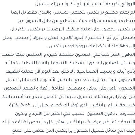
الروائح الكريهة تسبب الانزعاج لك ولاسرتك بالمنزل
لم يهتم مصنع برايتكس بتطهير الملابس والايدى فقط بل ايضا
بتنظيف وتعقيم منزلك حيث تستطيع من خلال التسوق عبر
برايتكس الحصول على منتج منظف الارضيات برايتكس الذى ياتى
بافضل الروائح (اللافندر / العود /الحرم المكى و غيرها ) بخصم يصل
إلى 65% عند استخدامك برومو كود برايتكس .
الدهون المتراكمة علي الصحون مشكلة كبيرة و التخلص منها متعب
و سائل الصابون العادي لا يعطيك النتيجة الرائعة للتنظيف كما أنه
يأذي أيدك و يسبب الحساسية ، لا قلق بعد اليوم لأن عملية تنظيف
الصحون سوف تكون ممتعة نع برايتكس لأنه يوفر لك سائل غسيل
الصحون الآمن على يديكي و يعطيكي نظافة رائعة و تطهير للصحون
من أى جراثيم يمكنك الحصول علية الآن بأفضل سعر عند أستخدامك
قسيمة شراء برايتكس الذي توفر لك خصم يصل إلى 65 % لفترة
محدودة ، دهون الصحون تسبب لكي الكثير من الانزعاج وتكون
النتيجة دائما غير مرضية ، برايتكس يهتم بكل ما يخص نظافة منزلك
حيث انتج سائل غسيل الصحون برايتكس الذى يقضى على جميع