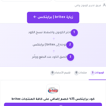
فريق تحرير كوبون وافي
زيارة britex | برايتكس ←
اختر الكوبون واضغط
نسخ الكود
1
←
توجه إلى
britex | برايتكس
2
←
الصق الكود عند
الدفع
ووفّر
3
منتجات
0
تقييم الأعضاء
0
كوبونات
3
كود برايتكس 15% خصم إضافي على كافة المنتجات britex