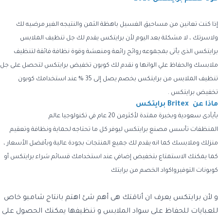
إذا كنت تعانين من مساحيق الغسيل باهظة الثمن والنتيجه الغير مرضيه لك
ولاسرتك ، لا مشكلة بعد اليوم لأن برايتكس يقدم لك جل تنظيف الملابس
برايتكس الذى يأتى بمجموعه روائح رائعة ومنعشة وقوة نظافة فائقة لتنظيف
ملابسك والحفاظ علي الوانها و نقدم لك كوبون تخفيض برايتكس لتحصل على جل
تنظيف الملابس من برايتكس بخصم يصل إلى 35 % عند استخدامك كوبون
تخفيض برايتكس .
ماذا عن Britex برايتكس
بأيآدى سعودية وبخبرة ممتدة لأكثرمن 20 عام في تكنولوجيا عالم
المنظفات تأسس مصنع برايتكس ليوفر كل ما تحتاجه لحماية ونظافة وتعقيم
منزلك وملابسك كما انه يقدم لك جميع المنتجات بجودة عالية وبأفضل الأسعار ،
كما يمكنك الاستمتاع بتخفيض إضافي عند استخدامك قسائم شراء برايتكس أو
كوبونات التوفيرواكواد الخصم من برايتك
و لأن برايتكس يعرف ان أناقتك هى أهم شئ اهتم بانتاج شامبو خاص
للعبايات للحفاظ على سواد الملابس و تنظيفها يمكنك الحصول على