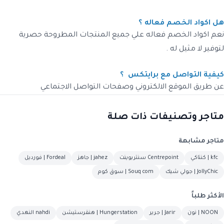
هل اكواد الخصم فعاله ؟
نعم اكواد الخصم فعاله علي جميع المنتجات المطروحة حصرية
لتوفير لا مثيل له .
كيفية التواصل مع برايتكس ؟
عن طريق الموقع الالكتروني وصفحات التواصل الاجتماعي
متاجر وتصنيفات ذات صلة
متاجر مشابهة
kfc | كنتاكي
Centrepoint سنتربوينت
jahez | جاهز
Fordeal | فورديل
JollyChic | جولي شيك
Souq com | سوق كوم
الأكثر طلباً
NOON | نون
Jarir | جرير
Hungerstation | هنقرستيشن
nahdi النهدي