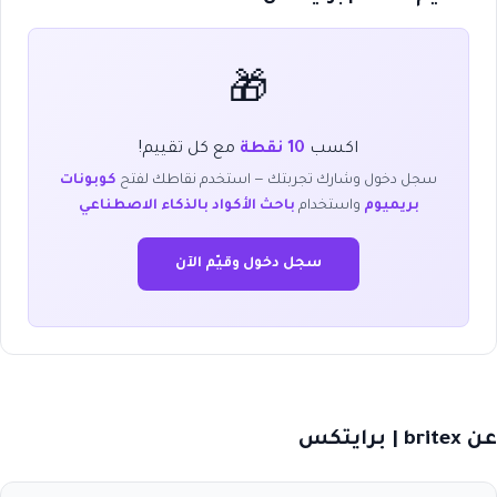
🎁
اكسب
10 نقطة
مع كل تقييم!
سجل دخول وشارك تجربتك — استخدم نقاطك لفتح
كوبونات
بريميوم
واستخدام
باحث الأكواد بالذكاء الاصطناعي
سجل دخول وقيّم الآن
عن britex | برايتكس