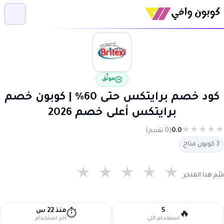
موثّق
كود خصم برايتكس حتى 60% | كوبون خصم
برايتكس أعلى خصم 2026
★
★
★
★
★
0.0
(0 تقييم)
3 كوبون متاح
★
★
★
★
★
قيّم هذا المتجر:
5
منذ 22 س
⏱️
🔥
استخدام كلي
آخر استخدام