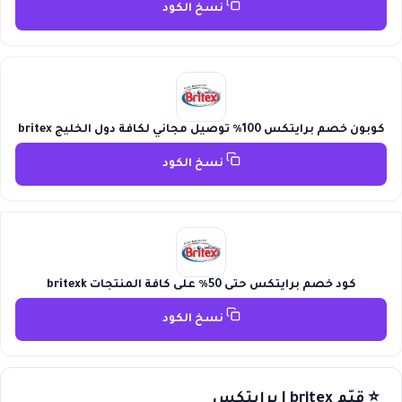
نسخ الكود
كوبون خصم برايتكس 100٪ توصيل مجاني لكافة دول الخليج britex
نسخ الكود
كود خصم برايتكس حتى 50٪ على كافة المنتجات britexk
نسخ الكود
⭐ قيّم britex | برايتكس