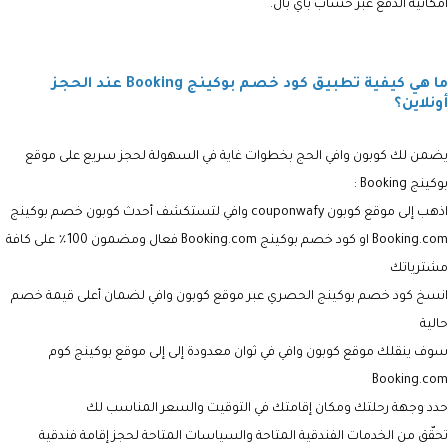
امكانية الدفع عبر حساب باي بال.
ما هي كيفية تطبيق كود خصم بوكينج Booking عند الحجز
أونلاين؟
يضمن لك كوبون وافي الحج بخطوات غاية في السهولة لحجز سريع على موقع
بوكينج Booking :
اذهب إلى موقع كوبون couponwafy وافي لتستكشف أحدث كوبون خصم بوكينج
Booking.com او كود خصم بوكينج Booking.com فعال ومضمون 100٪ على كافة
مشترياتك
انسخ كود خصم بوكينج الحصري عبر موقع كوبون وافي لضمان أعلى قيمة خصم
حالية
سوف ينقلك موقع كوبون وافي في ثوان معدودة إلى
إلى موقع بوكينج كوم
Booking.com
حدد وجهة رحلتك ومكان إقامتك في التوقيت والسعر المناسب لك
تحقّق من الخدمات الفندقية المتاحة والسياسات المتاحة لحجز إقامة فندقية