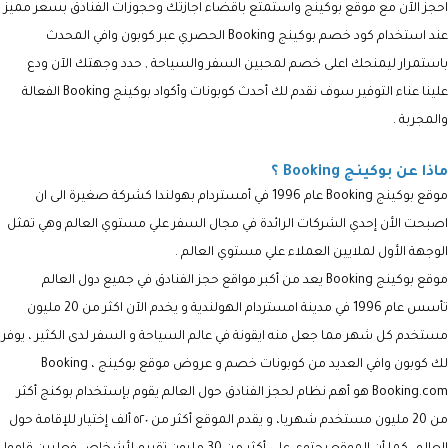
احجز الآن مع موقع بوكينج واستمتع باقضاء اجازتك وحجوزات الفنادق بسعر مميز
عند استخدام كود خصم بوكينج
Booking
الحصري عبر كوبون وافي المحدث
باستمرار ليمنحك اعلى خصم لمحبين السفر والسياحة , حدد وجهتك الآن ودع
علينا عناء التوفير سوف نقدم لك أحدث
كوبونات وأكواد بوكينج
Booking
الفعالة
والمجربة .
ماذا عن بوكينج Booking ؟
موقع بوكينج Booking عام 1996 في أمستردام بهولندا كشركة صغيرة الى ان
اصبحت الأن إحدي الشركات الرائدة في مجال السفر علي مستوي العالم وهي تمثل
الوجهة الأول لملايين العملاء علي مستوي العالم .
موقع بوكينج Booking يعد من أكبر مواقع حجز الفنادق في جميع دول العالم
تأسس عام 1996 في مدينة امستردام الهولندية و يخدم الآن اكثر من 20 مليون
مستخدم كل شهر مما جعل منه ايقونة في عالم السياحة و السفر لدى الكثير ، يوفر
لك كوبون وافي العديد من كوبونات خصم و عروض موقع بوكينج Booking ،
Booking.com هو أهم نظام لحجز الفنادق حول العالم يقوم بإستخدام بوكنج أكثر
من 20 مليون مستخدم شهريا، و يقدم الموقع أكثر من ٥٢٠ ألف إختيار للإقامة حول