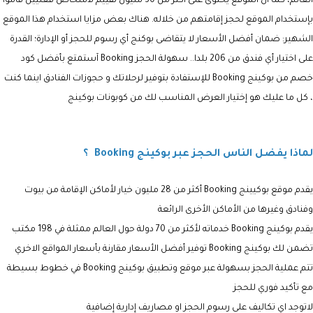
العالم، كما أن الموقع يحتوى على أكثر من 30 مليون تقييم لأشخاص فعليين قاموا
بإستخدام الموقع لحجز إقامتهم من خلاله. هناك بعض مزايا استخدام هذا الموقع
الشهير: ضمان أفضل الأسعار لا يتقاضى بوكنج أي رسوم للحجز أو الإدارة؛ القدرة
على اختيار أي فندق من 206 بلدا.. سهولة الحجز Booking آستمتع بأفضل كود
خصم من بوكينج Booking للإستفادة بتوفير لرحلاتك و حجوزات الفنادق اينما كنت
، كل ما عليك هو إختيار العرض المناسب لك من كوبونات بوكينج
لماذا يفضل الناس الحجز عبر بوكينج Booking ؟
يقدم موقع بوكيينج Booking أكثر من 28 مليون خيار لأماكن الإقامة من بيوت
وفنادق وغيرها من الأماكن الأخرى الرائعة
يقدم بوكينج Booking خدماته لأكثر من 70 دولة حول العالم ممثلة في 198 مكتب
تضمن لك بوكينج Booking توفير أفضل الأسعار مقارنة بأسعار المواقع الاخري
تتم عملية الحجز بسهولة عبر موقع وتطبيق بوكينج Booking في خطوط بسيطة
مع تأكيد فوري للحجز
لاتوجد اي تكاليف على رسوم الحجز او مصاريف إدارية إضافية