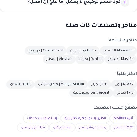
كود خصم بوكينج لا يعمل. ما عليّ أن أفعل؟
متاجر وتصنيفات ذات صلة
متاجر مشابهة
Almosafer المسافر
gathern | جاذر إن
Careem now | كريم ناو
Musafir | مسافر
Rehlat | رحلات
Almatar | المطار
الأكثر طلباً
NOON | نون
Jarir | جرير
Hungerstation | هنقرستيشن
nahdi النهدي
kfc | كنتاكي
Centrepoint سنتربوينت
تصفّح حسب التصنيف
أزياء Fashion
الكترونيات و أجهزة كهربائية
إستضافات و خدمات
Store | متاجر
رحلات جوية وسفر
صحة وجمال
مطاعم وتوصيل