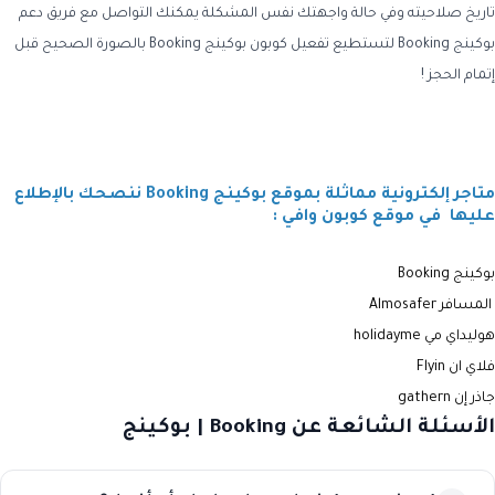
تاريخ صلاحيته وفي حالة واجهتك نفس المشكلة يمكنك التواصل مع فريق دعم
بوكينج Booking لتستطيع تفعيل كوبون بوكينج Booking بالصورة الصحيح قبل
إتمام الحجز !
متاجر إلكترونية مماثلة بموقع بوكينج Booking ننصحك بالإطلاع
عليها في موقع كوبون وافي :
بوكينج Booking
المسافر Almosafer
هوليداي مي holidayme
فلاي ان
Flyin
جاذر إن gathern
الأسئلة الشائعة عن Booking | بوكينج