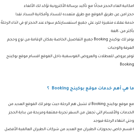
امكانية الغاء الحجز مجانًا مع تأكيد برسالة الأكترونية تؤكد لك الألغاء
حجز امن عن طريق الموقع مع طرق متعدده للسداد وأمكانية السداد نقدا
خدمة عملاء متميزة للرد علي جميع استفسارتكم سواء عند الحجز او في اثناء الرحلةً
بأكثر من ٤٠لغة
يوفر لك بوكينج Booking جميع التفاصيل الخاصة بمكان الإقامة من نوع وحجم
الغرفة والوجبات
توفر عروض للعطلات والعروض الموسمية داخل الموقع اقسام موقع بوكينج
Booking
ما هي أهم خدمات موقع بوكينج Booking ؟
مع موقع بوكينج Booking لا تشيل هم الرحلة حيث يوفر لك الموقع العديد من
الخدمات والأقسام التي تجعل من السفر تجربة ممتعة ومريحة من بداية الحجز
وحتي انتهاء الرحلة فيوجد
١-قسم خاص بحجوزات الطيران مع العديد من شركات الطيران العالمية الأفضل