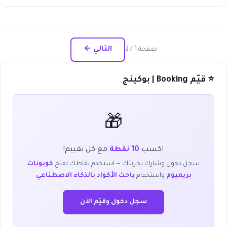
التالي ←
صفحة 1 / 2
⭐ قيّم Booking | بوكينج
🎁
اكسب
10 نقطة
مع كل تقييم!
سجل دخول وشارك تجربتك — استخدم نقاطك لفتح
كوبونات
بريميوم
واستخدام
باحث الأكواد بالذكاء الاصطناعي
سجل دخول وقيّم الآن