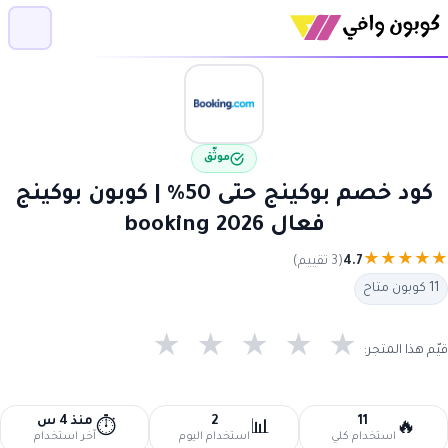
موثّق
كود خصم بوكينج حتى 50% | كوبون بوكينج
فعال 2026 booking
★
★
★
★
★
4.7
(3 تقييم)
11 كوبون متاح
★
★
★
★
★
قيّم هذا المتجر:
11
2
منذ 4 س
⏱️
📊
🔥
استخدام كلي
استخدام اليوم
آخر استخدام