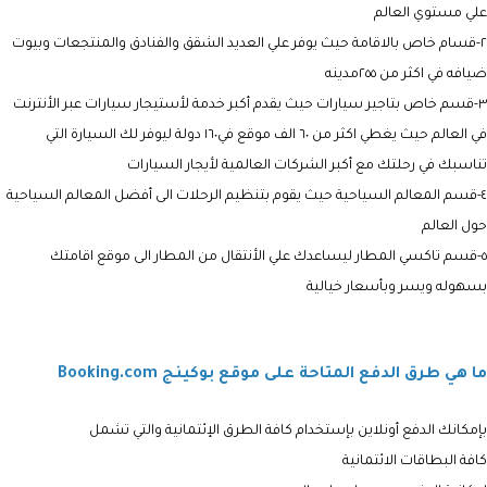
علي مستوي العالم
٢-قسام خاص بالاقامة حيث يوفر علي العديد الشقق والفنادق والمنتجعات وبيوت
ضيافه في اكثر من ٢٥٥مدينه
٣-قسم خاص بتاجير سيارات حيث يقدم أكبر خدمة لأستيجار سيارات عبر الأنترنت
في العالم حيث يغطي اكثر من ٦٠ الف موقع في١٦٠ دولة ليوفر لك السيارة التي
تناسبك في رحلتك مع أكبر الشركات العالمية لأيجار السيارات
٤-قسم المعالم السياحية حيث يقوم بتنظيم الرحلات الى أفضل المعالم السياحية
حول العالم
٥-قسم تاكسي المطار ليساعدك علي الأنتقال من المطار الى موقع اقامتك
بسهوله ويسر وبأسعار خيالية
ما هي طرق الدفع المتاحة على موقع بوكينج Booking.com
بإمكانك الدفع أونلاين بإستخدام كافة الطرق الإئتمانية والتي تشمل
كافة البطاقات الائتمانية