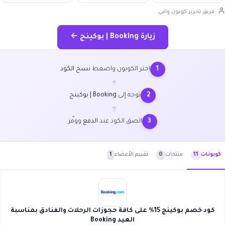
فريق تحرير كوبون وافي
زيارة Booking | بوكينج ←
اختر الكوبون واضغط
نسخ الكود
1
←
توجه إلى
Booking | بوكينج
2
←
الصق الكود عند
الدفع
ووفّر
3
منتجات
0
تقييم الأعضاء
1
كوبونات
11
كود خصم بوكينج 15% على كافة حجوزات الرحلات والفنادق بمناسبة
العيد Booking