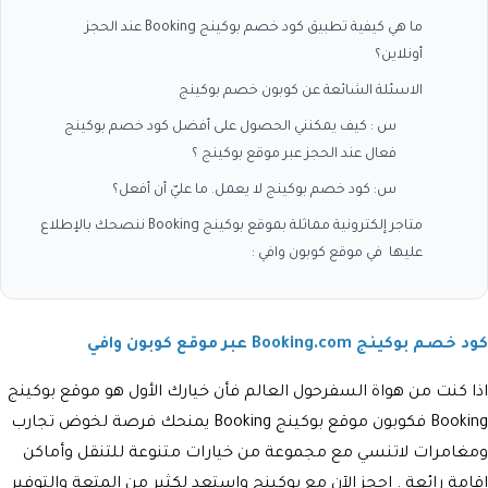
ما هي كيفية تطبيق كود خصم بوكينج Booking عند الحجز
أونلاين؟
الاسئلة الشائعة عن كوبون خصم بوكينج
س : كيف يمكنني الحصول على أفضل كود خصم بوكينج
فعال عند الحجز عبر موقع بوكينج ؟
س: كود خصم بوكينج لا يعمل. ما عليّ أن أفعل؟
متاجر إلكترونية مماثلة بموقع بوكينج Booking ننصحك بالإطلاع
عليها في موقع كوبون وافي :
كود خصم بوكينج Booking.com عبر موقع كوبون وافي
اذا كنت من هواة السفرحول العالم فأن خيارك الأول هو موقع بوكينج
Booking فكوبون موقع بوكينج Booking يمنحك فرصة لخوض تجارب
ومغامرات لاتنسي مع مجموعة من خيارات متنوعة للتنقل وأماكن
اقامة رائعة . احجز الآن مع بوكينج واستعد لكثير من المتعة والتوفير