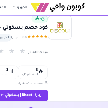
الكوبونات
المت
موثّق
كود خصم بسكوتي حتى 80% | كوبون بسكوتي أعلى خصم 26
★
★
★
★
★
5.0
(1 تقييم)
1 كوبون متاح
★
★
★
قيّم هذا المتجر:
3
3
📊
🔥
استخدام كلي
استخدام
فريق تحرير كوبون وافي
زيارة Biscoti | بسكوتي ←