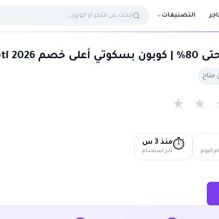
التصنيفات
اجر
20 Biscoti
★
★
منذ 3 س
⏱️
 اليوم
آخر استخدام