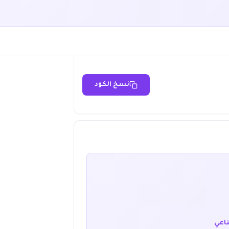
نسخ الكود
ناعي