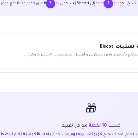
←
←
نسخ الكود
توجه إلى
Biscoti | بسكوتي
الصق الكود عند
الدفع
ووفّر
3
2
🎁
اكسب
10 نقطة
مع كل تقييم!
ستخدم نقاطك لفتح
كوبونات بريميوم
واستخدام
باحث الأكواد بالذكاء الاصط