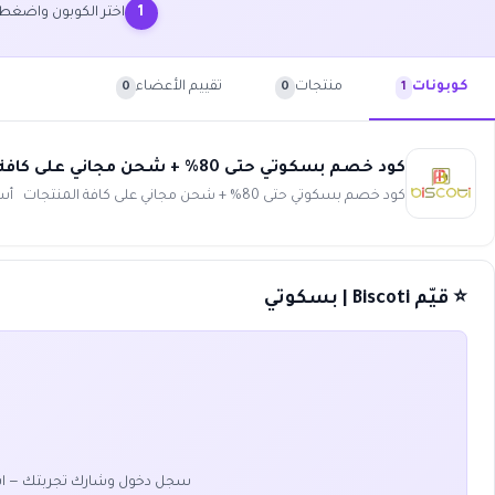
اختر الكوبون واضغط
1
منتجات
تقييم الأعضاء
كوبونات
0
0
1
كود خصم بسكوتي حتى 80% + شحن مجاني على كافة المنتجات Biscoti
كود خصم بسكوتي حتى 80% + شحن مجاني على كافة المنتجات أستمتع بأقوى عروض بسكوتي و أفضل التخفيضات الحصرية وكود ...
⭐ قيّم Biscoti | بسكوتي
سجل دخول وشارك تجربتك — ا