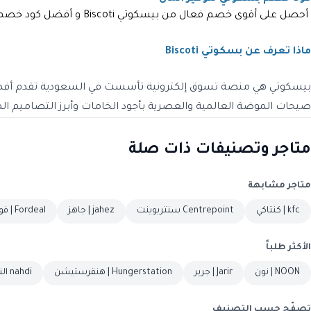
أحصل على أقوى خصم فعال من بيسكوتي Biscoti و أفضل كود خصم بسكوتي مجرب على كافة المنتجات المتاحة داخل المتجر ليمنحك أفضل توفير وأعلى خصم حصريا عبر كوبون وافي .
ماذا تعرف عن بسكوتي Biscoti
بيسكوتي هي منصة تسوق إلكترونية تأسست في السعودية تقدم أفضل
صيحات الموضة العالمية والعصرية بأجود الخامات وأبرز التصاميم المن
متاجر وتصنيفات ذات صلة
متاجر مشابهة
kfc | كنتاكي
Centrepoint سنتربوينت
jahez | جاهز
Fordeal | فورديل
الأكثر طلباً
NOON | نون
Jarir | جرير
Hungerstation | هنقرستيشن
nahdi النهدي
تصفّح حسب التصنيف