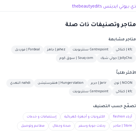
ذي بيوتي ايديتس thebeautyedits
متاجر وتصنيفات ذات صلة
متاجر مشابهة
kfc | كنتاكي
Centrepoint سنتربوينت
jahez | جاهز
Fordeal | فورديل
JollyChic | جولي شيك
Souq com | سوق كوم
الأكثر طلباً
NOON | نون
Jarir | جرير
Hungerstation | هنقرستيشن
nahdi النهدي
kfc | كنتاكي
Centrepoint سنتربوينت
تصفّح حسب التصنيف
أزياء Fashion
الكترونيات و أجهزة كهربائية
إستضافات و خدمات
Store | متاجر
رحلات جوية وسفر
صحة وجمال
مطاعم وتوصيل