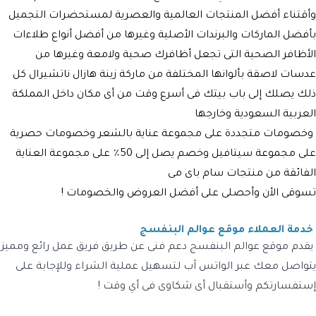
وأقتناء أفضل المنتجات العالمية والعصرية لمستحضرات التجميل
بأفضل الماركات والبرندات الأصلية وغيرها من أفضل أنواع طلاءات
الأظافر الصحية التى تجعل أظافرك صحية ولامعة وغيرها من
عدسات لاصقة بألوانها المختلفة من ماركة زينة هازال ناتشيرال كل
ذلك يصلك إلى باب بيتك فى أسرع وقت من أى مكان داخل المملكة
العربية السعودية وخارجها
وخصومات متجددة على مجموعة عناية بالشعر وخصومات حصرية
على مجموعة سيتافيل وخصم يصل إلى 50٪ على مجموعة العناية
الفائقة من منتجات سام باى مى
تسوقى الأن وأحصلى على أفضل العروض والخصومات !
خدمة العملاء موقع عوالم البنفسج
يقدم موقع عوالم البنفسج دعم فنى عن طريق فريق عمل رائع ومميز
يتواصل معك عبر الواتس آب لتسهيل عملية الشراء وللإجابة على
إستفسارتكم وأستقبال أى شكاوى فى أي وقت !