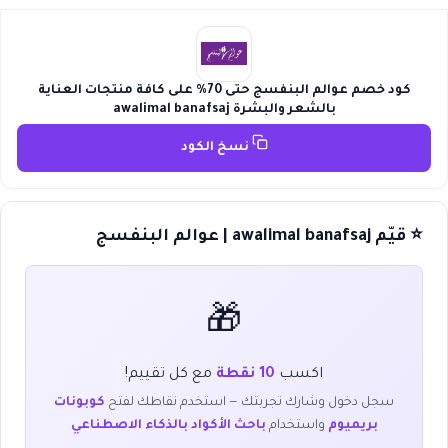
كود خصم عوالم البنفسج حتى 70% على كافة منتجات العناية
بالشعر والبشرة awalimal banafsaj
نسخ الكود
⭐ قيّم awalimal banafsaj | عوالم البنفسج
🎁
اكسب
10 نقطة
مع كل تقييم!
سجل دخول وشارك تجربتك — استخدم نقاطك لفتح
كوبونات
بريميوم
واستخدام
باحث الأكواد بالذكاء الاصطناعي