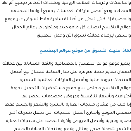
والماسكات وكريمات العلاقة الزوجية وطلاءات الأظافر بجميع ألوانها
المختلفة وبيع أفضل ماركات العدسات بجميع ألوانها المختلفة
والعصرية إذا كنتى تبحثى عن أطلالة ساحرة فقط تسوقى عبر موقع
عوالم البنفسج ليصلك كل ماهو جديد ومتطور فى عالم الجمال
والسعى لإرضاء عملائة تسوق الأن وحمل التطبيق
لماذا عليك التسوق من موقع عوالم البنفسج
يتميز موقع عوالم البنفسج بالمصداقية والثقة المتبادلة بين عملائة
لضمان تقديم خدمة متوفرة على مدار الساعة لضمان بيع أفضل
المنتجات بجودة عالية وبأفضل الماركات العالمية الشهيرة
عوالم البنفسج مختص ببيع جميع مستحضرات التجميل بجودة
أحترافية وبأسعار تنافسية وعروض وخصومات لاحصر لها
إذا كنت من عشاق منتجات العناية بالبشرة والشعر والجسم فقط
تصفحى الموقع وأختارى أفضل المنتجات التى تجعل بشرتك أكثر
نضارة وحيوية وأفضل العروض وأكواد الخصم على منتجات العناية
بالشعر لتجعلة صحي ومثالى ولامع ومنتجات العناية بالجسم