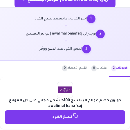
زيارة awalimal banafsaj | عوالم البنفسج ←
اختر الكوبون واضغط
نسخ الكود
1
←
توجه إلى
awalimal banafsaj | عوالم البنفسج
2
←
الصق الكود عند
الدفع
ووفّر
3
منتجات
0
تقييم الأعضاء
0
كوبونات
2
كوبون خصم عوالم البنفسج 100% شحن مجاني على كل الموقع
awalimal banafsaj
نسخ الكود