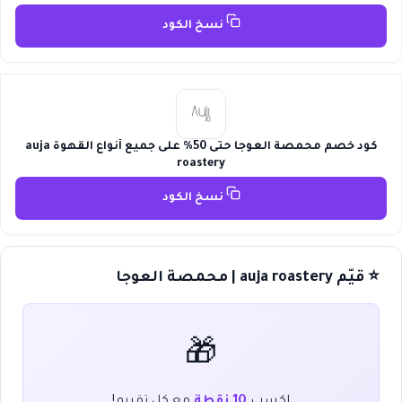
نسخ الكود
كود خصم محمصة العوجا حتى 50% على جميع أنواع القهوة auja
roastery
نسخ الكود
⭐ قيّم auja roastery | محمصة العوجا
🎁
اكسب
10 نقطة
مع كل تقييم!