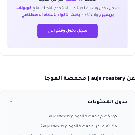
سجل دخول وشارك تجربتك — استخدم نقاطك لفتح
كوبونات
بريميوم
واستخدام
باحث الأكواد بالذكاء الاصطناعي
سجل دخول وقيّم الآن
عن auja roastery | محمصة العوجا
جدول المحتويات
كود خصم محمصة العوجا auja roastery
ماذا تعرف عن محمصة العوجا auja roastery ؟