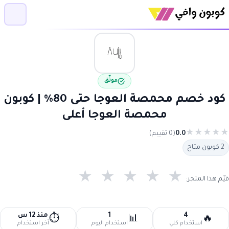
موثّق
كود خصم محمصة العوجا حتى 80% | كوبون
محمصة العوجا أعلى
★
★
★
★
★
0.0
(0 تقييم)
2 كوبون متاح
★
★
★
★
★
قيّم هذا المتجر:
4
1
منذ 12 س
⏱️
📊
🔥
استخدام كلي
استخدام اليوم
آخر استخدام