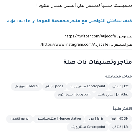
تحميصها محلياً لتحصل على أفضل فنجان قهوة !
كيف يمكنني التواصل مع متجر محمصة العوجا auja roastery
عبر تويتر : https://twitter.com/Aujacafe
عبر انستقرام :
https://www.instagram.com/Aujacafe/
متاجر وتصنيفات ذات صلة
متاجر مشابهة
kfc | كنتاكي
Centrepoint سنتربوينت
jahez | جاهز
Fordeal | فورديل
JollyChic | جولي شيك
Souq com | سوق كوم
الأكثر طلباً
NOON | نون
Jarir | جرير
Hungerstation | هنقرستيشن
nahdi النهدي
kfc | كنتاكي
Centrepoint سنتربوينت