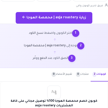
فريق تحرير كوبون وافي
زيارة auja roastery | محمصة العوجا ←
اختر الكوبون واضغط
نسخ الكود
1
←
توجه إلى
auja roastery | محمصة العوجا
2
←
الصق الكود عند
الدفع
ووفّر
3
منتجات
0
تقييم الأعضاء
0
كوبونات
2
كوبون خصم محمصة العوجا 100% توصيل مجاني على كافة
المشتريات auja roastery