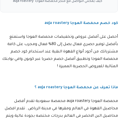
كيف يمكنني التواصل مع متجر محمصة العوجا auja roastery
كود خصم محمصة العوجا auja roastery
أحصل على أفضل عروض وتخفيضات محمصة العوجا واستمتع
بأفضل توفير حصري فعال يصل إلى 80% فعال ومجرب على كافة
مشترياتك من أجود أنواع القهوة النقية عند استخدام كود خصم
محمصة العوجا وتطبيق أفضل خصم حصريا عبر كوبون وافي بوابتك
المثالية للعروض الحصرية المميزة !
ماذا تعرف عن محمصة العوجا auja roastery ؟
محمصة العوجا auja roastery محمصة سعودية تقدم أفضل
محاصيل القهوة في العالم ومقرها
في مدينة الرياض.. تقدم افضل
محاصيل البن الاخضر في العالم بدرجات مختصه بجودة عالية ويتم